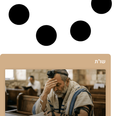
מהלכות ברכות הריח
מדיני ברכת הריח
אבילות - לויה,נשים בלוויה ואבל, אונן, מהנהגות
היארצייט, נוסח מציבה
להמשך לחצו כאן >>