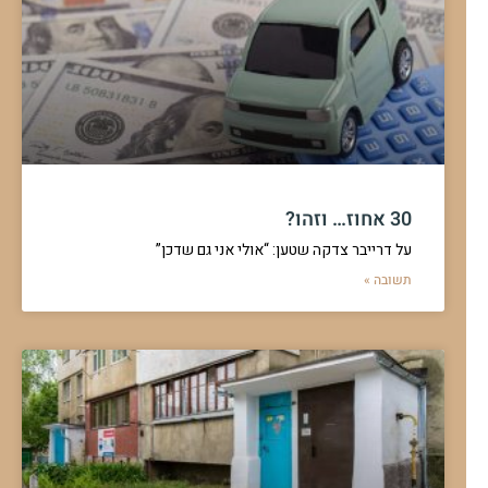
30 אחוז… וזהו?
על דרייבר צדקה שטען: “אולי אני גם שדכן”
תשובה »