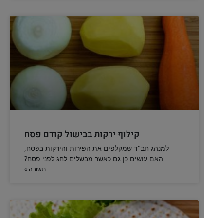
אנו משתמשים בקובצי Cookie כדי לשפר את חווית הגלישה
במה מומלץ להדליק נרות חנוכה על פי הקבלה
שלך ולנתח את תנועת הגולשים באתר. האם את/ה מסכים/ה
לשימוש בקובצי Cookie?
מה הטעם שעל פי הקבלה כדאי שהשמש לנרות חנוכה יהיה משעווה
דוקא. מה צריך לדעת
אני מסכים/ה
אני מסרב/ת
להמשך לחצו כאן >>