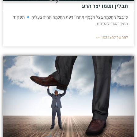
תבלין ושמו יצר הרע
כִּי בְּצֵל הַחָכְמָה בְּצֵל הַכָּסֶף וְיִתְרוֹן דַּעַת הַחָכְמָה תְּחַיֶּה בְעָלֶיהָ
תפקיד
היצר הטוב להפנות
להמשך לחצו כאן >>