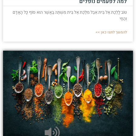
למה לפעמים נופלים
טוֹב לָלֶכֶת אֶל בֵּית אֵבֶל מִלֶּכֶת אֶל בֵּית מִשְׁתֶּה בַּאֲשֶׁר הוּא סוֹף כָּל הָאָדָם
וְהַחַי
להמשך לחצו כאן >>