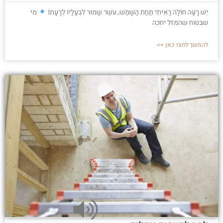
יֵשׁ רָעָה חוֹלָה רָאִיתִי תַּחַת הַשָּׁמֶשׁ, עֹשֶׁר שָׁמוּר לִבְעָלָיו לְרָעָתוֹ
מי
שבטוח שהמזל יחכה
להמשך לחצו כאן >>