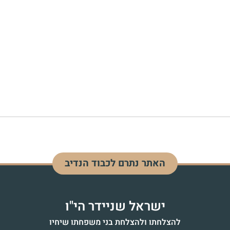
האתר נתרם לכבוד הנדיב
דוד בן מנחם
לעילוי נשמה - כ"ז אדר התשפ"ד
ישראל שניידר הי"ו
להצלחתו ולהצלחת בני משפחתו שיחיו