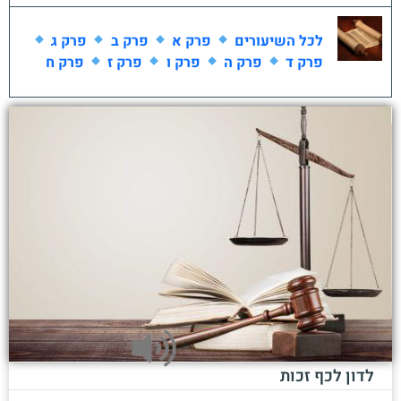
לכל השיעורים
פרק א
פרק ב
פרק ג
פרק ד
פרק ה
פרק ו
פרק ז
פרק ח
לדון לכף זכות