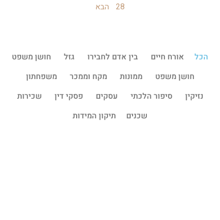
28
הבא
הכל
אורח חיים
בין אדם לחבירו
גזל
חושן משפט
חושן משפט
ממונות
מקח וממכר
משפחתון
נזיקין
סיפור הלכתי
עסקים
פסקי דין
שכירות
שכנים
תיקון המידות