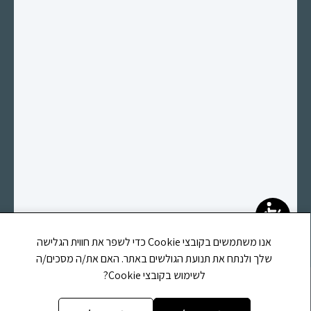
אנו משתמשים בקובצי Cookie כדי לשפר את חווית הגלישה
שלך ולנתח את תנועת הגולשים באתר. האם את/ה מסכים/ה
לשימוש בקובצי Cookie?
אתר זה משוייך לעמותת לב וחסד הוראה ומשפט ע"ר (580691673)
רחוב קפרא מנשה, 39, רחובות, מיקוד 7655452, טלפון:
0584146159