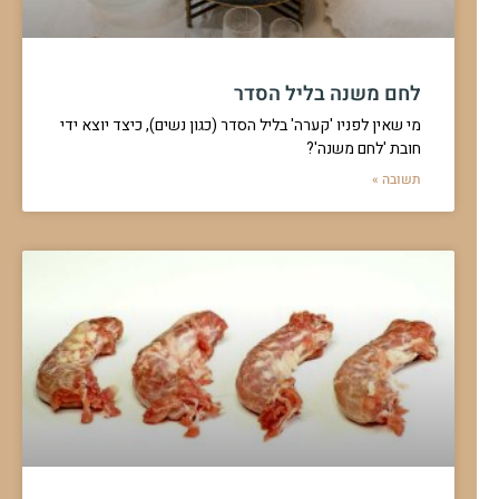
לחם משנה בליל הסדר
מי שאין לפניו 'קערה' בליל הסדר (כגון נשים), כיצד יוצא ידי
חובת 'לחם משנה'?
תשובה »