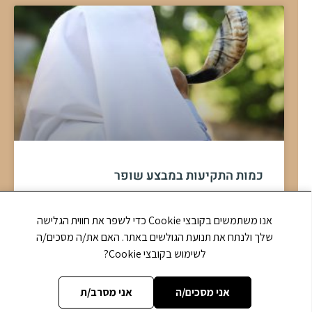
כמות התקיעות במבצע שופר
לגבי תקיעת שופר במבצעים, האם חייבים לתקוע כל המאה
קולות? או ניתן להסתפק בתשר"ת תש"ת תר"ת?
אנו משתמשים בקובצי Cookie כדי לשפר את חווית הגלישה
תשובה »
שלך ולנתח את תנועת הגולשים באתר. האם את/ה מסכים/ה
לשימוש בקובצי Cookie?
אני מסכים/ה
אני מסרב/ת