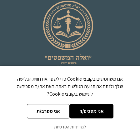
אתר "ואלה המשפטים" בראשות הרב יהודה ליב נחמנסון
אנו משתמשים בקובצי Cookie כדי לשפר את חווית הגלישה
שליט"א.
שלך ולנתח את תנועת הגולשים באתר. האם את/ה מסכים/ה
שיעורים מרתקים בנושאים מגוונים, תשובות הלכתיות
לשימוש בקובצי Cookie?
מעניינות ומחכימות.
אני מסכים/ה
אני מסרב/ת
עמודים
קטגוריות הספרייה
שאל את הרב
תפילה וברכות
למדיניות הפרטיות
לוח עברי
מעגל השנה