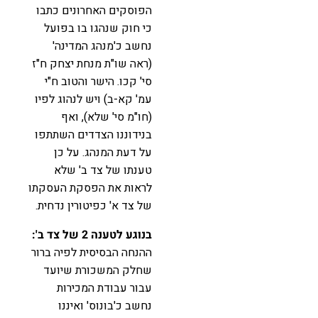
הפוסקים האחרונים כתבו
כי חוק שנהגו בו בפועל
נחשב כ'מנהג המדינה'
(ראה שו"ת מנחת יצחק ח"ז
סי' קכו. הישר והטוב ח"י
עמ' קא-ב) ויש לנהוג לפיו
(חו"מ סי' שלא), ואף
בנידוננו הצדדים השתתפו
על דעת המנהג. על כן
טענתו של צד ב' שלא
לראות את הפסקת העסקתו
של צד א' כפיטורין נדחית.
בנוגע לטענה 2 של צד ב':
ההנחה הבסיסית לפיה ברור
שחלק המשכורת שיועד
עבור עבודת המכירות
נחשב כ'בונוס' ואיננו