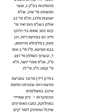
מהנתיבות בס"ק ג, שער
המשפט סי' שיב, שו"ת
ישועות מלכו, חו"מ סי' כב.
אולם בשו"ת חות יאיר סי'
קנא כתב שאם ברי היזקו
חייב גם במניעת ריוח, וכן
פסק בפלפולא חריפתא,
בבא מציעא, פ"ו סי' ב אות
ד, ובערוך השלחן סי' רצב
ס"כ, שו"ת אמרי יושר, ח"א
סי' קמט, ח"ב סי' לג.
בנידון דידן מדובר בתביעת
מניעת-רווח שנגרמה מחמת
עיכוב בתשלומים
וההפקדות – כיון שמיירי
במחלוקת, כתבו האחרונים
שיכול המוחזק לומר 'קים