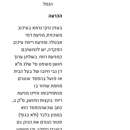
הגמל.
הכרעה
:
בענין נזקי גרמא בעיכוב
משכורת, מניעת דמי
אבטלה ומניעת ריווח עיכוב
הפקדה, יש להחשיבם
כמניעת רווח. בשלחן ערוך
חושן משפט סי' שלג ס"א
דן גבי חיובו של בעל הבית
או פועל בהפסד שנגרם
מחמת שחזר בו
מהתחייבותו והיינו מניעת
ריוח. בקצות החושן, ס"ק ב,
כתב שכשההפסד הוא
בממון בלבד (ולא בגוף)
פטור הגורם את הנזק גם
כשברי היזיקו, וכן משמע