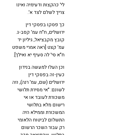
לי' כהקצות ודעימיה ואינו
צריך לשלם לצד א'.
כך פסקו בפסקי דין
ירושלים, ח"ח עמ' קסב-ג.
קובץ מקבציאל, גיליון יד
עמ' קצט [ראה אמרי משפט
ח"א סי' לה סעיף יא ואילך].
וכן העלו למעשה בנידון
כעין-זה בפסקי דין
ירושלים (שם, עמ' רנה), וזה
לשונם: "אי מסירת תלושי
משכורת לעובד או אי
רישום מלא בתלושי
המשכורת וממילא היה
התשלום לביטוח הלאומי
רק עבור השכר הרשום
בתלוש, שכתוצאה מכך