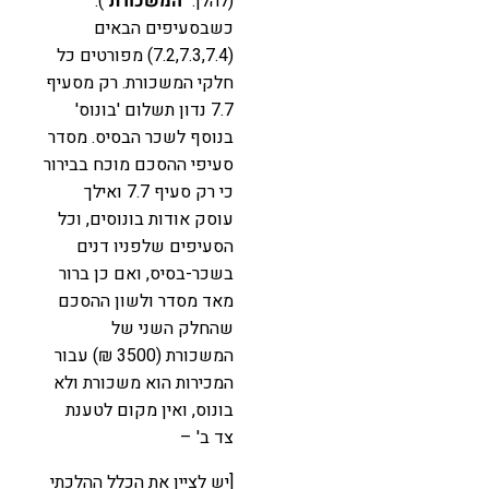
(להלן: "
המשכורת
")."
כשבסעיפים הבאים
(7.2,7.3,7.4) מפורטים כל
חלקי המשכורת. רק מסעיף
7.7 נדון תשלום 'בונוס'
בנוסף לשכר הבסיס. מסדר
סעיפי ההסכם מוכח בבירור
כי רק סעיף 7.7 ואילך
עוסק אודות בונוסים, וכל
הסעיפים שלפניו דנים
בשכר-בסיס, ואם כן ברור
מאד מסדר ולשון ההסכם
שהחלק השני של
המשכורת (3500 ₪) עבור
המכירות הוא משכורת ולא
בונוס, ואין מקום לטענת
צד ב' –
[יש לציין את הכלל ההלכתי