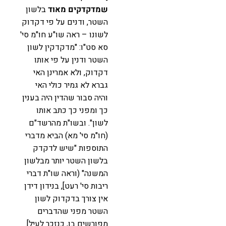
שמדקדקים מאוד
בלשון
השטר, ודנים על פי דקדוק
לשונו – ראה שו"ע חו"מ סי'
סא סט"ו: "מדקדקין לשון
השטר ודנין על פי אותו
דקדוק, ולא אמרינן האי
גברא לא גמיר כולי האי
והיה סבור שהדין היה בענין
כך ומפני כך כתב אותו
לשון". ובשו"ת מהרשד"ם
(חו"מ סי' מא) הביא מדברי
התוספות "שיש לדקדק
בלשון השטר יותר מבלשון
המשנה" (וראה שו"ת דברי
ריבות סי' רעט], בנידון דידן
אין צורך בדקדוק לשון
השטר מפני שהדברים
מפורשים בו, כנזכר לעיל].