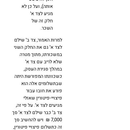
אותה), ועל כן לא
מגיע לצד א'
חלק זה של
השכר.
למרות האמור, צד ב' שילם
לצד א' גם את החלק השני
במשכורתו, מתוך מטרה
שלא לריב עם צד א'
במהלך סגירת העסק,
כשכוונתו המפורשת היתה
שבתשלומים אלה הוא
פורע את חובו עבור
פיצויי-פיטורין שאולי
מגיעים לצד א'. על פי זה,
צד ב' כבר שילם לצד א' סך
7,000 ₪ ויש להחשיב סך
זה כתשלום פיצויי פיטורין,