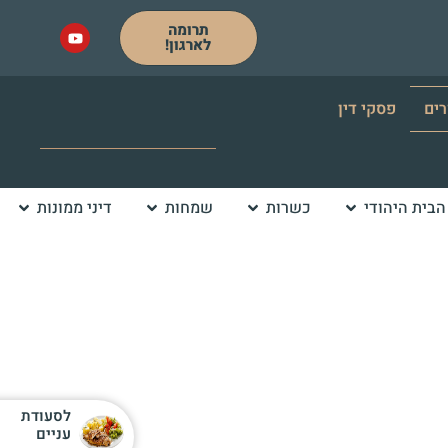
תרומה
לארגון!
רים
פסקי דין
הבית היהודי
כשרות
שמחות
דיני ממונות
לסעודת
עניים