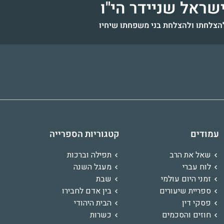
שראל שניידר הי"ו
הצלחתו ולהצלחת בני משפחתו שיחיו
ת עמי
הרשל בן לוי-יצחק
דוד בן מנחם
זמרת'יה רות בת הוד'יה דינה
רס"ן תדהר בן גבריאל
רחל שקד
דוד בן רומי
חיים לייב בן 
אלישע שלמה בן 
טמפלהוף
לעילוי נשמה - כ"ז
אחיינה האהוב של אמי הושמד
בריאות גשמית ורוחנית
לרפואה שלי
לאחדות עם ישראל וט
להרחבה בגשמיות ור
בריאות גשמי
עמודים
קטגוריות הספרייה
תה
לזכרון עולם ה' יקום דמו
אדר התשפ"ד
בטרבלינקה לעילוי נשמתו
ותשובה שלימה
ותשובה 
שאל את הרב
תפילה וברכות
לוח עברי
מעגל השנה
זמני היום עולמי
שבת
ספריית שיעורים
בין אדם לחבירו
פסקי דין
הבית היהודי
חוזים והסכמים
כשרות