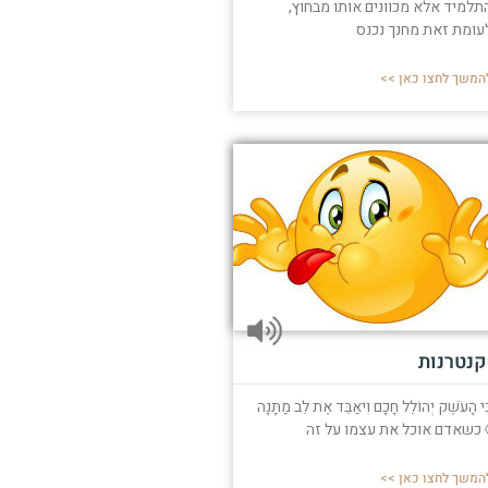
תלמיד אלא מכוונים אותו מבחוץ,
עומת זאת מחנך נכנס
המשך לחצו כאן >>
קנטרנות
ִּי הָעֹשֶׁק יְהוֹלֵל חָכָם וִיאַבֵּד אֶת לֵב מַתָּנָה
 כשאדם אוכל את עצמו על זה
המשך לחצו כאן >>