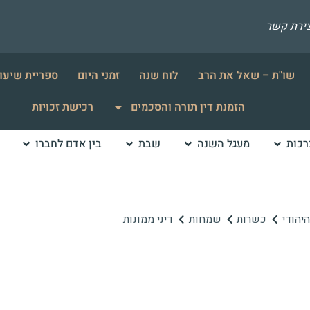
צירת קשר
שו"ת – שאל את הרב
לוח שנה
זמני היום
ספריית שיעו
הזמנת דין תורה והסכמים
רכישת זכויות
רכות
מעגל השנה
שבת
בין אדם לחברו
יהודי
כשרות
שמחות
דיני ממונות