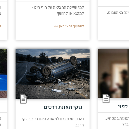
למי שייכת המציאה על חוף הים -
ע
ה באוטובוס,
למוצא או לחושף
מ
להמשך לחצו כאן >>
ל
כפוי
נזקי תאונת דרכים
תפנות במפתיע
פ
נהג שתוי שגרם לתאונה האם חייב בנזקי
בר?
א
הרכב