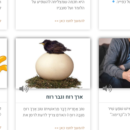
ל כפייה
ה
היא חכמה שמצליחה להשפיע על
ל
הלומד ועל סובביו
ל
להמשך לחצו כאן >>
ארך רוח וגבר רוח
כ
ִישׁ שֹׁמֵעַ שִׁיר
טוֹב אַחֲרִית דָּבָר מֵרֵאשִׁיתוֹ טוֹב אֶרֶךְ רוּחַ
◊
ל ה''קדימה''
מִגְּבַהּ רוּחַ ◊ האדם צריך לדעת לרסן את
ל
להמשך לחצו כאן >>