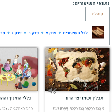
נושאי השיעורים:
קוהלת
לכל השיעורים
פרק א
פרק ב
פרק ג
פרק
תבלין ושמו יצר הרע
כללי החינוך וההד
כִּי בְּצֵל הַחָכְמָה בְּצֵל הַכָּסֶף, וְיִתְרוֹן דַּעַת
מחנך מאהיב את עצמו ע