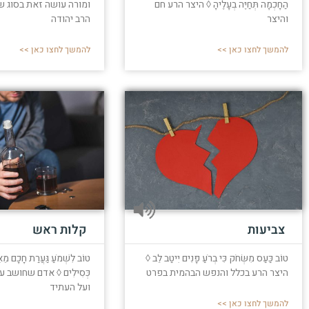
הַחָכְמָה תְּחַיֶּה בְעָלֶיהָ ◊ היצר הרע חם
ומורה עושה זאת בסוג ש
והיצר
הרב יהודה
להמשך לחצו כאן >>
להמשך לחצו כאן >>
צביעות
קלות ראש
טוֹב כַּעַס מִשְּׂחֹק כִּי בְרֹעַ פָּנִים יִיטַב לֵב ◊
טוֹב לִשְׁמֹעַ גַּעֲרַת חָכָם מֵא
היצר הרע בכלל והנפש הבהמית בפרט
כְּסִילִים ◊ אדם שחושב ע
ועל העתיד
להמשך לחצו כאן >>