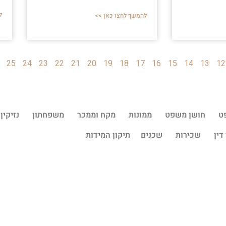
ל
להמשך לחצו כאן >>
25
24
23
22
21
20
19
18
17
16
15
14
13
12
ט
חושן משפט
ממונות
מקח וממכר
משפחתון
נזיקין
דין
שכירות
שכנים
תיקון המידות