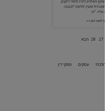
ביב עוקץ האתרוג ניכרו סימני ריקבון,
תם חום גדול ומעין 'פלומה' לבנבנה
מחה עליו. "זה
המשך לחצו כאן >>
2
27
28
הבא
ור הלכתי
עסקים
פסקי דין