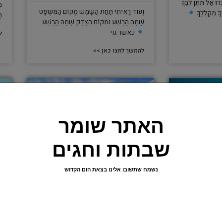
רוּ אַל תִּתֵּן לִבֶּךָ
מ
וְעוֹד רָאִיתִי תַּחַת הַשָּׁמֶשׁ מְקוֹם הַמִּשְׁפָּט
ָ מְקַלְלֶךָ
ה
שָׁמָּה הָרֶשַׁע וּמְקוֹם הַצֶּדֶק שָׁמָּה הָרָשַׁע
כאשר גוי
ל
להמשך לחצו כאן >>
האתר שומר
שבתות וחגים
נשמח שתשובו אלינו בצאת הום הקדוש
ביקורת בונה
ָתוּר וּבַקֵּשׁ חָכְמָה
לְבַד רְאֵה זֶה מָצָאתִי אֲשֶׁר עָשָׂה הָאֱלֹקים
י
 וְהַסִּכְלוּת
אֶת הָאָדָם יָשָׁר וְהֵמָּה בִקְשׁוּ חִשְּׁבֹנוֹת
י
רַבִּים
לִ