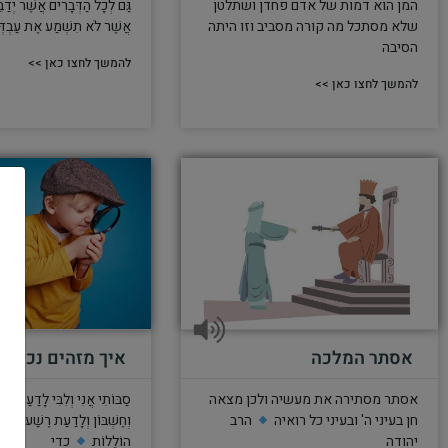
המן הוא דמות של אדם פחדן ושתלטן
גַּם לְכָל הַדְּבָרִים אֲשֶׁר יְדַבֵּ
שלא מסתכל מה קורה מסביב וזו היתה
אֲשֶׁר לֹא תִשְׁמַע אֶת עַבְדְּך
הסיבה
להמשך לחצו כאן >>
להמשך לחצו כאן >>
אסתר המלכה
איך מזהים נכון
אסתר מסתירה את מעשיה ולכן מצאה
סַבּוֹתִי אֲנִי וְלִבִּי לָדַעַת וְל
חן בעיני ה' ובעיני כל רואיה
הרב
וְחֶשְׁבּוֹן וְלָדַעַת רֶשַׁע כֶּסֶל
יהודה
הוֹלֵלוֹת
כדי