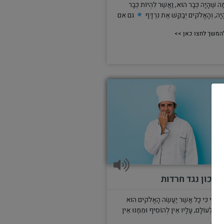
ַה שֶּׁהָיָה כְּבָר הוּא, וַאֲשֶׁר לִהְיוֹת כְּבָר
ָיָה, וְהָאֱלֹקים יְבַקֵּשׁ אֶת נִרְדָּף
גם אם
המשך לחצו כאן >>
מתכון נגד חרדות
ָדַעְתִּי כִּי כָּל אֲשֶׁר יַעֲשֶׂה הָאֱלֹקים הוּא
ִהְיֶה לְעוֹלָם, עָלָיו אֵין לְהוֹסִיף וּמִמֶּנּוּ אֵין
גְרֹעַ,