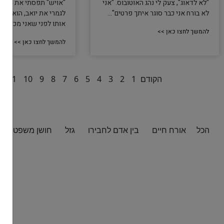
"לא לדאוג", צעק לי נהג האוטובוס. "אני
"אויש" תפסתי את הראש
לא בורח אני כבר סוגר איתך פרטים"...
לגמרי את יואב, הוא בי
אותו לפני שאני מכניס
להמשך לחצו כאן >>
להמשך לחצו כאן >>
הקודם
1
2
3
4
5
6
7
8
9
10
11
2
הכל
אורח חיים
בין אדם לחבירו
גזל
חושן משפט