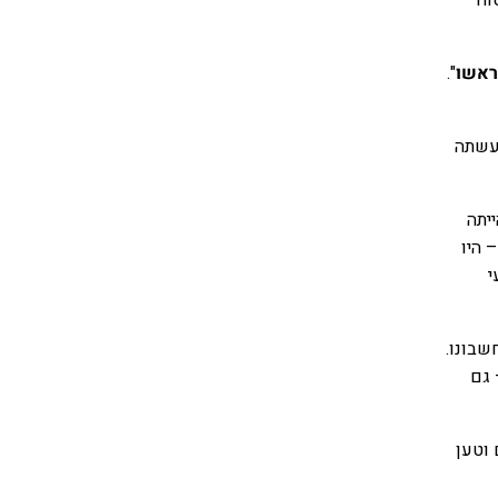
וח
ראשו
".
שעשתה
ייתה
 היו
י
ל חשבונו.
 גם
וטען