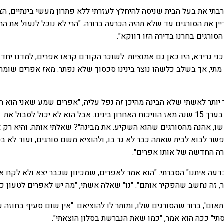
רבתי את בעל הבית שניסה להיחלץ לעזרתי ללא פתרון מעשי בינתיים, הצ
ן את הסורגים עד שלא תהיה הכרעה ברורה. "הרי לא נוכל לנעול את הח
הסורגים בחרנו בדירה הזו דווקא".
כני גרידא, היו כאן גם אמוציות. לשוכר הקודם קראו אפרים, למדנו יחד
ק מתי, אך בשלב כלשהו נוצר בינינו סכסוך שלא נפתר. מאז אפרים שומר 
ר יותר לאשתי שלא הבינה מהיכן זה נפל עליה, "אפרים שמע שאני הוא ה
החדש, לא משנה שעברו בערך 15 שנה מאז הוויכוח האחרון בינינו. אבל הוא לא יכול לסבול את
, אהנה מהסורגים שהוא השקיע. את מבינה"? שאלתי אותה. והיא רק א
אפשר לבוא לבית שאתה כבר לא גר בו, ולהוציא משם סורגים, ועוד לא ב
ה החדשה של אותו אפרים".
עה איתנו" הסברתי. "הוא אמר לאפרים, שמכיוון שכבר יצא ולא לקח א
, זה נחשב שהפקיר אותם". "נו" שאלה אשתי, "מה יש לאפרים לטעון כנ
אום', ברור שהסורגים שלו, ומותר לו להוציאם. "אין שום סעיף בחוזה 
תי" ככה הוא אמר, "כמו שאת הנברשת בסלון הוצאתי".