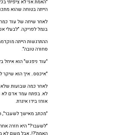
"האמת אני לא ציפיתי בכ
הייתה בטוחה שהוא מתכוון
לאחר שיחה של עוד כמה ד
בנמל לפריקה. "לבעלי אנ
ההתרגשות הייתה מוקדמת 
סחורה טובה".
"עוד ניפגש" הוא איחל בל
"איכסס.. איך הוא שיקר 
לאחר כמה שבועות שלא נש
לא. בפתח עמד אדם לא מ
אוחז בידו איגרת.
"מכתב מאישך לשעבר", ה
"לשעבר?" היא חזרה אחרי
האמת'?!, אבל משם לא מק