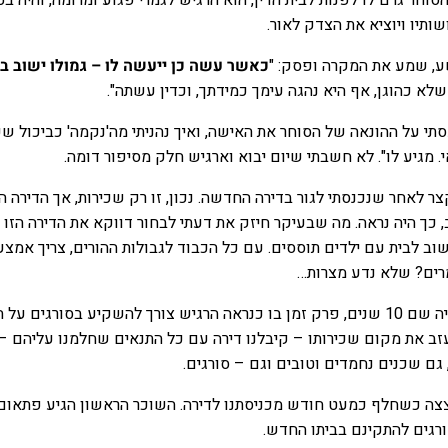
חר גרם לו לפנות לבית הדין, הוא הרגיש לגמרי פגוע ומרומה, והיה בט
ותיו ויוציא את הצדק לאור.
ושע, שמע את המקרה ופסק: "
כאשר עשה כן ייעשה לו – גמולו ישוב ב
לא כהוגן, אף היא נהגה עימך כמידתך, וכדין עשתה".
עסתי על ההונאה של הסוחר את האישה, ואיך נהניתי מה'נקמה' כביכול 
אי. מגיע לו". לא חשבתי שיום יבוא וארגיש חלק מסיפור דומה.
קצר לאחר שנכנסתי לגור בדירה החדשה. נכון, זו רק שכירות, אך הדירה ה
כך היה נראה. מה שבעיקר חיזק את דעתי לבחור דווקא את הדירה הזו –
וב לבית עם ילדים תוססים. עם כל הכבוד לגבולות ההורים, צריך אמצע
מרים? שלא נדע מצרות…
התברר שהשוכר לפנינו היה שם 10 שנים, פרק זמן בו כנראה הרגיש צורך להשקיע בסורגים ע
ב את מקום שכירותו – קיבלנו דירה עם כל התנאים שחלמנו עליהם –
, גם שכנים נחמדים וטובים וגם – סורגים.
ה כשחלף כמעט חודש מכניסתנו לדירה. השוכר הראשון הגיע פתאום 
רגים להתקינם בביתו החדש.