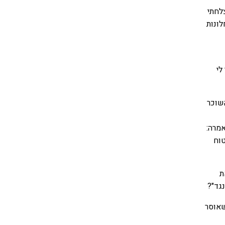
לחתי
לונות
לי
שוכר
מרה:
טוח
ת
גד"?
שאוסר