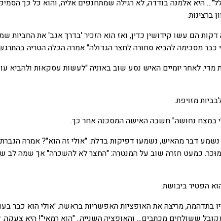
לל"… היא אלמנה בודדה, לא רגילה שמתחנפים אליה, והוא כל כך הסמיק
 ברצינות.
קות הם עשו קידושין כדין, ואז הוא הזכיר 'בדרך אגב' את החביות שמ
י כבר מסכימה להביא סחורה לחצר הגדולה" אמרה הכלה הטריה בהתרגשו
מדי. לאחר יומיים האיש נסע שוב באוניה "לעשות עסקאות ולהביא עו
בביות מזויפת.
לי במצח נחושה" חשבה האישה המסכנה אחר כך.
מע דבר מהאיש, נשמעו דפיקות בדלת. "אולי זה הוא"? אמרה הגברת.
וּכר. כמעט חזרה שוב על המנטרה: "החצר לא להשכרה" אך שמה לב ש
וא הפטיר ביבושת.
ו בתדהמה, מריצה את האופציות האפשריות בראשה. 'אולי הוא כבר בעו
ובל ששולחים מכתבים… והאופציה השנייה.. "הוא רמאי"! היא צעקה. 