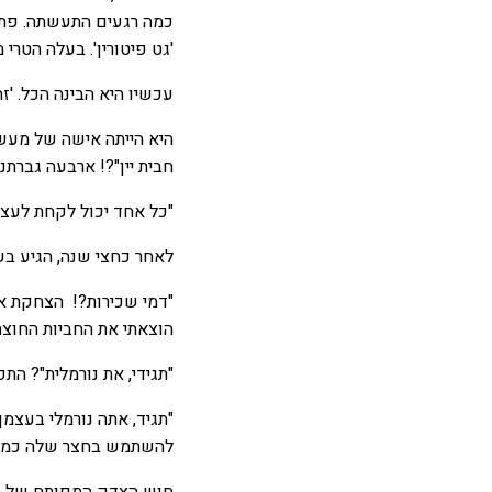
כמה רגעים התעשתה. פתחה
'גט פיטורין'. בעלה הטרי 
עכשיו היא הבינה הכל. '
היא הייתה אישה של מעשי
חבית יין"?! ארבעה גברתנ
"כל אחד יכול לקחת לעצמו
לאחר כחצי שנה, הגיע בע
"דמי שכירות?! הצחקת אות
הוצאתי את החביות החוצה
"תגידי, את נורמלית"? הת
"תגיד, אתה נורמלי בעצמך
להשתמש בחצר שלה כמח