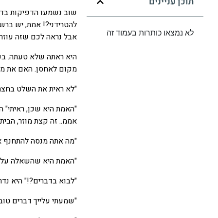
תוכן עניינים
שוב נשמעו הדפיקות בדלת
להטרידני?! אמת, יש ברשו
לא נמצאו כותרות בעמוד זה
אבל נראה לכם שזה עוזר
היא ראתה שלא טעתה. בפת
מקום לאחסן. האם את מו
"לא ראית את השלט בחצר
"האמת היא שכן, ראיתי" ה
אממ.. זה קצת מוזר, הבית
"מה אתה מנסה להתחנף א
"האמת היא שהשאלה על ה
"לבוא בדברים?!" היא נדר
"שמעתי עלייך דברים טובי