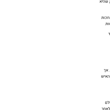
 שהיא
חכות
ת.
ד
 אך
האיש
לם
לאחר