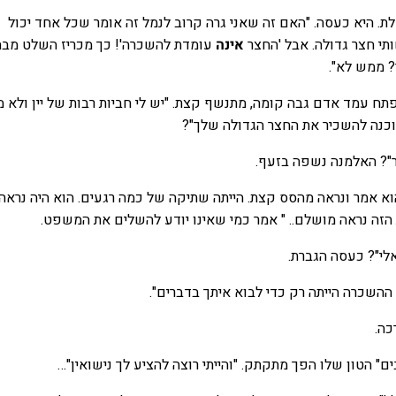
. היא כעסה. "האם זה שאני גרה קרוב לנמל זה אומר שכל אחד יכול
תי חצר גדולה. אבל 'החצר
אינה
עומדת להשכרה'! כך מכריז השלט מבח
? ממש לא".
ח עמד אדם גבה קומה, מתנשף קצת. "יש לי חביות רבות של יין ולא מ
כנה להשכיר את החצר הגדולה שלך"?
"? האלמנה נשפה בזעף.
וא אמר ונראה מהסס קצת. הייתה שתיקה של כמה רגעים. הוא היה נראה נ
 הזה נראה מושלם.. " אמר כמי שאינו יודע להשלים את המשפט.
לי"? כעסה הגברת.
השכרה הייתה רק כדי לבוא איתך בדברים".
כה.
ם" הטון שלו הפך מתקתק. "והייתי רוצה להציע לך נישואין"…