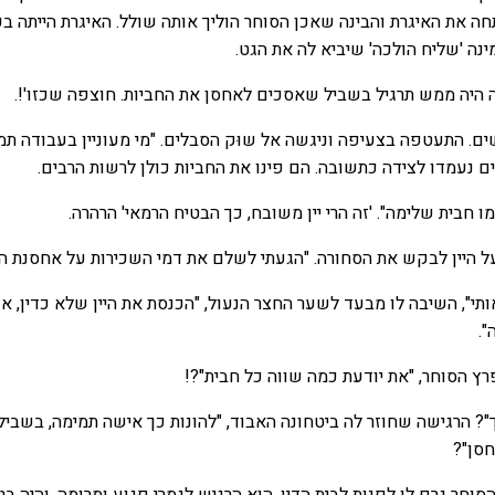
 את האיגרת והבינה שאכן הסוחר הוליך אותה שולל. האיגרת הייתה ב
מינה 'שליח הולכה' שיביא לה את הגט.
זה היה ממש תרגיל בשביל שאסכים לאחסן את החביות. חוצפה שכזו'!.
ם. התעטפה בצעיפה וניגשה אל שוּק הסבלים. "מי מעוניין בעבודה תמ
ים נעמדו לצידה כתשובה. הם פינו את החביות כולן לרשות הרבים.
 חבית שלימה". 'זה הרי יין משובח, כך הבטיח הרמאי' הרהרה.
ל היין לבקש את הסחורה. "הגעתי לשלם את דמי השכירות על אחסנת היי
י", השיבה לו מבעד לשער החצר הנעול, "הכנסת את היין שלא כדין, אז
".
פרץ הסוחר, "את יודעת כמה שווה כל חבית"?!
"? הרגישה שחוזר לה ביטחונה האבוד, "להונות כך אישה תמימה, בשביל
סן"?