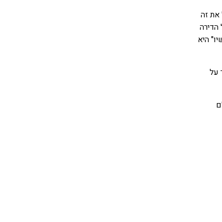
את זה
 הדירה
יו" היא
 על
ם