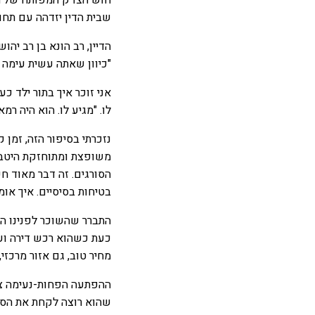
חוש הצדק המפותח של הסו
שבית הדין יזדהה עם תחוש
הדיין, רב הונא בן רב יה
"כיוון שאתה עשית עימה ש
אני זוכר איך בתור ילד כ
לו. "מגיע לו. הוא היה רמ
נזכרתי בסיפור הזה, זמן 
משופצת ומתוחזקת היטב, 
הסורגים. זה דבר מאוד חש
בטיחות בסיסיים. איך או
כעת כשהוא רכש דירה ועז
מחיר טוב, גם אזור מרכזי
ההפתעה הפחות-נעימה צצ
שהוא רוצה לקחת את הסו