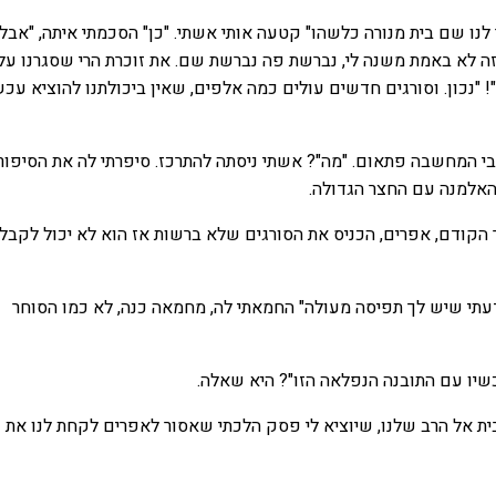
נו שם בית מנורה כלשהו" קטעה אותי אשתי. "כן" הסכמתי איתה, "אבל 
ה לא באמת משנה לי, נברשת פה נברשת שם. את זוכרת הרי שסגרנו על
! "נכון. וסורגים חדשים עולים כמה אלפים, שאין ביכולתנו להוציא עכש
בי המחשבה פתאום. "מה"? אשתי ניסתה להתרכז. סיפרתי לה את הסיפור
האלמנה עם החצר הגדולה.
הקודם, אפרים, הכניס את הסורגים שלא ברשות אז הוא לא יכול לקבל
ידעתי שיש לך תפיסה מעולה" החמאתי לה, מחמאה כנה, לא כמו הסוחר
יו עם התובנה הנפלאה הזו"? היא שאלה.
ית אל הרב שלנו, שיוציא לי פסק הלכתי שאסור לאפרים לקחת לנו את