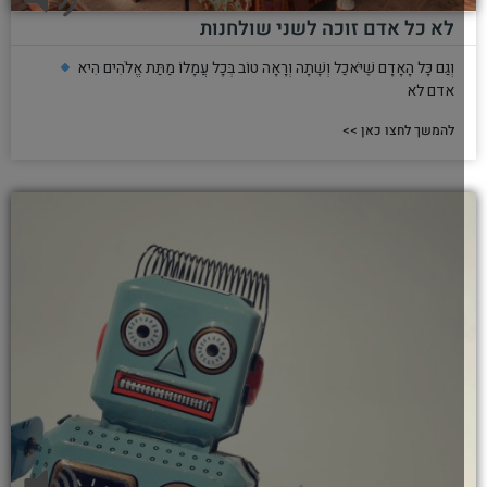
לא כל אדם זוכה לשני שולחנות
וְגַם כָּל הָאָדָם שֶׁיֹּאכַל וְשָׁתָה וְרָאָה טוֹב בְּכָל עֲמָלוֹ מַתַּת אֱלֹהִים הִיא
אדם לא
להמשך לחצו כאן >>