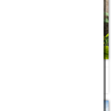
שניים אוחזים בתוכי
בינתיים התקרב נער מהכיתה המקבילה, טיפס במהירות מאחוריי, דחף
אותי ולקח את התוכי לעצמו, הייתי
להמשך לחצו כאן >>