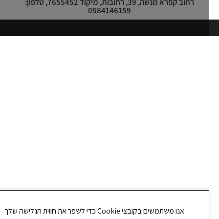
רחוב קפרא מנשה, 39, רחובות, מיקוד 7655452, טלפון:
0584146159
CREATED BY JEWTECH
אנו משתמשים בקובצי Cookie כדי לשפר את חווית הגלישה שלך