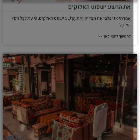
את הרשע ישפוט האלוקים
אָמַרְתִּי אֲנִי בְּלִבִּי אֶת הַצַּדִּיק וְאֶת הָרָשָׁע יִשְׁפֹּט הָאֱלֹקים, כִּי עֵת לְכָל חֵפֶץ
וְעַל כָּל
להמשך לחצו כאן >>