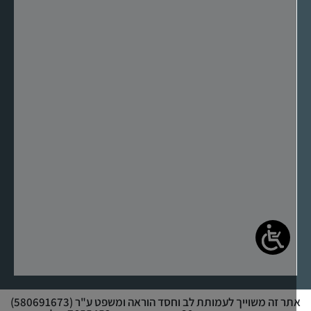
אתר זה משוייך לעמותת לב וחסד הוראה ומשפט ע"ר (580691673)