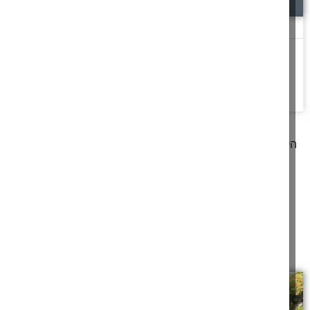
כעס וכסילות
אַל תְּבַהֵל בְּרוּחֲךָ לִכְעוֹס כִּי כַעַס בְּחֵיק כְּסִילִים יָנוּחַ
דיבור של כסיל
מעצבן ודיבור
להמשך לחצו כאן >>
קודם
1
2
3
4
5
6
7
8
9
10
11
12
13
14
15
16
17
הבא
מאמרים תורניים