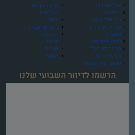
שאל את הרב
תפילה וברכות
לוח עברי
מעגל השנה
זמני היום עולמי
שבת
ספריית שיעורים
בין אדם לחבירו
פסקי דין
הבית היהודי
חוזים והסכמים
כשרות
הזמנת דין תורה
שמחות
רכישת זכויות
ממונות
תקנון ותנאי שימוש
הרשמו לדיוור השבועי שלנו