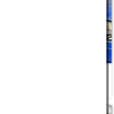
יישור מכת פחח
"לא לדאוג", צעק לי נהג האוטובוס. "אני לא בורח אני כבר סוגר איתך
פרטים"...
להמשך לחצו כאן >>