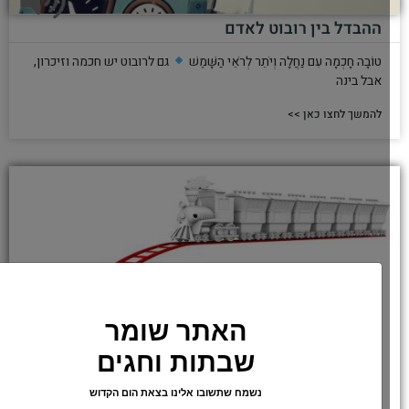
ההבדל בין רובוט לאדם
טוֹבָה חָכְמָה עִם נַחֲלָה וְיֹתֵר לְרֹאֵי הַשָּׁמֶשׁ
גם לרובוט יש חכמה וזיכרון,
אבל בינה
להמשך לחצו כאן >>
האתר שומר
שבתות וחגים
נשמח שתשובו אלינו בצאת הום הקדוש