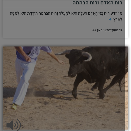
רוח האדם ורוח הבהמה
מִי יוֹדֵעַ רוּחַ בְּנֵי הָאָדָם הָעֹלָה הִיא לְמָעְלָה וְרוּחַ הַבְּהֵמָה הַיֹּרֶדֶת הִיא לְמַטָּה
לָאָרֶץ
להמשך לחצו כאן >>