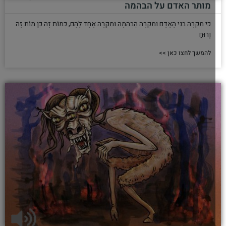
מותר האדם על הבהמה
כִּי מִקְרֶה בְנֵי הָאָדָם וּמִקְרֶה הַבְּהֵמָה וּמִקְרֶה אֶחָד לָהֶם, כְּמוֹת זֶה כֵּן מוֹת זֶה
וְרוּחַ
להמשך לחצו כאן >>