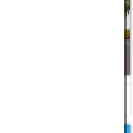
חנות להשכרה
"אויש" תפסתי את הראש. "שכחתי לגמרי את יואב, הוא ביקש שאעדכן
אותו לפני שאני מכניס
להמשך לחצו כאן >>