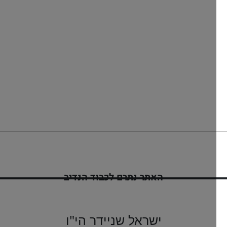
האתר נתרם לכבוד הנדיב
ינון בן יפה שיינדל
לזיווג הגון
ישראל שניידר הי"ו