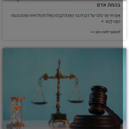
בהמת אדם
אָמַרְתִּי אֲנִי בְּלִבִּי עַל דִּבְרַת בְּנֵי הָאָדָם לְבָרָם הָאֱלֹהִים וְלִרְאוֹת שְׁהֶם בְּהֵמָה
הֵמָּה לָהֶם
להמשך לחצו כאן >>