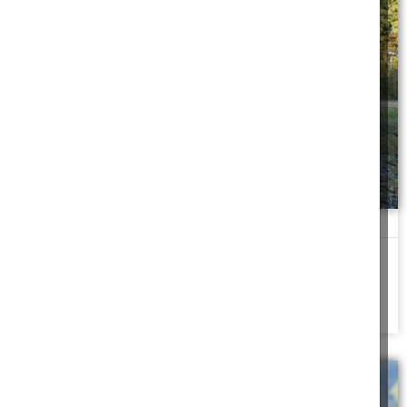
מקרר למסירה
אצטרך להשיג בחור שיעזור לי לסחוב את המקרר הזה, אבל איך אדאג
שבינתיים לא ייקחו
להמשך לחצו כאן >>