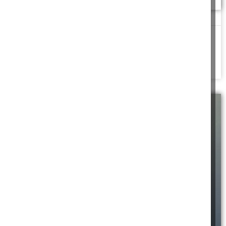
ירידת הדורות החיובית
אַל תֹּאמַר מֶה הָיָה, שֶׁהַיָּמִים הָרִאשֹׁנִים הָיוּ טוֹבִים מֵאֵלֶּה, כִּי לֹא מֵחָכְמָה
שָׁאַלְתָּ עַל זֶה
להמשך לחצו כאן >>