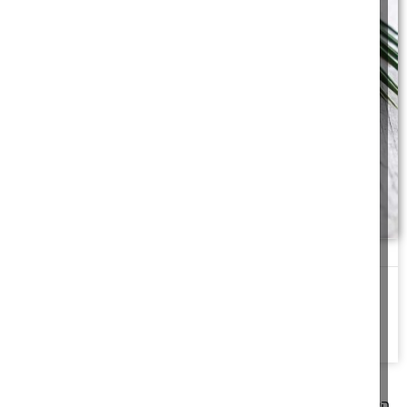
עוקץ באחריות
סביב עוקץ האתרוג ניכרו סימני ריקבון, כתם חום גדול ומעין 'פלומה'
לבנבנה צמחה עליו. "זה
להמשך לחצו כאן >>
קודם
1
2
3
4
5
6
7
8
9
10
11
12
13
14