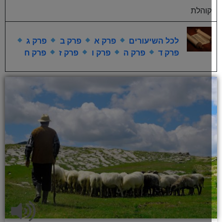
קוהלת
לכל השיעורים
פרק א
פרק ב
פרק ג
פרק ד
פרק ה
פרק ו
פרק ז
פרק ח