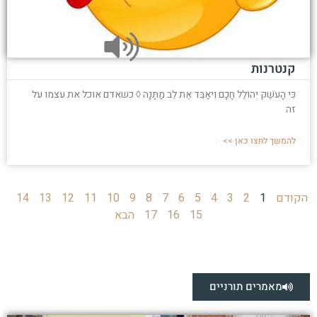
קנטרנות
כִּי הָעֹשֶׁק יְהוֹלֵל חָכָם וִיאַבֵּד אֶת לֵב מַתָּנָה ◊ כשאדם אוכל את עצמו על
זה
להמשך לחצו כאן >>
הקודם
1
2
3
4
5
6
7
8
9
10
11
12
13
14
15
16
17
הבא
מאמרים תורניים