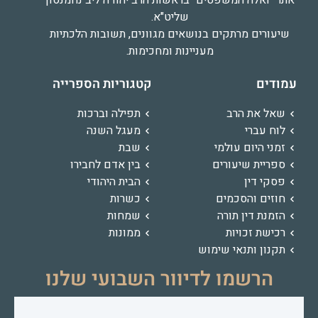
אתר "ואלה המשפטים" בראשות הרב יהודה ליב נחמנסון
שליט"א.
שיעורים מרתקים בנושאים מגוונים, תשובות הלכתיות
מעניינות ומחכימות.
עמודים
קטגוריות הספרייה
שאל את הרב
תפילה וברכות
לוח עברי
מעגל השנה
זמני היום עולמי
שבת
ספריית שיעורים
בין אדם לחבירו
פסקי דין
הבית היהודי
חוזים והסכמים
כשרות
הזמנת דין תורה
שמחות
רכישת זכויות
ממונות
תקנון ותנאי שימוש
הרשמו לדיוור השבועי שלנו