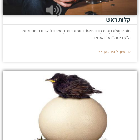
קלות ראש
טוֹב לִשְׁמֹעַ גַּעֲרַת חָכָם מֵאִישׁ שֹׁמֵעַ שִׁיר כְּסִילִים ◊ אדם שחושב על
ה''קדימה'' ועל העתיד
להמשך לחצו כאן >>