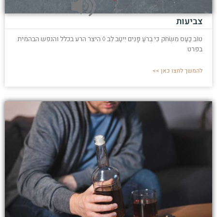
צביעות
טוֹב כַּעַס מִשְּׂחֹק כִּי בְרֹעַ פָּנִים יִיטַב לֵב ◊ היצר הרע בכלל והנפש הבהמית
בפרט
להמשך לחצו כאן >>