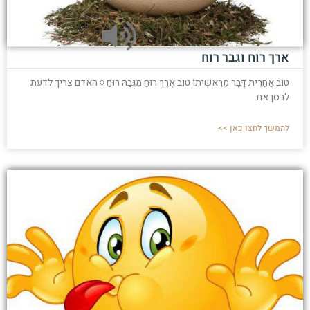
ארך רוח וגבר רוח
טוֹב אַחֲרִית דָּבָר מֵרֵאשִׁיתוֹ טוֹב אֶרֶךְ רוּחַ מִגְּבַהּ רוּחַ ◊ האדם צריך לדעת
לרסן את
להמשך לחצו כאן >>