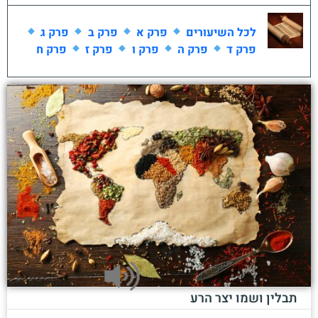
לכל השיעורים
פרק א
פרק ב
פרק ג
פרק ד
פרק ה
פרק ו
פרק ז
פרק ח
תבלין ושמו יצר הרע