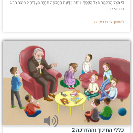
כִּי בְּצֵל הַחָכְמָה בְּצֵל הַכָּסֶף, וְיִתְרוֹן דַּעַת הַחָכְמָה תְּחַיֶּה בְעָלֶיהָ ◊ היצר הרע
חם והיצר
להמשך לחצו כאן >>
כללי החינוך וההדרכה 2