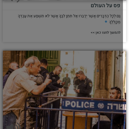
פס על העולם
גַּם לְכָל הַדְּבָרִים אֲשֶׁר יְדַבֵּרוּ אַל תִּתֵּן לִבֶּךָ אֲשֶׁר לֹא תִשְׁמַע אֶת עַבְדְּךָ
מְקַלְלֶךָ
להמשך לחצו כאן >>