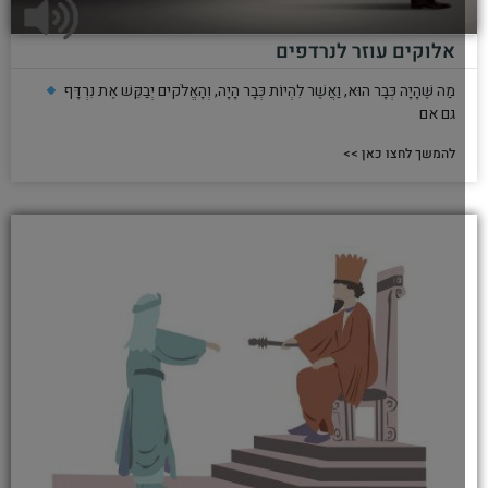
אלוקים עוזר לנרדפים
מַה שֶּׁהָיָה כְּבָר הוּא, וַאֲשֶׁר לִהְיוֹת כְּבָר הָיָה, וְהָאֱלֹקים יְבַקֵּשׁ אֶת נִרְדָּף
גם אם
להמשך לחצו כאן >>