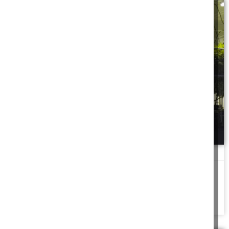
מעבדה 'ירוקה' תלת פאזית
לא הייתי צריך רמז נוסף להבין מהו ה"מוצר הייחודי" אותו הברנש
שמולי עמל לפַתֵח, מי
להמשך לחצו כאן >>