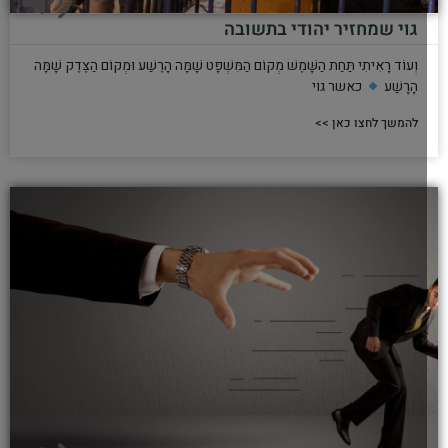
גוי שמחזיר יהודי בתשובה
וְעוֹד רָאִיתִי תַּחַת הַשָּׁמֶשׁ מְקוֹם הַמִּשְׁפָּט שָׁמָּה הָרֶשַׁע וּמְקוֹם הַצֶּדֶק שָׁמָּה
הָרָשַׁע
כאשר גוי
להמשך לחצו כאן >>