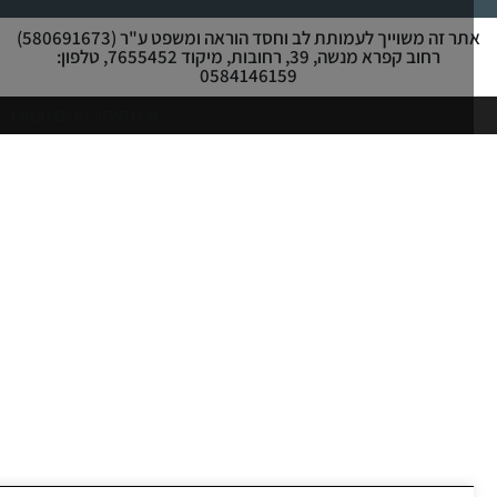
אתר זה משוייך לעמותת לב וחסד הוראה ומשפט ע"ר (580691673)
רחוב קפרא מנשה, 39, רחובות, מיקוד 7655452, טלפון:
0584146159
CREATED BY JEWTECH