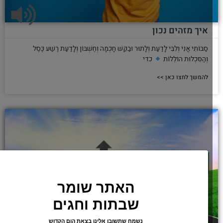
איך מזהים נכון
סַבּוֹתִי אֲנִי וְלִבִּי לָדַעַת וְלָתוּר וּבַקֵּשׁ חָכְמָה וְחֶשְׁבּוֹן וְלָדַעַת רֶשַׁע כֶּסֶל
וְהַסִּכְלוּת הוֹלֵלוֹת
כדי
להמשך לחצו כאן >>
האתר שומר
שבתות וחגים
נשמח שתשובו אלינו בצאת הום הקדוש