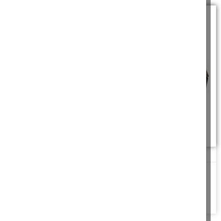
ריקוד השולחן
לאחר כדקה של קפיצות סוערות, השולחן החל להתנדנד מעומס
המשקל, ואז זה קרה, "בווום" חזק
להמשך לחצו כאן >>