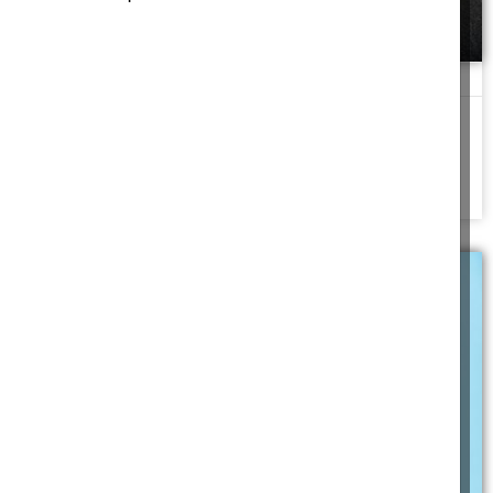
ביקורת בונה
לְבַד רְאֵה זֶה מָצָאתִי אֲשֶׁר עָשָׂה הָאֱלֹקים אֶת הָאָדָם יָשָׁר וְהֵמָּה בִקְשׁוּ
חִשְּׁבֹנוֹת רַבִּים
להמשך לחצו כאן >>