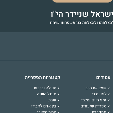
שראל שניידר הי"ו
הצלחתו ולהצלחת בני משפחתו שיחיו
גבריאל
רחל שקד
חיים לייב בן שרה
דוד בן רומיה
אלישע שלמה בן הוד'יה דינה
זאב וולף בן שלמה 
רפאל בן עטיה 
אלכסנדר יצ
נטלי בת ניצה, אורי
דינ
לאחדות עם ישראל וטובתו
להרחבה בגשמיות ורוחניות
לרפואה שלימה
בריאות גשמית ורוחנית
לעילוי נשמ
זיווג הגו
להצלחה בה
עמודים
קטגוריות הספרייה
קום דמו
והבנות רבק
ותשובה שלימה
שאל את הרב
תפילה וברכות
לוח עברי
מעגל השנה
זמני היום עולמי
שבת
ספריית שיעורים
בין אדם לחבירו
פסקי דין
הבית היהודי