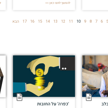
להמשך לחצו כאן >>
ל
6
7
8
9
10
11
12
13
14
15
16
17
הבא
בלב
'כפרה' על החובות