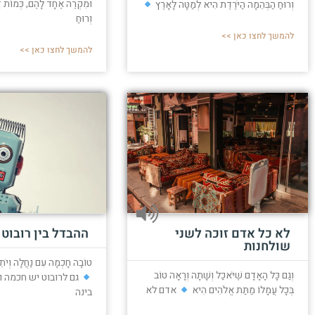
וּמִקְרֶה אֶחָד לָהֶם, כְּמוֹת ז
וְרוּחַ הַבְּהֵמָה הַיֹּרֶדֶת הִיא לְמַטָּה לָאָרֶץ
וְרוּחַ
להמשך לחצו כאן >>
להמשך לחצו כאן >>
לא כל אדם זוכה לשני
ההבדל בין רובוט
שולחנות
טוֹבָה חָכְמָה עִם נַחֲלָה וְיֹתֵ
וְגַם כָּל הָאָדָם שֶׁיֹּאכַל וְשָׁתָה וְרָאָה טוֹב
גם לרובוט יש חכמה וז
בְּכָל עֲמָלוֹ מַתַּת אֱלֹהִים הִיא
אדם לא
בינה