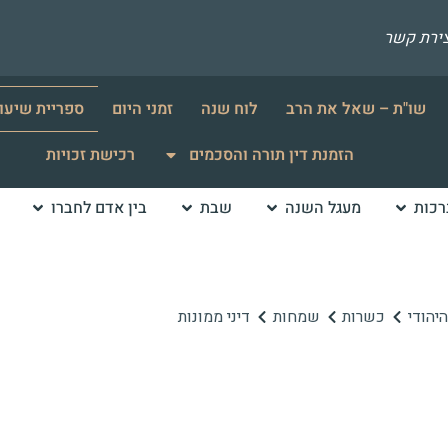
צירת קשר
שו"ת – שאל את הרב
לוח שנה
זמני היום
ספריית שיעו
הזמנת דין תורה והסכמים
רכישת זכויות
רכות
מעגל השנה
שבת
בין אדם לחברו
יהודי
כשרות
שמחות
דיני ממונות