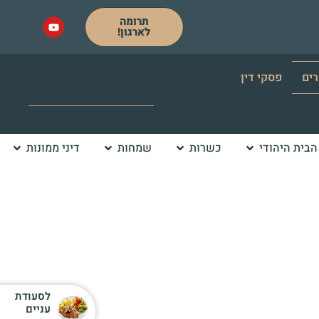
תרומה
לארגון!
רים
פסקי דין
הבית היהודי
כשרות
שמחות
דיני ממונות
לסעודת
עניים