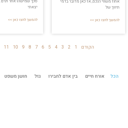
סכך שמישהו אחר תרם ב
אחוז משווי הנכס, אז כאן מדובר בדמי
יצאתי
תיווך של
להמשך לחצו כאן >>
להמשך לחצו כאן >>
הקודם
1
2
3
4
5
6
7
8
9
10
11
הכל
אורח חיים
בין אדם לחבירו
גזל
חושן משפט