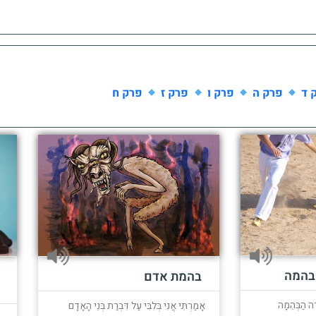
 ד
פרק ה
פרק ו
פרק ז
פרק ח
בהמה
בהמת אדם
ֶה הַבְּהֵמָה
אָמַרְתִּי אֲנִי בְּלִבִּי עַל דִּבְרַת בְּנֵי הָאָדָם