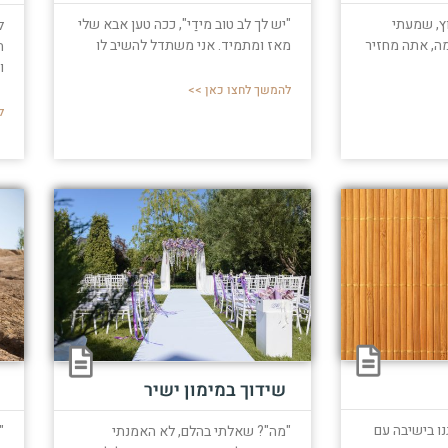
וץ, שמעתי
"יש לך לב טוב מידַי", ככה טען אבא שלי
ל
ה, אתה מחזיר
מאז ומתמיד. אני משתדל להשיב לו
ה
ו
להמשך לחצו כאן >>
ל
שידוך במימון ישיר
ו בישיבה עם
"
"מה"? שאלתי בהלם, לא האמנתי