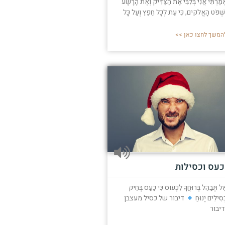
ָמַרְתִּי אֲנִי בְּלִבִּי אֶת הַצַּדִּיק וְאֶת הָרָשָׁע
ִשְׁפֹּט הָאֱלֹקים, כִּי עֵת לְכָל חֵפֶץ וְעַל כָּל
המשך לחצו כאן >>
כעס וכסילות
ַל תְּבַהֵל בְּרוּחֲךָ לִכְעוֹס כִּי כַעַס בְּחֵיק
ְּסִילִים יָנוּחַ
דיבור של כסיל מעצבן
דיבור