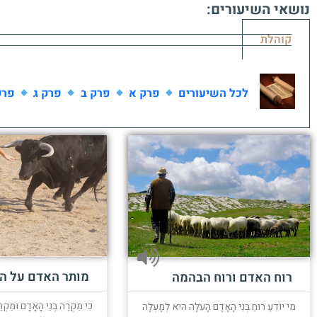
נושאי השיעורים:
קוהלת
לכל השיעורים
פרק א
פרק ב
פרק ג
פרק
מותר האדם על ה
רוח האדם ורוח הבהמה
כִּי מִקְרֶה בְנֵי הָאָדָם וּמִקְר
מִי יוֹדֵעַ רוּחַ בְּנֵי הָאָדָם הָעֹלָה הִיא לְמָעְלָה