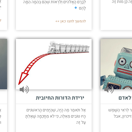
א
ֶה כֵּן מוֹת זֶה
לְבָרָם הָאֱלֹהִים וְלִרְאוֹת שְׁהֶם בְּהֵמָה הֵמָּה
י
לָהֶם
ל
להמשך לחצו כאן >>
 לאדם
ירידת הדורות החיובית
ר לְרֹאֵי הַשָּׁמֶשׁ
אַל תֹּאמַר מֶה הָיָה, שֶׁהַיָּמִים הָרִאשֹׁנִים
א
יכרון, אבל
הָיוּ טוֹבִים מֵאֵלֶּה, כִּי לֹא מֵחָכְמָה שָׁאַלְתָּ
כ
עַל זֶה
ו