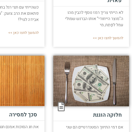
פאזית
כשהייתי עם חצי רגל בח
לא הייתי צריך רמז נוסף להבין מהו
פתאום את הרב צועק: "מ
ה"מוצר הייחודי" אותו הברנש שמולי
אבידה לגוי?!
עמל לפַתֵח, מי
להמשך לחצו כאן >>
להמשך לחצו כאן >>
סכך למסירה
חלוקה הוגנת
את חג הסוכות אמנם חגגנ
אם דמי התיווך הסטנדרטיים הם שני