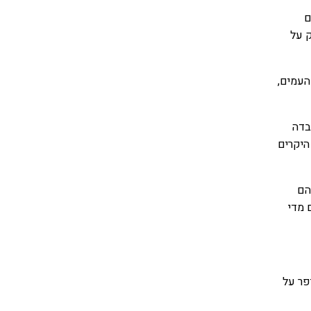
ם
ק על
העמים,
בדה
היקרים
הם
 מדי
פר על