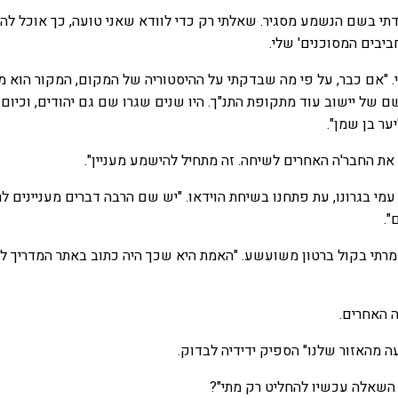
תי בשם הנשמע מסגיר. שאלתי רק כדי לוודא שאני טועה, כך אוכל להס
יבים המסוכנים' שלי.
. "אם כבר, על פי מה שבדקתי על ההיסטוריה של המקום, המקור הוא 
שם של יישוב עוד מתקופת התנ"ך. היו שנים שגרו שם גם יהודים, וכיום ז
ער בן שמן".
ף את החבר'ה האחרים לשיחה. זה מתחיל להישמע מעניין".
עמי בגרונו, עת פתחנו בשיחת הוידאו. "יש שם הרבה דברים מעניינים לר
".
 אמרתי בקול ברטון משועשע. "האמת היא שכך היה כתוב באתר המדריך למ
ה האחרים.
ה מהאזור שלנו" הספיק ידידיה לבדוק.
. השאלה עכשיו להחליט רק מתי"?