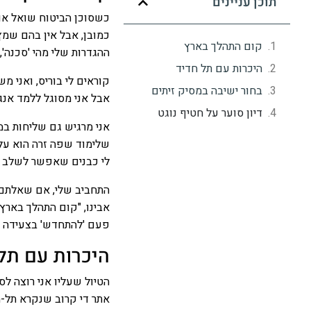
תוכן עניינים
כשסוכן הביטוח שואל אותי
כמובן, אבל אין בהם שמץ
קום התהלך בארץ
ההגדרות שלי מהי 'סכנה',
היכרות עם תל חדיד
קוראים לי בוריס, ואני מ
בחור ישיבה במסיק זיתים
אבל אני מסוגל ללמד אנגל
דיון סוער על חטיף נוגט
אני מרגיש גם שליחות ב
שלימוד שפה זרה הוא על 
לי כבנים שאפשר לשלב בי
התחביב שלי, אם שאלתם,
אבינו, "קום התהלך בארץ
פעם 'להתחדש' בצעידה ב
היכרות עם תל
הטיול שעליו אני רוצה ל
אתר די קרוב שנקרא תל-