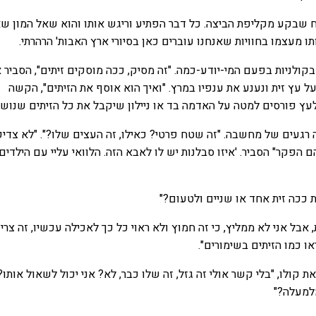
 שבקע מקליפת הביצה. כל דבר הפתיע וריגש אותו והוא שאל המון שא
ו מעצמו בחוויות שאנחנו עוברים כאן בסיורי ארץ האבות' הרהרתי.
קולניות בפעם המי-יודע-כמה. "זה מסיק, ככה מוסקים זיתים", הסביר א
 עץ זית ונענע את ענפיו במרץ. "ואיך הוא אוסף את הזיתים", הקשה
לעץ פורסים למטה על האדמה בד או ניילון שיקבל את כל הזיתים שנושר
 רגעים של מחשבה. "זה שטח פרטי? כאילו, זה העצים שלו?". "לא צדיק,
פקר" הסביר. 'איזו סבלנות יש לו לאבא הזה. הלוואי עליי עם הילדים 
ת ככה זית אחד או שניים ולטעום?"
 אבל אני לא ממליץ, כי זה חמוץ ולא ראוי כל כך לאכילה עכשיו, זה צריך
ו כמו הזיתים בשימורים".
 קולו, "בלי קשר אולי זה גזל, זה שלו כבר, לא? אני יכול לשאול אותו?
למעלה?"