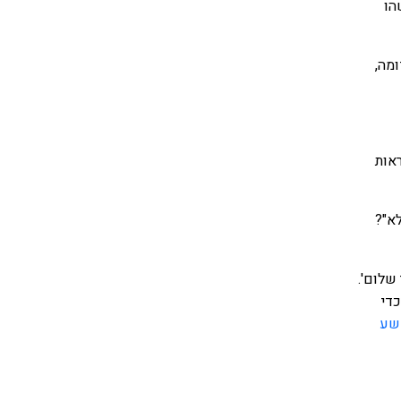
הו
ומה,
ראות
לא"?
 שלום'.
די
 שע