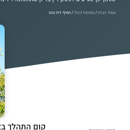
עמוד הבית
/
ממונות
/
גזל
/ חטיף זית נוגט
קום התהלך בא