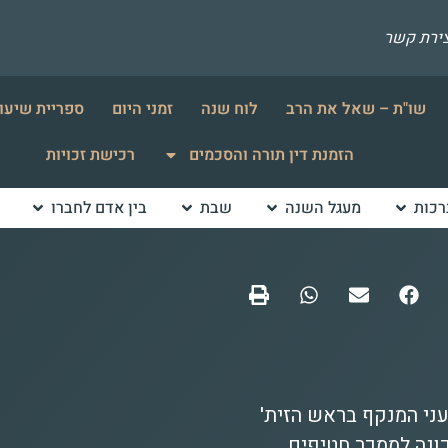
צירת קשר
שו"ת – שאל את הרב
לוח שנה
זמני היום
ספריית שיעו
הזמנת דין תורה והסכמים
רכישת זכויות
רכות
מעגל השנה
שבת
בין אדם לחברו
עני המנקף בראש הזית'
כונה לממכר חטיפים