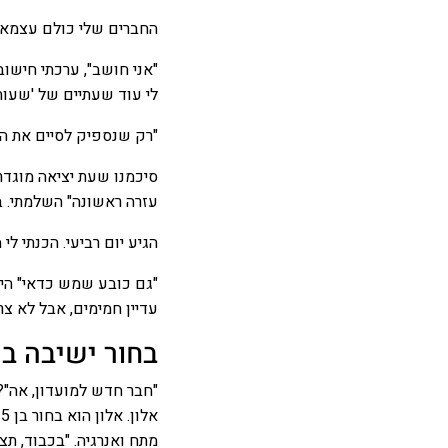
החברים שלי כולם עצמאיים
"אני חושב", ערכתי חישוב
לי עוד שעתיים של 'שעות 
"רק שנספיק לסיים את המ
סיכמנו שעת יציאה מוגדרת
עזרה ראשונה" השלמתי. בט
הגיע יום רביעי. הכנתי לי
"גם כובע שמש כדאי" היא
עדיין חמימים, אבל לא צר
בחור ישיבה במ
"חבר חדש למועדון, אה"? 
מתח ואנרגיה. "בכבוד, ת