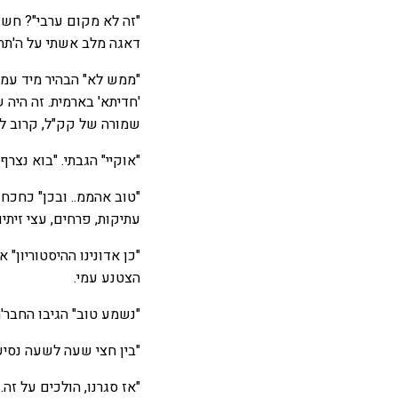
"זה לא מקום ערבי"? חשד
דאגה מלב אשתי על ה'תחב
"ממש לא" הבהיר מיד עמי
'חדיתא' בארמית. זה היה 
שמורה של קק"ל, קרוב לי
"אוקיי" הגבתי. "בוא נצר
"טוב אהממ.. ובכן" כחכח 
עתיקות, פרחים, עצי זיתים
"כן אדונינו ההיסטוריון"
הצטנע עמי.
"נשמע טוב" הגיבו החבר'
"בין חצי שעה לשעה נסיע
"אז סגרנו, הולכים על זה