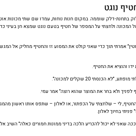
טיף נוגט
וק בתחנת-דלק שוממה. במקום חנות נוחות, עמדו שם שתי מכונות אוט
ל המכונה ולחצתי על המספר של חטיף בטעם נוגט שמצא חן בעיני כדי
וטין" אמרתי תוך כדי שאני קולט את המסוע זז והחטיף מחליק אל המגש
דו והוציא את החטיף.
 "לא הכנסתי 20 שקלים למכונה".
 לפניך ולא בחר את המוצר שהוא רוצה" אמר עמי.
 החטיף, לי – שלחצתי על הכפתור, או לאלון – שתפס אותו ראשון מהמג
פניתי בחיוך לאלון.
, ככה שאני לא יכול להכריע הלכה בדיני ממונות חמורים כאלה" השיב אלו