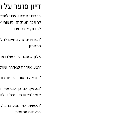
דיון סוער על ח
בדרכנו חזרה עצרנו לתדל
לממכר חטיפים. ניגשתי א
לבדוק את מחירו.
"המחירים פה הזויים לחל
התחתון.
אלון שעמד לידי שלח את י
"רגע, איך זה יצא??" שאלתי מופתע,
"כנראה מישהו הכניס כסף
"מעניין, אם כך למי שייך
אומר 'ראש הישיבה' שלנו" 
"ראשית, אני 'נוגע בדבר'
ברצינות תהומית.