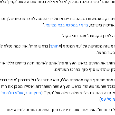
ה אומר" השיב האב הסבלני, "אבל אני לא בטוח שהוא עשה 'קניין' כלש
עושים רק באמצעות הגבהה בידיים או על ידי הכנסה לחצר פרטית שלך וכד
אריכות בישיבה,
בדף י במסכת בבא מציעא
.."
ה למדן בקבוצה" אמר רובי בקול.
ו משנה מפורשת על 'עני המנקף [=
חותך
] בראש הזית'. אוי, כמה נפלא ל
בשר ממש".
 שחותך את הזיתים בראש העץ ומפיל אותם לאדמה זוכה בזיתים הללו או 
ון שהרגיש סוף סוף במרכז העניינים.
 אחר יתכופף ויקח מהזיתים הללו, הוא יעבור על גזל מדרבנן 'מפני דרכי
גלל שהעני שעומד בראש העץ עושה השתדלות ואפילו מסכן את חייו כ
 זוכה בהם גם בלי פעולה רגילה של 'קנין'". (
גיטין נט ב
,
שו"ע חו"מ סי'
 סי' עט
).
 היסודות" העיר אחד שוב ידידיה בחיוך. השיחה הוסטה לנושא אחר.