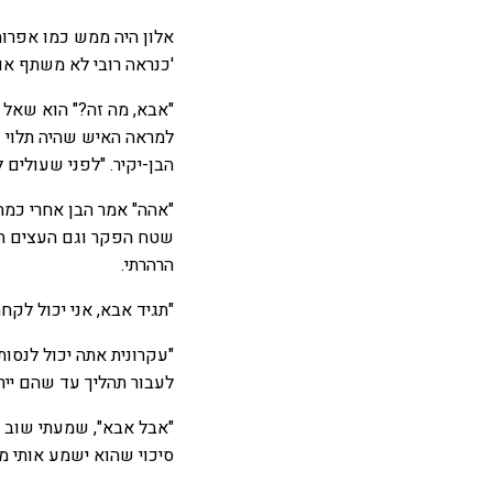
אלון היה ממש כמו אפרוח
'כנראה רובי לא משתף אות
"אבא, מה זה?" הוא שאל ב
למראה האיש שהיה תלוי על
הבן-יקיר. "לפני שעולים 
"אהה" אמר הבן אחרי כמה
שטח הפקר וגם העצים הם ה
הרהרתי.
"תגיד אבא, אני יכול לקח
"עקרונית אתה יכול לנסות,
לעבור תהליך עד שהם יירא
"אבל אבא", שמעתי שוב את
סיכוי שהוא ישמע אותי מ