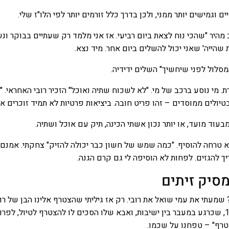
 וגמישים יותר ממני, ולכן בדרך כלל זורמים יותר לפי הלו"ז שלי.
 מהיר "שהכי נוח לצאת ביום רביעי. אז אני מלמד רק שעתיים בבוקר ונ
שהייה' שאני יכול להשלים ביום אחר. מיד נצא.
סלול לפני שיחשיך" השלים ידידיה.
. מי נוסע ברכב של מי. "לא לשכוח שתיה ואוכל" הזכיר רובי האחראי. "
יולים ממוסדים – זהו פריט חובה. ביציאות פרטיות לא תמיד זוכרים או
 מבעוד מועד, או יותר נכון אשתי הכינה, תיק עם אוכל ושתיה.
 טרחה להוסיף. "כמה שמש של חשון כבר יכולה להזיק" צחקתי. אמנם 
יך להגזים. לפחות לא הוסיפה לי גם קרם הגנה.
סיק זיתים
שמעתי את עמי שואל את רובי. רק אז גיליתי שהצטרף אלינו הבן של רוב
אלון. אלון הוא בחור בן 15, שכרגע במעבר בין ישיבות, ואבא שלו הסכים לו להצטרף לטיול, ל
צטרף" – טפחנו על שכמו.