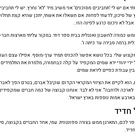
 אם יש לי 'תחביבים מסוכנים' אני משיב מיד 'לא' נחרץ. יש לי תחביבי
 של סיכון, לדעתי לפחות. אם תשאלו את אשתי, יתכן שהיא קצת תחלו
 אבל לא ניכנס כרגע לפינה הזו…
שמש כמורה לחשבון ואנגלית בבית ספר דתי. במקור עליתי מארצות חבר-
ית ברמה סבירה עד כיתה ו'.
מקצוע שלי. בכל נושא אפשר להכניס תמיד ערך-מוסף. אפילו עצם העו
ידי יהודי ירא שמים המקפיד על קלה כבחמורה, מלמדת את התלמידים 
ן עבודת כפיים ליראת שמים.
 הוא לקיים את הציווי המקראי הקדום שקיבל אברם, בטרם הפך לאבר
 לארכה ולרחבה". אני לא לבד. אנחנו קבוצה של כמה חברים שמקפידים
ארבע אמות נוספות בארץ ישראל.
 חדיד
ספר לכם, התארגן ממש בצורה ספונטנית. עמי, אחד החברים בקבוצה, סי
חדיד.