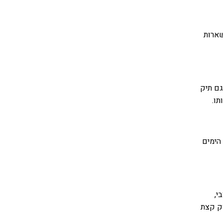
שארות
גם תיק
תו.
הימים
י,
פרוק קצת