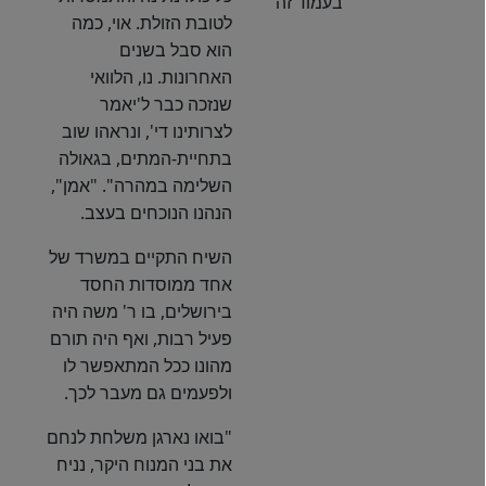
בעמוד זה
לטובת הזולת. אוי, כמה
הוא סבל בשנים
האחרונות. נו, הלוואי
שנזכה כבר ל'יאמר
לצרותינו די', ונראהו שוב
בתחיית-המתים, בגאולה
השלימה במהרה". "אמן",
הנהנו הנוכחים בעצב.
השיח התקיים במשרד של
אחד ממוסדות החסד
בירושלים, בו ר' משה היה
פעיל רבות, ואף היה תורם
מהונו ככל המתאפשר לו
ולפעמים גם מעבר לכך.
"בואו נארגן משלחת לנחם
את בני המנוח היקר, נניח