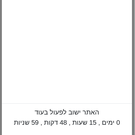
[עריכה: ש. מלומד]
להרשמה לדיוור
השבועי בדואר
אלקטרוני:
לחץ
כאן
הקודם
הבא
האתר ישוב לפעול בעוד
עוגה לכבוד שבת
שפלות של שקר+הברכה והלכותיה
0 ימים , 15 שעות , 48 דקות , 58 שניות