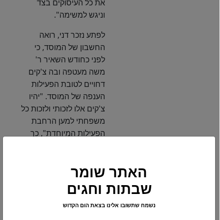
את כל העיסוקים בצד
וניגש למשימה".
לפתע נזכר דני, רואה
החשבון של המוסד, כי
לפני כחודש השאיר ר'
משה מעטפה ובה צ'קים
דחויים לטובת הפעילות
הענפה של המוסד. "יהיו
צ'קים אלו לזכותי ולזכות כל
משפחתי למען הרחבת
הפעילות המיוחדת", כך
כתב ר' משה על המעטפה.
"כעת יהיו צ'קים אלו לעילוי
האתר שומר
נשמתו" – אמר רואה
שבתות וחגים
החשבון בעגמימות. "רגע,
מי אמר בכלל שיש
נשמח שתשובו אלינו בצאת הום הקדוש
להמחאות אלו כיסוי, יתכן