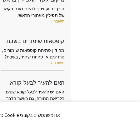
היכן בדיוק צריך להיות מונח הקשר
של תפילין מאחורי הראש?
תשובה »
קופסאות שימורים בשבת
מה דין פתיחת קופסאות שימורים,
סרדינים או פחיות שתיה, בשבת?
תשובה »
האם להעיר לבעל-קורא
האם יש להעיר לבעל-קורא שטעה
בקריאת התורה, גם כאשר הדבר
מלבין את פניו, או שצריך להימנע
מלהעיר בכדי שלא ייעלב?
אנו משתמשים בקובצי Cookie כדי לשפר את חווית הגלישה שלך ולנתח את תנועת הגולשים באתר. האם את/ה מסכים/ה לשימוש בקובצי Cookie?
תשובה »