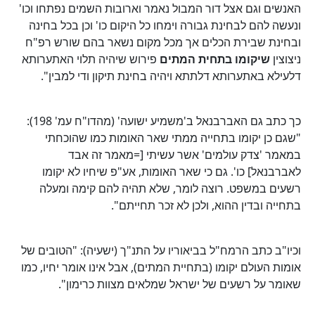
האנשים וגם אצל דור המבול נאמר וארובות השמים נפתחו וכו'
ונעשה להם לבחינת גבורה וימחו כל היקום כו' וכן בכל בחינה
ובחינת שבירת הכלים אך מכל מקום נשאר בהם שורש רפ"ח
ניצוצין
שיקומו בתחית המתים
פירוש שיהיה תלוי האתערותא
דלעילא באתערותא דלתתא ויהיה בחינת תיקון ודי למבין".
כך כתב גם האברבנאל ב'משמיע ישועה' (מהדו"ח עמ' 198):
"שגם כן יקומו בתחייה ממתי שאר האומות כמו שהוכחתי
במאמר 'צדק עולמים' אשר עשיתי [=מאמר זה אבד
לאברבנאל] כו'. גם כי שאר האומות, אע"פ שיחיו לא יקומו
רשעים במשפט. רוצה לומר, שלא תהיה להם קימה ומעלה
בתחייה ובדין ההוא, ולכן לא זכר תחייתם".
וכיו"ב כתב הרמח"ל בביאוריו על התנ"ך (ישעיה): "הטובים של
אומות העולם יקומו (בתחיית המתים), אבל אינו אומר יחיו, כמו
שאומר על רשעים של ישראל שמלאים מצוות כרימון".