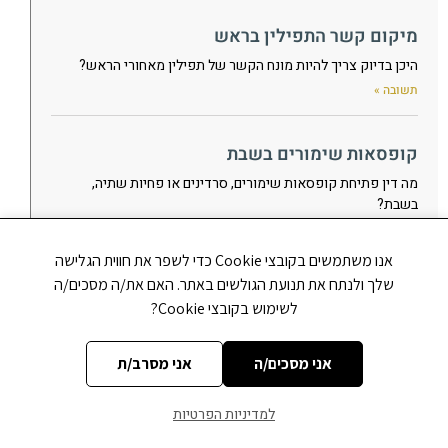
מיקום קשר התפילין בראש
היכן בדיוק צריך להיות מונח הקשר של תפילין מאחורי הראש?
תשובה »
קופסאות שימורים בשבת
מה דין פתיחת קופסאות שימורים, סרדינים או פחיות שתיה,
בשבת?
תשובה »
אנו משתמשים בקובצי Cookie כדי לשפר את חווית הגלישה
שלך ולנתח את תנועת הגולשים באתר. האם את/ה מסכים/ה
האם להעיר לבעל-קורא
לשימוש בקובצי Cookie?
האם יש להעיר לבעל-קורא שטעה בקריאת התורה, גם כאשר הדבר
מלבין את פניו, או שצריך להימנע מלהעיר בכדי שלא ייעלב?
אני מסכים/ה
אני מסרב/ת
תשובה »
למדיניות הפרטיות