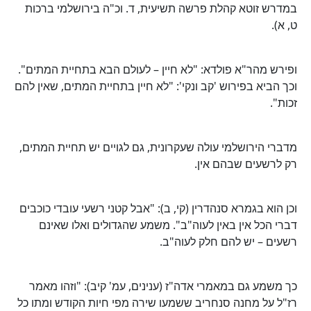
במדרש זוטא קהלת פרשה תשיעית, ד. וכ"ה בירושלמי ברכות
ט, א).
ופירש מהר"א פולדא: "לא חיין – לעולם הבא בתחיית המתים".
וכך הביא בפירוש 'קב ונקי': "לא חיין בתחיית המתים, שאין להם
זכות".
מדברי הירושלמי עולה שעקרונית, גם לגויים יש תחיית המתים,
רק לרשעים שבהם אין.
וכן הוא בגמרא סנהדרין (קי, ב): "אבל קטני רשעי עובדי כוכבים
דברי הכל אין באין לעוה"ב". משמע שהגדולים ואלו שאינם
רשעים – יש להם חלק לעוה"ב.
כך משמע גם במאמרי אדה"ז (ענינים, עמ' קיב): "וזהו מאמר
רז"ל על מחנה סנחריב ששמעו שירה מפי חיות הקודש ומתו כל