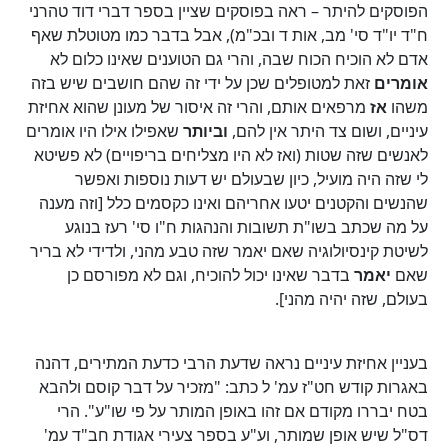
הפוסקים להיתר – ראה בפוסקים שציין בספר דברי דוד טהרני
ח"ד יו"ד סי' מב, אות ד ובכ"מ), אבל בדבר כמו מטוטלת שאף
אדם לא הוכיח הכוח שבה, והרי גם הטוענים שאינו כלום לא
אומרים
זאת למטופלים שכן על ידי זה שהם חושבים שיש בזה
משהו
אז
מרפאים אותם, והרי זה איסור של מעונן שהוא אחיזת
עיניים, ושום צד היתר אין להם,
וביותר
שאפילו אילו היו אומרים
לאנשים שזה שטות (ואז לא היו מצליחים בריפויים) לא פשיטא
לי שזה היה מועיל, כיון שבעולם יש דעות נוספות ואפשר
שהנשים והקטנים יטעו אחריהם ואינו כקסמים כלל [וזה מענה
על מה שכתב בשו"ת תשובות והנהגות ח"ו סי' רעז בנוגע
לשיטת קינסיולוגיה שאם יאמר שזה טבע מהני, ולדידי לא בריר
שאם
יאמר
בדבר שאינו יכול להוכיח, וגם לא מפורסם כן
בעולם, שזה יהיה מהני].
בעניין אחיזת עיניים נראה שדעת הרבי כדעת המתירים, דהנה
באגרות קודש חט"ז עמ' ל כתב: "מזכיר על דבר קוסם ולהבא
בטח יבררו מקודם אם זהו באופן המותר על פי שו"ע". הרי
דס"ל שיש אופן שמותר, וע"ע בספר צעירי אגודת חב"ד עמ'