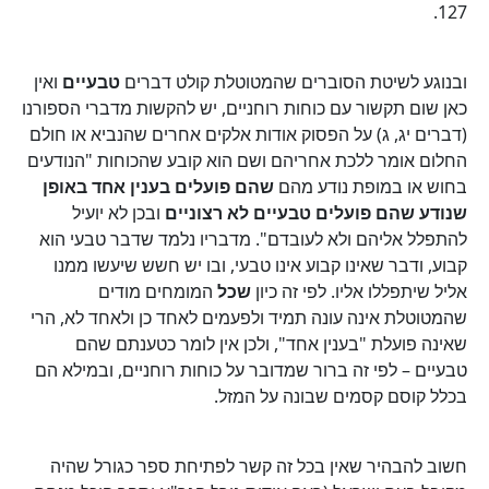
127.
ובנוגע לשיטת הסוברים שהמטוטלת קולט דברים
טבעיים
ואין
כאן שום תקשור עם כוחות רוחניים, יש להקשות מדברי הספורנו
(דברים יג, ג) על הפסוק אודות אלקים אחרים שהנביא או חולם
החלום אומר ללכת אחריהם ושם הוא קובע שהכוחות "הנודעים
בחוש או במופת נודע מהם
שהם פועלים בענין אחד באופן
שנודע שהם פועלים טבעיים לא רצוניים
ובכן לא יועיל
להתפלל אליהם ולא לעובדם". מדבריו נלמד שדבר טבעי הוא
קבוע, ודבר שאינו קבוע אינו טבעי, ובו יש חשש שיעשו ממנו
אליל שיתפללו אליו. לפי זה כיון
שכל
המומחים מודים
שהמטוטלת אינה עונה תמיד ולפעמים לאחד כן ולאחד לא, הרי
שאינה פועלת "בענין אחד", ולכן אין לומר כטענתם שהם
טבעיים – לפי זה ברור שמדובר על כוחות רוחניים, ובמילא הם
בכלל קוסם קסמים שבונה על המזל.
חשוב להבהיר שאין בכל זה קשר לפתיחת ספר כגורל שהיה