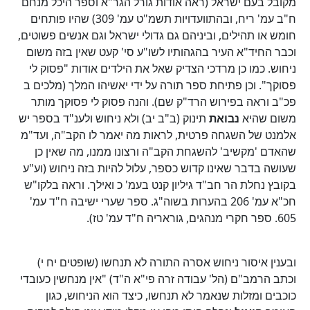
מקובל בעם ישראל (ראה אודות גורל הגר"א וספר היכל מנחם
ח"ב עמ' ריח, ובהתוועדויות תשמ"ט עמ' 309) שהיו פותחים
חומש או תהילים, וביניהם גם גדולי ישראל וגם אנשים פשוטים,
וכבר החיד"א העיר בהגהותיו לשו"ע סי' קעט שאין בזה משום
ניחוש. כמו כן מרדכי הצדיק שאל את הילדים אודות "פסוק לי
פסוקך". וכן פתיחת ספר תורה על ידי יאשיהו המלך (מלכים ב
פכ"ב וראה בפירוש הרד"ק שם). והנה פסוק לי פסוקך מותר
משום שהיא
נבואת
תינוק (ב"ב יב) ולא ניחוש ולענ"ד בספר יש
אלמנט של השגחה פרטית, לראות מה יאמר לו הקב"ה, ועד"מ
שהאדם 'מקשיב' להשגחת הקב"ה ורצונו ממנו, מה שאין כן
שעושה בדבר שאינו קדוש כספר, עלול להיות בזה ניחוש (וע"ע
בקובץ נחלת הר חב"ד גיליון קנט בעמ' כ ואילך. וראה בלקו"ש
חכ"א עמ' 206 בהערות בשוה"ג. ספר שערי ישיבה ח"ד עמ'
605. ספר חקרי מנהגים, גוראריה ח"ד עמ' טז).
ובענין איסור ניחוש אסרה התורה לא תנחשו (שופטים יח י)
וכתב הרמב"ם (הל' עבודה זרה פי"א ה"ד) "אין מנחשין כעובדי
כוכבים ומזלות שנאמר לא תנחשו, כיצד הוא הניחוש, כגון