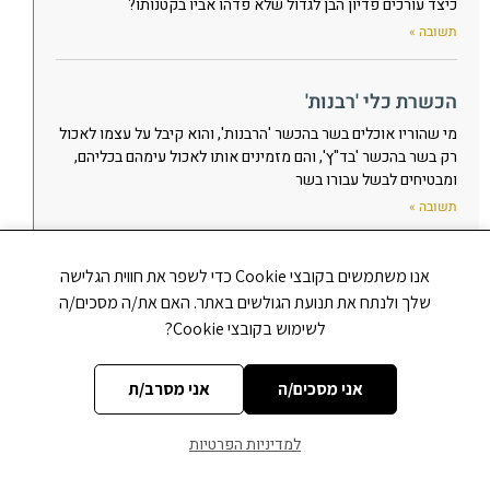
כיצד עורכים פדיון הבן לגדול שלא פדהו אביו בקטנותו?
תשובה »
הכשרת כלי 'רבנות'
מי שהוריו אוכלים בשר בהכשר 'הרבנות', והוא קיבל על עצמו לאכול
רק בשר בהכשר 'בד"ץ', והם מזמינים אותו לאכול עימהם בכליהם,
ומבטיחים לבשל עבורו בשר
תשובה »
עצות למחשבות זרות
אנו משתמשים בקובצי Cookie כדי לשפר את חווית הגלישה
שלך ולנתח את תנועת הגולשים באתר. האם את/ה מסכים/ה
מהי העצה נגד מחשבות זרות?
לשימוש בקובצי Cookie?
תשובה »
אני מסכים/ה
אני מסרב/ת
מיקום קשר התפילין בראש
היכן בדיוק צריך להיות מונח הקשר של תפילין מאחורי הראש?
למדיניות הפרטיות
תשובה »