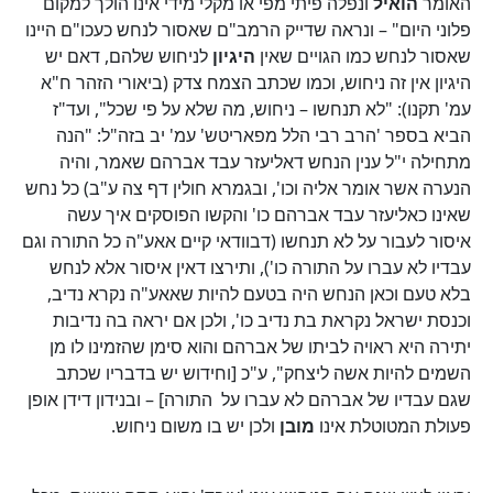
האומר
הואיל
ונפלה פיתי מפי או מקלי מידי אינו הולך למקום
פלוני היום" – ונראה שדייק הרמב"ם שאסור לנחש כעכו"ם היינו
שאסור לנחש כמו הגויים שאין
היגיון
לניחוש שלהם, דאם יש
היגיון אין זה ניחוש, וכמו שכתב הצמח צדק (ביאורי הזהר ח"א
עמ' תקנו): "לא תנחשו – ניחוש, מה שלא על פי שכל", ועד"ז
הביא בספר 'הרב רבי הלל מפאריטש' עמ' יב בזה"ל: "הנה
מתחילה י"ל ענין הנחש דאליעזר עבד אברהם שאמר, והיה
הנערה אשר אומר אליה וכו', ובגמרא חולין דף צה ע"ב) כל נחש
שאינו כאליעזר עבד אברהם כו' והקשו הפוסקים איך עשה
איסור לעבור על לא תנחשו (דבוודאי קיים אאע"ה כל התורה וגם
עבדיו לא עברו על התורה כו'), ותירצו דאין איסור אלא לנחש
בלא טעם וכאן הנחש היה בטעם להיות שאאע"ה נקרא נדיב,
וכנסת ישראל נקראת בת נדיב כו', ולכן אם יראה בה נדיבות
יתירה היא ראויה לביתו של אברהם והוא סימן שהזמינו לו מן
השמים להיות אשה ליצחק", ע"כ [וחידוש יש בדבריו שכתב
שגם עבדיו של אברהם לא עברו על התורה] – ובנידון דידן אופן
פעולת המטוטלת אינו
מובן
ולכן יש בו משום ניחוש.