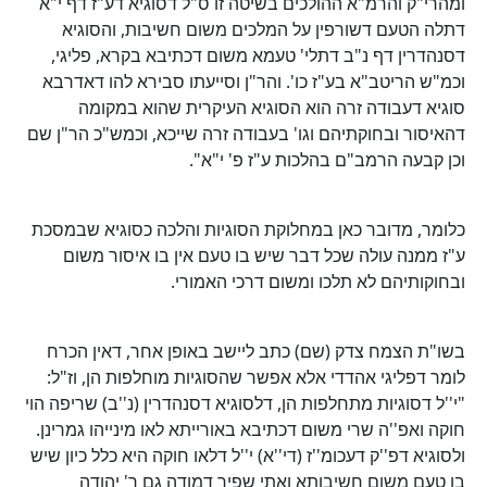
ומהרי"ק והרמ"א ההולכים בשיטה זו ס"ל דסוגיא דע"ז דף י"א
דתלה הטעם דשורפין על המלכים משום חשיבות, והסוגיא
דסנהדרין דף נ"ב דתלי' טעמא משום דכתיבא בקרא, פליגי,
וכמ"ש הריטב"א בע"ז כו'. והר"ן וסייעתו סבירא להו דאדרבא
סוגיא דעבודה זרה הוא הסוגיא העיקרית שהוא במקומה
דהאיסור ובחוקתיהם וגו' בעבודה זרה שייכא, וכמש"כ הר"ן שם
וכן קבעה הרמב"ם בהלכות ע"ז פ' י"א".
כלומר, מדובר כאן במחלוקת הסוגיות והלכה כסוגיא שבמסכת
ע"ז ממנה עולה שכל דבר שיש בו טעם אין בו איסור משום
ובחוקותיהם לא תלכו ומשום דרכי האמורי.
בשו"ת הצמח צדק (שם) כתב ליישב באופן אחר, דאין הכרח
לומר דפליגי אהדדי אלא אפשר שהסוגיות מוחלפות הן, וז"ל:
"י''ל דסוגיות מתחלפות הן, דלסוגיא דסנהדרין (נ''ב) שריפה הוי
חוקה ואפ''ה שרי משום דכתיבא באורייתא לאו מינייהו גמרינן.
ולסוגיא דפ''ק דעכומ''ז (די''א) י''ל דלאו חוקה היא כלל כיון שיש
בו טעם משום חשיבותא ואתי שפיר דמודה גם ר' יהודה