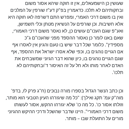
שעושין כן הישמעאלים, אין זו חוקה שיהא אסור משום
ובחקותיהם לא תלכו. כדאמרין בפ"ק דע"ז שורפין על המלכים
ואין בו משום דרכי האמרי, ומפרש התם דשרפה לאו חוקה היא
אלא חשיבות. וכן שורפים על הנשיאין מטתן וכלי תשמישן,
ואע"פ שגם העכו"ם עושים כן, לא נאסר משום דרכי האמורי,
שאם באנו לומר כן נאסור ההספד מפני שהעכו"ם ג"כ
מספידין". כלומר שכל דבר שיש בו טעם והגיון אין לאסרו אף
אם הגויים נוהגים בו, וכפי שלא אסרו ישראל את ההספד, אף
שגם הגויים נוהגים בו, כיון שהוא דבר הגיוני שמשבחים את
האדם לאחר מותו ולא חל על זה האיסור ד'ובחקותיהם לא
תלכו'.
וכן כתב הנשר הגדול בספרו מורה נבוכים (ח"ג פרק לז, בדפ'
מוה"ק עמ' תקג ואילך): "כל מה שיגזרהו העיון הטבעי הוא מותר,
וזולתו אסור כו'. כל מה כו' שלא יגזרהו ההקש, אסור לעשותו
משום דרכי האמורי". היינו שדבר שהשכל ודרכי ההיקש ההגיוני
מורים על התועלת שבו – מותר.