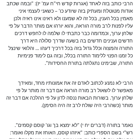
הרבי כותב בזה לאחד (אגרות קודש חי"ח עמ' יז): "ובמה שכתב
אודות מטוטלת ומעתיק בזה שיודע כו' – כשאני לעצמי איני
מאמין בכל הענין, בכל זה לא שמענו ולא ראינו אינו ראיה ולכן
עליו לפנות לרב מורה הוראה, והוא יורהו אם מותר הדבר על פי
שלחן ערוך, וכמדומה כבר כתבתי לו שלמה לו לחפש דרכים
חדשים וענינים חדשים בה בשעה שדרך סלולה היא דרך
התורה והמצוה וכלל גדול בזה בכל דרכיך דעהו ... והלואי שינצל
כל זמנו הפנוי ללימוד התורה בכלל, ובזה גם לימוד פנימיות
התורה, שבימינו נתגלתה בתורת החסידות".
הרבי לא נמנע לכתוב לאדם זה את אמונותיו מחד, ומאידך
מאפשר לו לשאול רב מורה הוראה אם דבר זה מותר על פי
שלחן ערוך. בשורות הבאות ננסה לדון על פי ההלכה אם דבר זה
מותר (כשהרבי היה שולח לרב זה היה הסימן).
נאמר בתורה (דברים יח י) "לא ימצא בך וגו' קוסם קסמים".
רש"י בשם הספרי כותב: "איזהו קוסם, האוחז את מקלו ואומר: