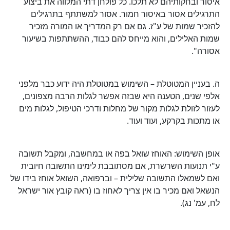
איסור ובחקותיהם לא תלכו. כל פולחן דתי המלווה את ביצוע
התרגילים אסור באיסור חמור. אסור למשתתף בתרגילים
להזכיר שמות של ע"ז. גם אם רק המדריך או המורה מזכיר
שמות האלילים, והוא מייחס להם כבוד, ההשתתפות בשיעור
אסורה".
ה. בעניין המטוטלת – השימוש במטוטלת היה ידוע כבר מלפני
אלפי שנים, הטענה היא שבזה אפשר לגלות הרבה מצפונים,
לעזור לזולת לגלות מקור של מחלות ודרכי הטיפול, לגלות מים
או מתכות בקרקע, ועוד ועוד.
אופן השימוש: האוחז שואל בפה או במחשבה, ומקבל תשובה
ע"י תנועות השרשרת, אם מסתובבת לימינו התשובה חיובית
ואם לשמאלו התשובה שלילית – וברפואה, השואל אוחז בידו של
הנשאל ואם מכיר בו אין צריך לאחוז בו (ראה קובץ אור ישראל
לח, עמ' נג).