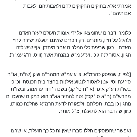
אמרתי אלא בחוקים החקוקים להם ולאבותיהם ולאבות
אבותיהם".
כלומר, דברים שהומצאו על ידי אומות העולם לעזר האדם
ולהקל על חייו, מותרים. רק דברים שאינם תועלת ישירה לחיי
האדם – כגון שריפת כלי המלכים אחר מיתתן, אף שיש לזה
הגיון, אסור לנהוג כן. וע"ע מ"ש במנחת אשר (וויס, ח"ג עמ' ר).
[לפי"ז, שנפסק כהרמ"א, צ"ע עמ"ש המהר"ם שיק (שו"ת, או"ח
סי' עח וסי' עט) לאסור לנטוע אילנות בחצר בית הכנסת, וכ"פ
בשו"ת רע"ק איגר (או"ח סי' קנ) בשם ר' דוד עראמה. ובשו"ת
מהרש"ם (ח"א סי' קכז) נטה להתיר אא"כ הוא במקום שהעכו"ם
נוהגין כן בבתי תפלתם. ולכאורה לדעת הרמ"א שהלכה כמותו,
כיוון שהדבר הוא לתועלת, צ"ל מותר.
ואפשר שהפוסקים הללו סברו שאין זה כל כך תועלת, או שרצו