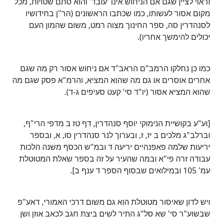
וראוי לציין שגם אם הניחוש אינו 'עובד' והוא סתם שטויות, מכל
מקום אסור לעשותו, כמו שכתבו הראשונים (הר"ן בחידושיו
לסנהדרין סה, ספר החינוך מצוה רמט, משום שהמון העם
יכולים להימשך אחריו).
כמו כן נחלקו הרמב"ם הראב"ד אם ניחוש אסור רק מה שגם
אחרים אוסרים או גם מה שהוא המציא, והרמ"א פסק שגם מה
שהוא המציא אסור (יו"ד סי' קעט סעיפים ג-ד).
[וע"ע בקושיית הנימוקי יוסף סנהדרין, דף טז ב מדפי הרי"ף,
וברלב"ג מלכים ב יז, ז, ובערוך לנר סנהדרין סו, א, ובספר
יריעות שלמה פאפנהיים יריעה ד ובמ"ש הכסף משנה הלכות
עבודה זרה פי"א ובמה שהעיר על זה בספר שאלת המטוטלת
עמ' 105 ובמילואים שבסוף הספר ד ענף ב].
ויש לדון שאיסור מטוטלת הוא גם משום דרכי האמורי, דאע"פ
שבשוע"ר סי' שא סל"ג התיר לשים ביצת חגב לכאב אוזן ושן