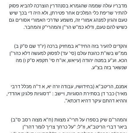
מדבריו עולה שממה שהגמרא בסנהדרין הוצרכה להביא פסוק
להתיר שריפת כלי המלכים אחר פטירתן, ולא היה די בכך שיש
טעם והגיון למנהג אמורי זה, משמע שדרכי האמורי אסורים גם
כשיש להם טעם, ודלא כמ"ש הר"ן והמהרי"ק והמחבר.
והקדים להעיר בזה החיד"א במחזיק ברכה (יו"ד שם ס"ק ב)
ממ"ש בשו"ת כהונת עולם (סי' עד) לפסוק למעשה דלא כהר"ן
הכא. וע"ע במטה יהודה (עייאש, או"ח סי' תקפא ס"ק ו) מה
שנשאר בזה בצ"ע.
אמנם, הריטב"א (בחידושיו, עבודה זרה יא, א ד"ה מכלל דרבי
מאיר) כבר דן בסתירת הסוגיות, ויישב : "דסוגיות פלגינן אהדדי,
וההיא דהתם עיקר דהיא דוכתא".
והמהר"ם שיק בספרו על תרי"ג מצוות (ח"א מצוה רסב ס"ב)
ביאר דברי הריטב"א, וז"ל: "על כרחך צריך לומר דהר"ן