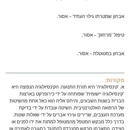
אבחון שמטרתו גילוי העתיד – אסור.
טיפול 'מרחוק' – אסור.
אבחון במטוטלת – אסור.
מקורות:
א. 'קינסיולוגיה' היא תורת התנועה. הקינסיולוגיה הנפוצה היא
'קינסיולוגיה יישומית' שפותחה על ידי כירופרקט בארצות
הברית בשנות השבעים, והיחס אליה הוא כאל אחת מהשיטות
של הרפואה האלטרנטיבית. השיטה עובדת על ידי בדיקת
מערכת העצבים, שרירים וגירוי אברים על ידי שאלות שונות.
בדרך כלל מבקש המטפל מהמטופל למתוח את ידו לפנים או
הצידה, המאבחן מבקש מהנבדק להתנגד בתגובה לאמירה או