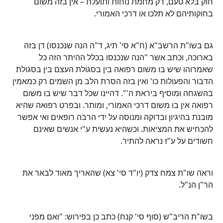
חוק בלא טעם, רק מחמת נוחות ותועלת – אין בזה משום
בחוקותיהם לא תלכו או דרכי האמורי.
גם בשו"ת הרשב"א (ח"א סי' תיג, ד"ה הנה שנכנסו) דן בזה
בארוכה, וכתב אשר "הנה שנכנסו בכלל ההיתר הזה כל
שאמרוהו שיש בו משום רפואה בין בסגולת העצם בין בסגולת
הדבור והפעולות כו' ואין בזה הסרת הלב מן השמים רק כמאמין
בהשגחה ומוסיף ביראת ה'". דהיינו שכל דבר שיש בו משום
רפואה אין בו משום דרכי האמורי, ומותר. ובפרט רפואה שהיא
מובנת בהיגיון ובדוקה ומנוסה על ידי הרבה רופאים ואי אפשר
להכחיש את המציאות. וכשהיא נעשית ע"י אנשים שאינם
חשודים על ע"ז נראה להתיר.
וראה שו"ת צמח צדק (יו"ד סי' צא) שהאריך מאוד לבאר את
הר"ן הנ"ל.
בשו"ת הריב"ש (סוף סי' קנח) כתב כן בפירוש: "ואם מפני