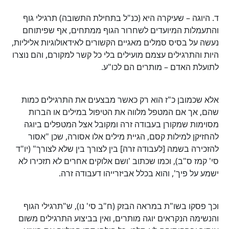
ד. היוגה – שעיקרה היא (כנ"ל בתחילת התשובה) תרגילי גוף
והתעמלות המיועדים לשחרור הגוף ממתחים, אף שפיתוחם
נעשה על בסיס סמלים מאגיים הקשורים לאידאולוגיות אליליות,
היות והתרגילים עצמם מועילים בלי כל קשר למקורם, והם נוצרו
לתועלת האדם – מותרים הם לכו"ע.
אלא שכמובן כ"ז הוא רק כאשר מבצעים את התרגילים כמות
שהם, אך אם המטפל מלווה את הטיפול במילים או הברות
מסוימות שמקורן בעבודה זרה ומקובל אצל המטפלים ביוגה
להחזיקן למילות קסם, הגיית מילים אלו אסורה, שכן "אסור
להזכירה בשמה [לעבודה זרה] בין לצורך בין שלא לצורך" (יו"ד
סי' קמז ס"ב), וכמו שכתוב 'ושם אלוקים אחרים לא תזכירו לא
ישמע על פיך', והוא בכלל אביזרייהו דעבודה זרה.
וכך פסקו בשו"ת במראה הבזק (ח"ב סי' נו), ש"תרגילי הגוף
והנשימה הנקראים יוגה מותרים, ואין בביצוע התרגילים משום