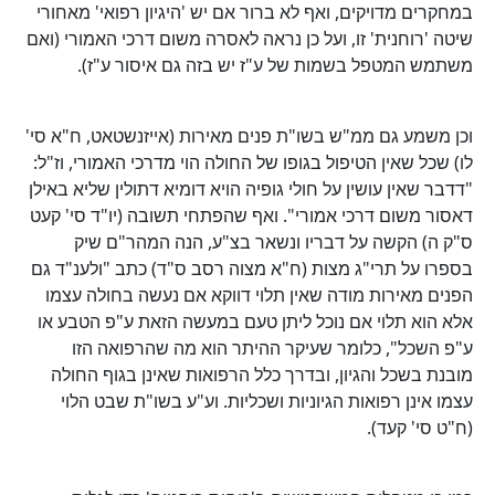
במחקרים מדויקים, ואף לא ברור אם יש 'היגיון רפואי' מאחורי
שיטה 'רוחנית' זו, ועל כן נראה לאסרה משום דרכי האמורי (ואם
משתמש המטפל בשמות של ע"ז יש בזה גם איסור ע"ז).
וכן משמע גם ממ"ש בשו"ת פנים מאירות (אייזנשטאט, ח"א סי'
לו) שכל שאין הטיפול בגופו של החולה הוי מדרכי האמורי, וז"ל:
"דדבר שאין עושין על חולי גופיה הויא דומיא דתולין שליא באילן
דאסור משום דרכי אמורי". ואף שהפתחי תשובה (יו"ד סי' קעט
ס"ק ה) הקשה על דבריו ונשאר בצ"ע, הנה המהר"ם שיק
בספרו על תרי"ג מצות (ח"א מצוה רסב ס"ד) כתב "ולענ"ד גם
הפנים מאירות מודה שאין תלוי דווקא אם נעשה בחולה עצמו
אלא הוא תלוי אם נוכל ליתן טעם במעשה הזאת ע"פ הטבע או
ע"פ השכל", כלומר שעיקר ההיתר הוא מה שהרפואה הזו
מובנת בשכל והגיון, ובדרך כלל הרפואות שאינן בגוף החולה
עצמו אינן רפואות הגיוניות ושכליות. וע"ע בשו"ת שבט הלוי
(ח"ט סי' קעד).