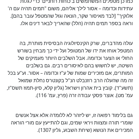
כמו כן מטפלים המשתמשים ב'כוחות רוחניים' כדי לגלות
עתידות וכדומה – אסור לילך אליהם, משום "תמים תהיה עם ה'
אלוקיך" [לבד מאיסור שקר, הונאה וגזל שהמטפל עובר בהם].
וראה בספר תמים תהיה (הלל) שהאריך לבאר דינים אלו.
עולה מהדברים, שרק הקינסיולוגיה הבסיסית מותרת, בה
המטפל אוחז את ידו של המטופל ועל ידי כך מבחין בשורש
החולי או הצער וכדומה. אבל השלבים היותר מעמיקים של
השיטה, יש לחשוש בהם לאיסורים רבים. גם בשלבים
המותרים, אם מזכירים שמות של ע"ז וכדומה – אסור. וע"ע בכל
זה מה שהעלה הרב רוזנבלט הנ"ל בקונטרס נחלת שמואל
(תשע"ד). קובץ בית אהרון וישראל (גליון קלא, סיון-תמוז תשס"ז,
עמ' מט). אוצר פסקי עבודה זרה (פרץ, עמ' 116).
גם בלימוד רפואה זו, יש ליזהר לא ללומדה אלא אצל אנשים
שומרי תורה ומצוות ויראי שמים, וגם להתייעץ עם מורי הוראה
המכירים את הנושא (שיחת השבוע, גליון 1307).