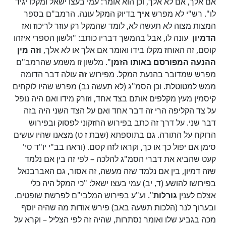
אם אלך, אם לא אלך, וכן הוא אומר: עמי בעצו ישאל ומקלו יגיד
לו". רש"י לא מפרש
איך
בדיוק המקל עונה. הרמב"ם בספר
המצות מצוה לא תעשה לא, לומד שהמקל רק עוזר לריכוז ואז
הדמיון
עונה לו, אבל בהמשך דבריו כותב: "ולשון הספרי איזהו
קוסם, זה האוחז מקלו בידו ואומר אם אלך או לא אלך,
וזה מין
ההנעה המפורסם באותו הזמן
". מלשון זו משמע שהרמב"ם
מפרש שמדובר בהנעת המקל. מפירוש
זה
עולה דבר הדומה
ממש למטוטלת. וכן הסמ"ג (לא תעשה נב) מפרש שהיו לוקחים
קיסמין מעץ מקלפים אותם בצד אחד, וזורק מידו ואם היה נופל
על צד הקליפה הרי זה דבר אחד ואם על הצד השני היה בזה
דבר שני. על דרך זה כתב בפירוש החזקוני לפסוק ובפירוש
הרוקח על התורה. גם בתוספתא (שבת ז ט) מצאנו שהיו עושים
סימן אם יפול כך או כך, וקראו לזה קסם. (וראה בב"י יו"ד סי'
קעט שהביא את דברי הסמ"ג להלכה – לפי זה בין אם נלמד
שזה דמיון, בין אם נלמד שזה מעשה, זה אסור, גם האברבנאל
בפירושו להושע (ד, יב) עמי בעצו ישאל: "כי המקל היה כלי
אצלם לענין
גורלות
". וע"ע בפירוש המלבי"ם לפרשת שופטים.
ובערוך לנר (הלכות תשעה באב) פירש אודות מה שהיה יוסף
מכה בגביע שלו ואומר נסתרות, שהיה זה לפי הצליל – וקרא על