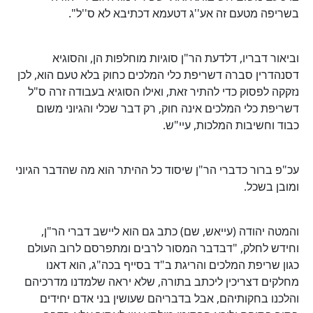
בשריפה מטעם זה אע''ג דטעמא דכתיבא לא ס''ל".
וביאור דבריו, דלדעת הר"ן סוגיות מוחלפות הן, והסוגיא
דסנהדרין סברה דשריפת כלי המלכים כחוק בלא טעם הוא, לכן
נזקקה לפסוק כדי להתיר זאת, ואילו הסוגיא בעבודה זרה ס"ל
דשריפת כלי המלכים אינה חוק, רק דבר שכלי והגיוני משום
כבוד וחשיבות המלכות, עיי"ש.
עכ"פ ברור כדברי הר"ן שיסוד כל ההיתר הוא מה שהדבר הגיוני
ומובן בשכל.
והמטה יהודה (עייאש, שם) כתב גם הוא ליישב דברי הר"ן,
וחידש לחלק, "דבדבר המסור לרבים ומתפרסם לרוב העולם
כגון שריפת המלכים והריגת ב"ד בסייף בכה"ג, הוא דאנו
מחלקים דצריכין ליכתב בתורה, שלא יראה שלמדנו מדרכיהם
והלכנו בחקותיהם, אבל בדבריהם שעושין בני אדם יחידים