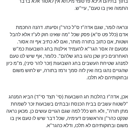
בתוך בתיהם וליכא פרסומי מילתא אין לאסור אלא בדבר
התמוה ואין בו טעם", עיי"ש.
ונראה לומר, שגם אדה"ז ס"ל כהר"ן וסיעתו. דהנה החכמת
אדם (כלל פט ס"א) פסק שכל "מה שאינו חוק לע"ז אלא להבל
ושטות, אם כתוב בתורה מותר, ואם לא כתיב אף זה אסור.
ומטעם זה אסר הגר"א להעמיד אילנות בחג השבועות כמ"ש
האחרונים כיון שכן נהגו בחג שלהם". כלומר, אף שיש לנו טעם
למנהג שטיחת העשבים בחג השבועות (זכר להר סיני), מ"מ כיון
שהגויים נהגו בזה ואין לזה סמך ורמז בתורה, יש לחוש משום
ובחוקותיהם לא תלכו.
אכן, אדה"ז בהלכות חג השבועות (סי' תצד סי"ד) הביא המנהג
"לשטוח עשבים בבית הכנסת ובבתים בשבועות זכר לשמחת
מתן תורה", ולא חש כלל למה שגם הגויים עושים כן. מכאן נראה
שנקט כהר"ן והראשונים דעימיה, שכל דבר שיש לו טעם אין בו
משום ובחוקותיהם לא תלכו, ודלא כהגר"א.