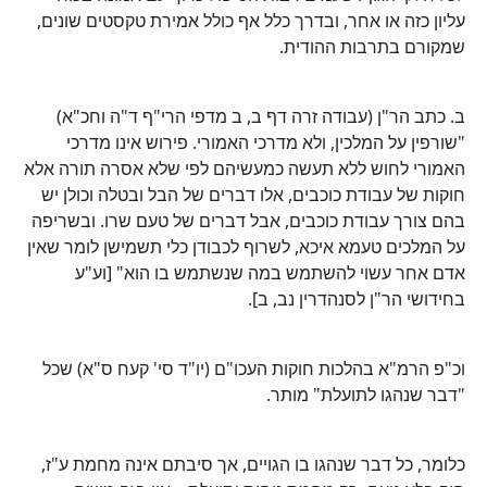
עליון כזה או אחר, ובדרך כלל אף כולל אמירת טקסטים שונים,
שמקורם בתרבות ההודית.
ב. כתב הר"ן (עבודה זרה דף ב, ב מדפי הרי"ף ד"ה וחכ"א)
"שורפין על המלכין, ולא מדרכי האמורי. פירוש אינו מדרכי
האמורי לחוש ללא תעשה כמעשיהם לפי שלא אסרה תורה אלא
חוקות של עבודת כוכבים, אלו דברים של הבל ובטלה וכולן יש
בהם צורך עבודת כוכבים, אבל דברים של טעם שרו. ובשריפה
על המלכים טעמא איכא, לשרוף לכבודן כלי תשמישן לומר שאין
אדם אחר עשוי להשתמש במה שנשתמש בו הוא" [וע"ע
בחידושי הר"ן לסנהדרין נב, ב].
וכ"פ הרמ"א בהלכות חוקות העכו"ם (יו"ד סי' קעח ס"א) שכל
"דבר שנהגו לתועלת" מותר.
כלומר, כל דבר שנהגו בו הגויים, אך סיבתם אינה מחמת ע"ז,