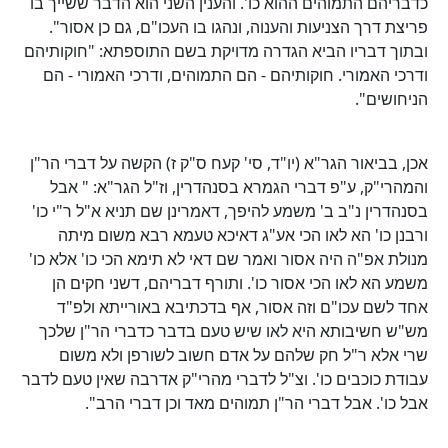
כדבריהם התמוהים ההוא כו'. והענין השני הוא הדבר ששייך בו
פריצת דרך הצניעות והענוה, ונהגו בו העכו"ם, גם כן אסור".
ובתוך דבריו הביא הגדרה מדויקת בשם התוספתא: "חוקותיהם
ודרכי האמורי. חוקותיהם - הם התמוהים, ודרכי האמורי - הם
הניחושים".
אכן, בביאור הגר"א (יו"ד, סי' קעח ס"ק ז) הקשה על דברי הר"ן
והמהרי"ק, ע"פ דברי הגמרא בסנהדרין, וז"ל הגר"א: " אבל
בסנהדרין נ"ב ב' משמע להיפך, דאמרינן שם תניא א"ל ר"י כו'
ורבנן כו' הא לאו הכי אע"ג דאיכא טעמא רבא משום מיתה
מנולת אפ"ה היה אסור ואמר שם דאי לא תימא הכי כו' אלא כו'
משמע הא לאו הכי אסור כו'. ותורף דבריהם, דשני חקים הן
אחד לשם עכו"ם וזה אסור, אף בדכתיבא באורייתא ולפ"ד
מש"ש חשיבותא היא לאו שיש טעם בדבר כדברי הר"ן שלכך
שרי אלא ר"ל חק שלהם על אדם חשוב לשורפן ולא משום
עבודת כוכבים כו'. וצ"ל לדברי מהרי"ק אדרבה שאין טעם לדבר
אבל כו'. אבל דברי הר"ן תמוהים מאד וכן דברי הרב".