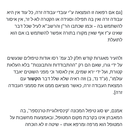
[גם אם רפואה זו הומצאה ע"י עובדי עבודה זרה, כל עוד אין היא
עבודה זרה ואין בה תפילה וסגידה או הקטרה לא-ל זר, אין איסור
להשתמש בה – וכמו שכתבו הר"ן והרשב"א לעיל שכל דבר
שאינו ע"ז אף שאין מקורו בתורה אפשר להשתמש בו אם הוא
לתועלת
ולהעיר מאגרות קודש חלק לב עמ' רסו אודות טיפולים שנעשים
על ידי גורו, שאם הם רק "ההתבודדות והתבוננות" בלא העלאת
קטורת, ועל ידי ירא שמים, אין לאסור וכי מפני השוטים יאבד
עולמו", (ע"ד נד, ב) וזה ראיה שלא שלל דבר
הקשור
עם
המצאת העבודה זרה, כאשר מוציאם ממנו את סממני העבודה
זרה].
אמנם, יש סוג טיפול המכונה 'קינסיולוגיית-טרנספר', בה
המאבחן אינו בקרבת מקום המטופל, ובאמצעות מחשבות על
המטופל הוא מרפה ומרפא אותו – שיטה זו לא הוכחה