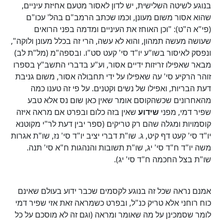
בנוגע לשיטה השלישית, יש לדון לאסור מטעם אחיזת עיניים,
שהוא אסור משום מעונן, וכמו שכתב הרמב"ם בהל' עכו"ם
(פי"א ה"ט): "וכן האוחז את העיניים ומדמה בפני הרואים
שעושה מעשה תמהון, והוא לא עשה, הרי זה בכלל מעונן ולוקה",
ונפסק לאיסור בשו"ע יו"ד סי' קעט סט"ו. ובספה"מ (מל"ת לב)
מבאר שאפילו זריזות ידיים אסור, וע"ע בדברי התשב"ץ בספרו
זוהר הרקיע סי' עה שאפילו על ידי תחבולה אסור, משום גניבת
דעת הבריות, ואפילו של נשים וקטנים. על פי זה טענו כמה
מהאחרונים שכשהקוסם אומר שאין כאן שום נס אלא טבע
שפיר דמי, מפני
שידוע
שאין בזה כלום ובפרט אם מראה איזה
קוסמויות ומגלה שהם רק טריקים (ספר יבין דעת לר"י מקוטנא
יו"ד סי' קעט דף קיט, ג. שו"ת דברי יציב יו"ד סי' נז, שו"ת אגרות
משה יו"ד ח"ד סי' יג, שו"ת תשובות והנהגות ח"א סי' תנה.
שו"ת בצל החכמה ח"ד סי' יג).
אמנם נראה שכל זה בנוגע לקסמים שכבר ידוע בעולם שאינם
כוח רוחני אלא טריק כנ"ל, ובפרט כשמראה זאת אזי שפיר דמי
לומר שסמכינן על מה שאומר ומראה (וגם זה לא מוסכם על כל