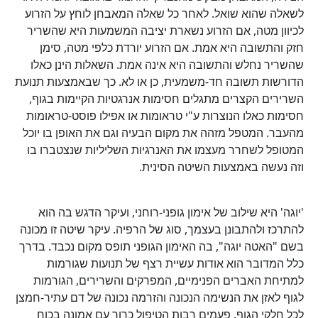
לשאלה שהוא שואל. לאחר כל שאלה המאבחן לוחץ על הזרוע
לכיוון מטה, אם הזרוע נשארת יציבה המשמעות היא שהשריר
חזק והתשובה היא אמת. אם הזרוע יורדת כלפי מטה, סימן
שהשריר נחלש והתשובה היא אינה אמת. השאלות הינן כאלו
הדורשות תשובה חד-משמעית, כן או לא. כך שבאמצעות תנועת
השרירים הקצרים מתגלים חסימות אנרגטיות הקיימות בגוף,
חסימות כאלו הנוצרות ע"י טראומות או אפילו פוסט-טראומות
מהעבר. המטפל מזהה את מקום הבעיה וגם את האופן בו יוכל
המטופל לשחרר מעצמו את האנרגיות השליליות שנצטברו בו
וזה נעשה באמצעות השיטה הסינית.
'יוגה' היא שילוב של אימון גופני-רוחני, ועיקר הדגש בה הוא
להתרכז ולהתבונן בעצמך, סוג של הרפיה. עיקר שיטה זו מכונה
בשם "האטה יוגה", בה האימון הגופני תופס מקום נכבד. בדרך
כלל המדובר הוא אודות עשיית רצף של תנועות שגורמות
למתיחת האברים הפנימיים, המפרקים והשרירים, הגורמות
לגוף לאזן את הנשימה הנכונה והזרמה נכונה של דם עתיר-חמצן
לכל חלקי הגוף. פעמים רבות הטיפול כרוך עם אמונה בכוח