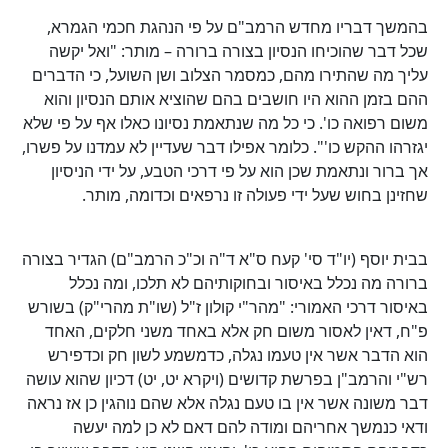
בהמשך דבריו מחדש הרמב"ם על פי הנהגת חכמי הגמרא,
שכל דבר שהוכיחו הנסיון בצורה ברורה – מותר: "ואל יקשה
עליך מה שהתירו מהם, כמסמר הצלוב ושן השועל, כי הדברים
ההם בזמן ההוא היו חושבים בהם שהוציא אותם הנסיון והוא
משום רפואה כו'. כי כל מה שנתאמת נסיונו כאלו אף על פי שלא
יגזרהו ההקש כו'". כלומר אפילו דבר שעדיין לא עמדנו על פשרו,
אך ברור ונתאמת שכן הוא על פי דרכי הטבע, על ידי הניסיון
שחזינן בחוש שעל ידי פעולה זו נרפאים וכדומה, מותר.
בבית יוסף (יו"ד סי' קעח ס"א ד"ה וכ"כ הרמב"ם) הגדיר בצורה
ברורה מה נכלל באיסור ובחוקותיהם לא תלכו, ומה נכלל
באיסור דרכי האמורי: "מהר"י קולון ז"ל (שו"ת מהרי"ק) בשורש
פ"ח, דאין לאסור משום חק אלא באחד משני חלקים, האחד
הוא הדבר אשר אין טעמו נגלה, כדמשמע לשון חק וכדפירש
רש"י והרמב"ן בפרשת קדושים (ויקרא יט, יט) דכיון שהוא עושה
דבר משונה אשר אין בו טעם נגלה אלא שהם נוהגין כן אז נראה
ודאי כנמשך אחריהם ומודה להם דאם לא כן למה יעשה