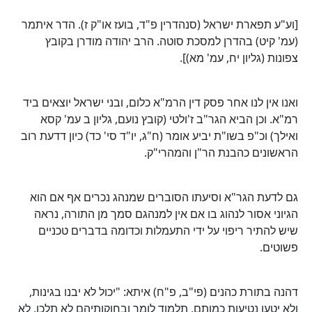
[וע"ע תפארת ישראל (סנהדרין פ"ד, בועז או"ק ז). הדר איתמר
(עמ' קיט) בהדרן למסכת סוטה. הרב יהודה מודרן בקובץ
צפונות (גליון יח, עמ' מא)].
ואנו אין לנו אחר פסק דין הרמ"א כלום, ובני ישראל יוצאים ביד
רמ"א. וכן הביא הגר"ב ז'ולטי (קובץ נועם, גליון ב עמ' קסא
ואילך) וכ"פ בשו"ת יביע אומר (ח"ג, יו"ד סי' כד) כיון דדעת רוב
הראשונים כהבנת הר"ן והמהרי"ק.
גם לדעת הגר"א וסיעתו הסוברים שמנהג נכרים אף אם הוא
הגיוני אסור לנהוג בו אם אין למנהגם סמך מן התורה, נראה
שיש להתיר ריפוי על ידי התעמלות וכדומה בדברים טכניים
פשוטים.
דהנה בתורת כהנים (פי"ב, פ"ח) איתא: "יכול לא יבנו בגינות,
ולא יטעו נטיעות כמותם, תלמוד לומר ובחוקותיהם לא תלכו, לא