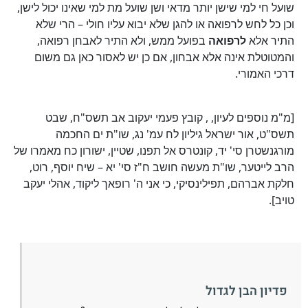
שועל חי למי שישן יותר מדאי ושן שועל מת למי שאינו יכול לישן,
וכן כל לחש לרפואה או להגן שלא יבוא עליו חולי – הרי שלא
התיר אלא
לרפואה
בפועל ממש, ולא התיר לאבחן רפואה,
והמטוטלת אינה אלא אבחון, אם כן יש לאסור כאן גם משום
דרכי האמורי.
[מ"מ נוספים לעיון, , קובץ פעמי יעקוב אב תשס"ח, שבט
תשס"ט, אור ישראל גיליון לח עמ' נג, שו"ת ים החכמה
מורגנשטרן סי' יד, קונטרס אל תפנו, שטיין, ישורון כח מאמרו של
הרב לייטער, שו"ת מעשה חושב ח"ז סי' יא – שיח יוסף, רוט,
חלקת אברהם, תפילינסיקי, כי אני ה' רופאך ליקוד, אהלי יעקב
טויב].
פדיון הבן לגדול