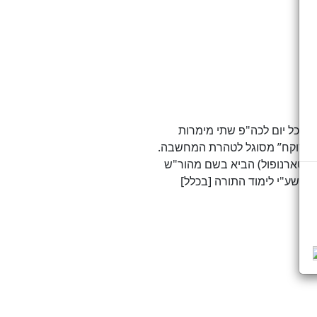
בכל יום לכה"פ שתי מימרות
שה רוקח” מסוגל לטהרת המחשבה.
 (טארנופול) הביא בשם מהור"ש
 שע"י לימוד התורה [בכלל]
.