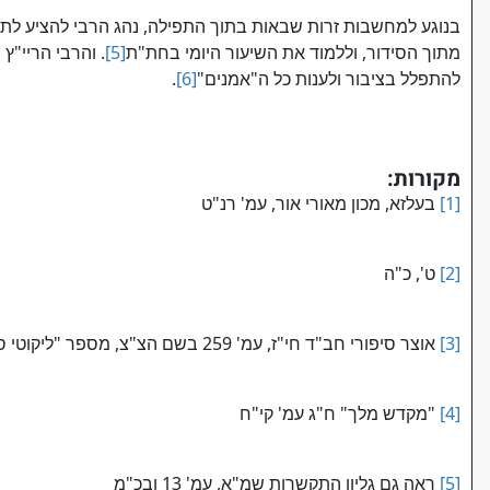
בנוגע למחשבות זרות שבאות בתוך התפילה, נהג הרבי להציע לת
מתוך הסידור, וללמוד את השיעור היומי בחת"ת
[5]
. והרבי הריי"ץ 
להתפלל בציבור ולענות כל ה"אמנים"
[6]
.
מקורות:
[1]
בעלזא, מכון מאורי אור, עמ' רנ"ט
[2]
ט', כ"ה
[3]
אוצר סיפורי חב"ד חי"ז, עמ' 259 בשם הצ"צ, מספר "ליקוטי סיפורים" עמ' קלד – ה
[4]
"מקדש מלך" ח"ג עמ' קי"ח
[5]
ראה גם גליון התקשרות שמ"א, עמ' 13 ובכ"מ