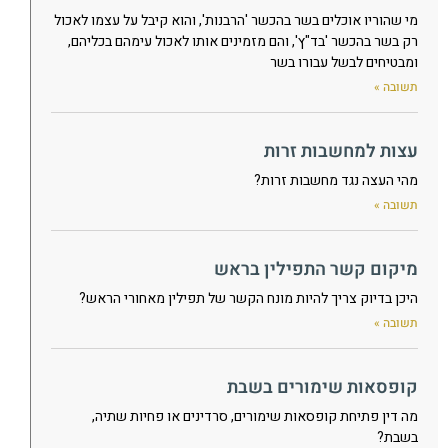
מי שהוריו אוכלים בשר בהכשר 'הרבנות', והוא קיבל על עצמו לאכול
רק בשר בהכשר 'בד"ץ', והם מזמינים אותו לאכול עימהם בכליהם,
ומבטיחים לבשל עבורו בשר
תשובה »
עצות למחשבות זרות
מהי העצה נגד מחשבות זרות?
תשובה »
מיקום קשר התפילין בראש
היכן בדיוק צריך להיות מונח הקשר של תפילין מאחורי הראש?
תשובה »
קופסאות שימורים בשבת
מה דין פתיחת קופסאות שימורים, סרדינים או פחיות שתיה,
בשבת?