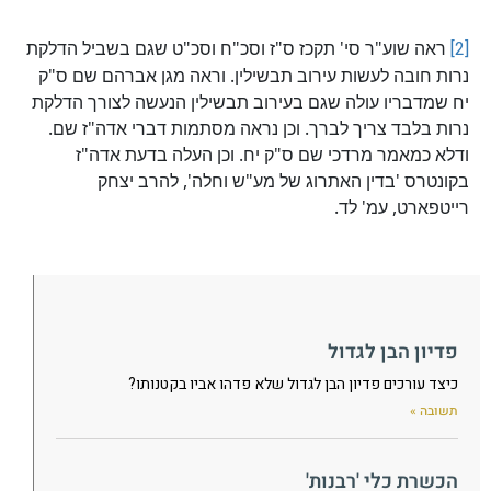
[2]
ראה שוע"ר סי' תקכז ס"ז וסכ"ח וסכ"ט שגם בשביל הדלקת
נרות חובה לעשות עירוב תבשילין. וראה מגן אברהם שם ס"ק
יח שמדבריו עולה שגם בעירוב תבשילין הנעשה לצורך הדלקת
נרות בלבד צריך לברך. וכן נראה מסתמות דברי אדה"ז שם.
ודלא כמאמר מרדכי שם ס"ק יח. וכן העלה בדעת אדה"ז
בקונטרס 'בדין האתרוג של מע"ש וחלה', להרב יצחק
רייטפארט, עמ' לד.
פדיון הבן לגדול
כיצד עורכים פדיון הבן לגדול שלא פדהו אביו בקטנותו?
תשובה »
הכשרת כלי 'רבנות'