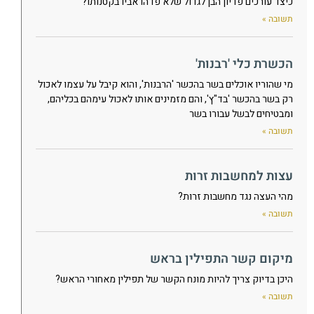
כיצד עורכים פדיון הבן לגדול שלא פדהו אביו בקטנותו?
תשובה »
הכשרת כלי 'רבנות'
מי שהוריו אוכלים בשר בהכשר 'הרבנות', והוא קיבל על עצמו לאכול
רק בשר בהכשר 'בד"ץ', והם מזמינים אותו לאכול עימהם בכליהם,
ומבטיחים לבשל עבורו בשר
תשובה »
עצות למחשבות זרות
מהי העצה נגד מחשבות זרות?
תשובה »
מיקום קשר התפילין בראש
היכן בדיוק צריך להיות מונח הקשר של תפילין מאחורי הראש?
תשובה »