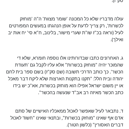
סק"ו).
עולה מדבריו שלא כל המכונה 'שומר מצוות' ה"ה 'מוחזק
לכשרות', רק צריך לדעת על אופן הנהגתו במעשים המפורטים
לעיל (וראה בכ"ז שו"ת שערי מישור, בלינוב, ח"א סי' יח אות יב
ואילך).
ג. האחרונים כתבו שבדורותינו אלו נוספה חומרא, שלא די
שהמוכר יהיה "מוחזק בכשרות" אלא עליו לקבל גם 'תעודת
הכשר'. כך כותב הדרכי תשובה (שם סק"ז) בשם ספר בית לחם
יהודה ובית הלל: "תקנו בתקנות הארצות שלא ליקח דבר מאכל
או יין משום ישראל אפילו הוא מוחזק בכשרות, אא"כ יש בידו
כתב הכשר מאיזה רב אב"ד שנעשה בהכשר".
ד. נתבאר לעיל שאפשר לאכול ממאכליו האישיים של סתם
אדם אף שאינו "מוחזק בכשרות", ובתנאי שאינו "חשוד לאכול
דברים האסורין" (כלשון הטור).