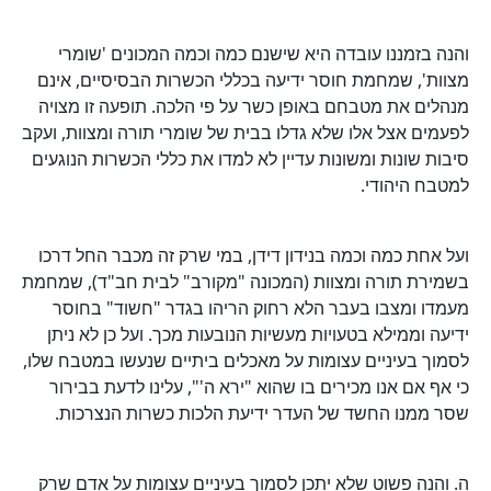
והנה בזמננו עובדה היא שישנם כמה וכמה המכונים 'שומרי
מצוות', שמחמת חוסר ידיעה בכללי הכשרות הבסיסיים, אינם
מנהלים את מטבחם באופן כשר על פי הלכה. תופעה זו מצויה
לפעמים אצל אלו שלא גדלו בבית של שומרי תורה ומצוות, ועקב
סיבות שונות ומשונות עדיין לא למדו את כללי הכשרות הנוגעים
למטבח היהודי.
ועל אחת כמה וכמה בנידון דידן, במי שרק זה מכבר החל דרכו
בשמירת תורה ומצוות (המכונה "מקורב" לבית חב"ד), שמחמת
מעמדו ומצבו בעבר הלא רחוק הריהו בגדר "חשוד" בחוסר
ידיעה וממילא בטעויות מעשיות הנובעות מכך. ועל כן לא ניתן
לסמוך בעיניים עצומות על מאכלים ביתיים שנעשו במטבח שלו,
כי אף אם אנו מכירים בו שהוא "ירא ה'", עלינו לדעת בבירור
שסר ממנו החשד של העדר ידיעת הלכות כשרות הנצרכות.
ה. והנה פשוט שלא יתכן לסמוך בעיניים עצומות על אדם שרק