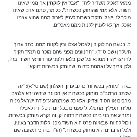
ממאי דאכיל משדיר ליה", "אבל אין
לוקחין
אף ממי שאינו
חשוד, אלא ממי שהוחזק בכשרות". כלומר, סתם אדם שאינו
מוכּר לנו יש לו חזקת כשרות לעניין לאכול ממה שהוא עצמו
אוכל, אך לא לעניין לקנות ממנו מאכלים.
ב. בטעם החילוק בין לאכול אצלו ובין לקנות ממנו, כתב ערוך
השלחן (שם ס"ד): "החנוונים מפני שהם מוכרים תמיד תקיף
להו יצרייהו דממונא וכל שכן בלאו דלפני עור דוודאי חשידי בזה,
ולכן צריך על נאמנות כזה מי שהוחזק בכשרות דווקא".
בגדר 'מוחזק בכשרות' כותב ערוך השלחן (שם סי"א): "זה
שכתב הרמב"ם מוחזק בכשרות אין הכוונה שיהיה ירא אלהים
מרבים או חסיד וצדיק, אלא כל שמתנהג ע"פ דת ישראל מניח
טלית ותפילין ומתפלל ג' פעמים בכל יום ונוטל ידיו לאכילה
ומנהיג את בני ביתו בכשרות דתוה"ק, זה נקרא מוחזק בכשרות.
ויכול להיות שבאיזה פרט הוא חשוד מפני קלות הדבר בעיניו,
ולכל הדברים הוא מוחזק בכשרות" (הו"ד בדרכי תשובה שם