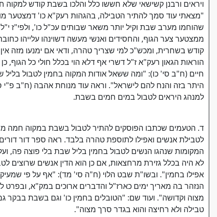
ויראים ורבנן קשישאי שלא חששו כלל והלכו בשבת קודש למקוה חמה"
"מצאתי עוד סמך להתיר הטבילה, בהגהות רעק"א כו' דמצטער מותר
שהוחמו מערב שבת וקיל יותר משאר שבותים עכ"ל כו', ולפי"ז י"
ממצטער צער הגוף, והחסידים ואנשי מעשה דשוינהו עלייהו כחובה
קודש בשחרית, ומכש"כ למי שצריך טהרה, ודאי אם ימנעו מזה אין ל
הוראות הגאון רעק"א ז"ל דשרי אף דלא הוי בכלל חולי כל הגוף, כן
חיים (ח"ב סי' כו): "ומה ששאל אודות המקוה בחמין לטבול בליל שבת 
למנהג היראים לטבול במים חמים בשבת.
ד. הטעמים שכתבו הפוסקים להתיר לטבול בשבת במקוה חמה מוע
לטבילת אנשים ואפילו לתוספת טהרה בלבד. ראה ספר דור דורים (מ
המקומות שנהגו הנשים לטבול בחמין בליל שבת בלי פוצה פה, ועל
לא היה בכלל גזירת מרחצאות, אם כן הוא הדין אנשים שרוצים לטב
אפילו בחמין". ובשו"ת שבט הלוי (ח"ה סי' מד): "אף על פי שמעיק
הנזהר בה מאריך ימים כארז"ל והדברים ארוכים במק"א, ובפרט ל
מצוה וקדושה". ועוד שם: "הטובלים בחמין כו' וגם בשבת בבקר 
טבילה ולא רחיצה והוא בגדר סרך מצוה".