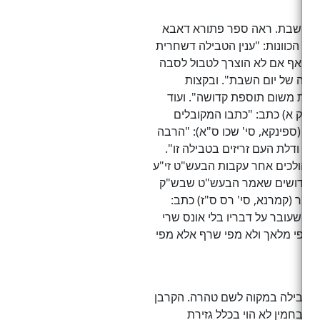
יום השבת. ראה ספר פתורא דאבא
שער הכוונות: "ענין הטבילה דשחרית
 אבל אף אם לא הוצרך לטבול לסבה
יונה של יום השבת". ובקצות
חרית משום תוספת קדושה". ועוד
 ס"ק א) כתב: "כתבו המקובלים
ם (ספינקא, סי' שכו ס"א): "הרבה
ון ודלת העם זריזים בטבילה זו".
ם ההולכים אחר עקבות הבעש"ט זי"ע
ים הקדושים שאמר הבעש"ט שבש"ק
הור (קמרנא, סי' רס ס"ז) כתב:
מי שעובר על דבריו בלי אונס שרי
לא מפי מלאך ולא מפי שרף אלא מפי
ל טבילה במקוה לשם טהרה. הקרבן
ה בחמין לא הוי בכלל גזירת