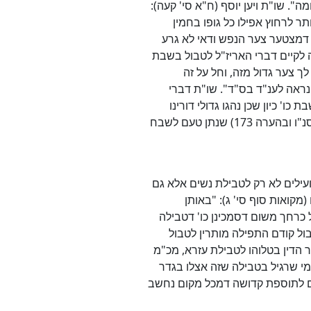
. שו"ת ויען יוסף (ח"א סי' קעה):
 לרחוץ אפילו כל גופו בחמין
ל דמצטער צער הנפש ודאי לא גרע
 לקיים דברי האריז"ל לטבול בשבת
ך צער גדול מזה, וחל על זה
 נראה לענ"ד בס"ד". שו"ת דברי
כו' כיון שכן נהגו גדולי דורינו
היתר בזה והנח להם לישראל". וראה עוד מנוחת אהבה (ח"ב פ"י סנ"ו ובהערה 173) שנתן טעם לשבח
ילים לא רק לטבילת נשים אלא גם
קואות סוף סי' ג): "באותן
 כרחך משום דסמכינן כו' דטבילה
ול קודם התפילה מותרין לטבול
ר הדין בטלוהו לטבילת עזרא, מכ"מ
מי שרגיל בטבילה שזה אצלו בגדר
גם לתוספת קדושה דמכל מקום נחשב