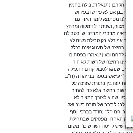
רצון הקרבן נתנאל דטבילה בחמין
ה דרבנן אם לא פירשו בפירוש
אל לנו מסתמא לומר דגזרו גם
ום מצוה, ושנית י"ל דמקוה ומרחץ
הביא ראיה מדברי המרדכי ש"בטבילת
אומר אני דלא רק טבילת נשים לא
ינה רחיצה של תענוג אינה בכלל
בוא להחם וכעין שאמרו בפסחים
כל שאינו רחיצה של רשות לא היה
אנשים שנהגו לטבול קודם התפילה
המהר"י עייאש בספר בני יהודה (ח"ב
נקות גופו בין בתורת שפיכה על
נה משום רחיצה אלא כדי להתיר
לה כיון שהיא לצורך המצוה לא
הם לבטל דבר של תורה בשב ואל
יארו הם ז"ל" (הו"ד בברכי יוסף
ב בפסק האחרון מפסקים שבתחילת
ין שיש לו יסוד ושורש כו', משום