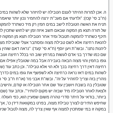
ה. אכן למרות ההיתר לעצם הטבילה יש להיזהר שלא לשהות במי
(ח"ב סי' קכז): "ולדעתי אם מעכ"ת ירצה להחמיר נכון יותר שיא
תניח את האשה הטובלת לישב במים חמין רק מיד כשתרד להמקוה
של תורה תצא מן המקוה שבאם תשב איזה זמן יש לחוש שתכוין ל
תיכף כשתרד להמקוה תטבול ומיד אחר הטבילה תצא מן המקוה לחו
להנאת רחיצה אלא לשם טבילת מצוה ומסתבר אצלי שטבילת מצוה 
ליהנות נתנו". ובשו"ת ויען יוסף (ח"א סי' קעד): "נראה דאם שוה
שם כמו שדרך בני אדם לעשות במרחץ שוב הוי בכלל רחיצה ועוברי
גופו בחמין והוי מצוה הבאה בעבירה אבל במה שטובלין אפילו אם 
רחיצה דאין דרך רחיצה בכך ולא הוי אלא טבילה". וכן כתב עוד (שם
לשהות במים דאז נראה כרחיצה ולא לשפשף את גופו במים כדרך רח
נזהרין בזה וצריך להזהיר על זה". ובשו"ת אבני נזר (או"ח ח"ב סי
שטובלין בה בשבת ויושבין עוד שם אחר הטבילה או קודם, והישיבה
ולצאת לאחר הטבילה מיד שבזה יש מקום להתיר". וכתב עוד (שם 
ביותר, בודאי על היתר סדרי טהרה משום שמעיין הוא, כפי העולה ב
שחיפש התירים לצורך טבילת מצוה, בפרט במקוואות דידן כו', אך
במקוה זו במי שמתכוין למצוה אף שאין צריך לה, מצוה לטבול ש