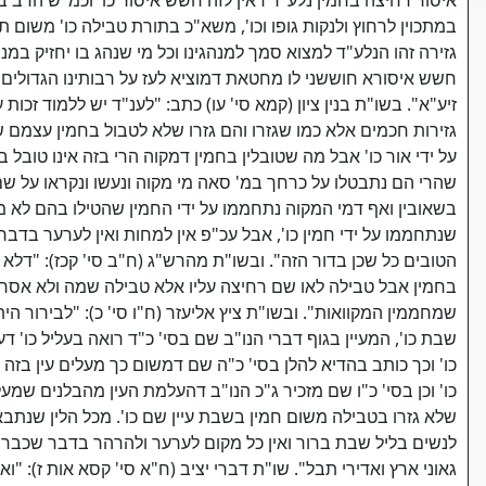
איסור רחיצה בחמין נלע"ד דאין לזה חשש איסור כו' וכמ"ש הרב בנ
במתכוין לרחוץ ולנקות גופו וכו', משא"כ בתורת טבילה כו' משום
גזירה זהו הנלע"ד למצוא סמך למנהגינו וכל מי שנהג בו יחזיק במנ
חשש איסורא חוששני לו מחטאת דמוציא לעז על רבותינו הגדולי
זיע"א". בשו"ת בנין ציון (קמא סי' עו) כתב: "לענ"ד יש ללמוד זכות
גזירות חכמים אלא כמו שגזרו והם גזרו שלא לטבול בחמין עצמם
על ידי אור כו' אבל מה שטובלין בחמין דמקוה הרי בזה אינו טובל 
שהרי הם נתבטלו על כרחך במ' סאה מי מקוה ונעשו ונקראו על שם
בשאובין ואף דמי המקוה נתחממו על ידי החמין שהטילו בהם לא מצ
שנתחממו על ידי חמין כו', אבל עכ"פ אין למחות ואין לערער בדב
הטובים כל שכן בדור הזה". ובשו"ת מהרש"ג (ח"ב סי' קכז): "דל
בחמין אבל טבילה לאו שם רחיצה עליו אלא טבילה שמה ולא אסרו כו'
שמחממין המקוואות". ובשו"ת ציץ אליעזר (ח"ו סי' כ): "לבירור ה
שבת כו', המעיין בגוף דברי הנו"ב שם בסי' כ"ד רואה בעליל כו' 
כו' וכך כותב בהדיא להלן בסי' כ"ה שם דמשום כך מעלים עין בזה 
כו' וכן בסי' כ"ו שם מזכיר ג"כ הנו"ב דהעלמת העין מהבלנים שמ
שלא גזרו בטבילה משום חמין בשבת עיין שם כו'. מכל הלין שנתב
לנשים בליל שבת ברור ואין כל מקום לערער ולהרהר בדבר שכבר נ
גאוני ארץ ואדירי תבל". שו"ת דברי יציב (ח"א סי' קסא אות ז): "וא