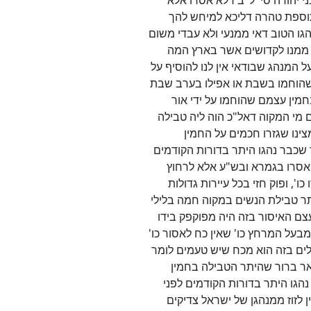
י יהודה סי' ל"ב דלא אסרו אלא
 תוספת טהרה דליכא למיחש להך
הגו הטוב דאי ממנעי ולא עבדי משום
ם ממנו לקדושים אשר בארץ המה
 על המנהג שבודאי אין לנו להוסיף על
 שהוחמו בשבת או אפילו בערב שבת
בחמין עצמם שהוחמו על ידי אור
 מי המקוה דאל"כ הוה ליה טבילה
ינו שגזרו חכמים על החמין
ר שכבר נהגו היתר בדורות הקודמים
א אסרו בגמרא ובש"ע אלא לרחוץ
, ופוק חזי בכל עיירות גדולות
יתר טבילת הנשים במקוה חמה בלילי
דעצם האיסור בזה היה מפוקפק בידו
מבעל המרחץ כו' שאין כח לאסור כו'
עלים בזה הוא מכח שיש טעמים לומר
אר ברור שהיתר הטבילה בחמין
הגו היתר בדורות הקודמים לפני
ין לזוז ממנהגן של ישראל צדיקים