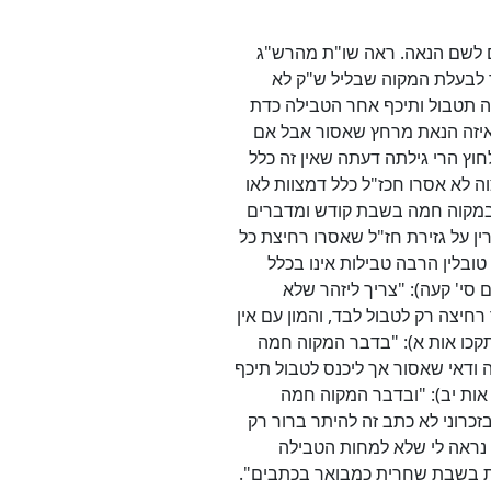
ם לשם הנאה. ראה שו"ת מהרש"ג
מר לבעלת המקוה שבליל ש"ק לא
 תטבול ותיכף אחר הטבילה כדת
איזה הנאת מרחץ שאסור אבל אם
ץ הרי גילתה דעתה שאין זה כלל
לא אסרו חכז"ל כלל דמצוות לאו
ין במקוה חמה בשבת קודש ומדברים
ן על גזירת חז"ל שאסרו רחיצת כל
טובלין הרבה טבילות אינו בכלל
 סי' קעה): "צריך ליזהר שלא
יצה רק לטבול לבד, והמון עם אין
' תקכו אות א): "בדבר המקוה חמה
 ודאי שאסור אך ליכנס לטבול תיכף
אות יב): "ובדבר המקוה חמה
זכרוני לא כתב זה להיתר ברור רק
 נראה לי שלא למחות הטבילה
נית בשבת שחרית כמבואר בכתבים".