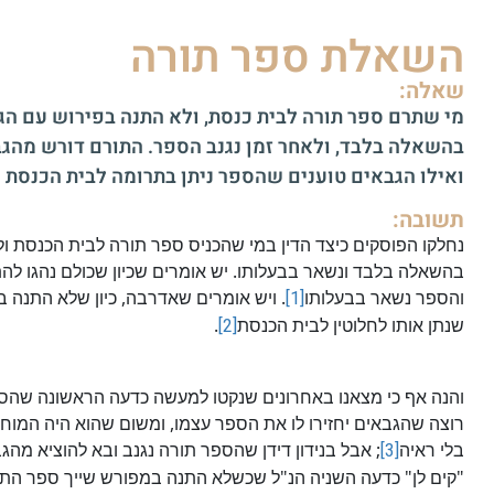
השאלת ספר תורה
שאלה:
מי שתרם ספר תורה לבית כנסת, ולא התנה בפירוש עם הג
בהשאלה בלבד, ולאחר זמן נגנב הספר. התורם דורש מהגב
ואילו הגבאים טוענים שהספר ניתן בתרומה לבית הכנסת וא
תשובה:
נחלקו הפוסקים כיצד הדין במי שהכניס ספר תורה לבית הכנסת 
בהשאלה בלבד ונשאר בבעלותו. יש אומרים שכיון שכולם נהגו להת
והספר נשאר בבעלותו
[1]
. ויש אומרים שאדרבה, כיון שלא התנה
שנתן אותו לחלוטין לבית הכנסת
[2]
.
והנה אף כי מצאנו באחרונים שנקטו למעשה כדעה הראשונה שהספר
רוצה שהגבאים יחזירו לו את הספר עצמו, ומשום שהוא היה המוחז
בלי ראיה
[3]
; אבל בנידון דידן שהספר תורה נגנב ובא להוציא מה
"קים לן" כדעה השניה הנ"ל שכשלא התנה במפורש שייך ספר התו