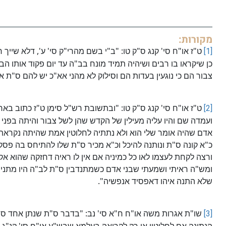
מקורות:
[1]
ט"ז או"ח סי' קנג ס"ק טו: "ב"י בשם מהרי"ק סי' ע', דלא שי
כן שיקראו בו רבים ושיהיה תמיד מונח בב"ה עד יום פקוד אותו הב
צבור הם כי נוגעין בעדות הם וסילוק לא מהני אא"כ יש להם ס"ת 
[2]
ט"ז או"ח סי' קנג ס"ק טו: "ובתשובת רש"ל סימן ט"ז כתוב בא
ועמדה שם והיו עליה מעילין של הקדש שהן לשל צבור והיתה בפני
אדם שהיה אומר שלי הוא ולא נתתיה לחלוטין אמת שהיתה נקראת 
כ"א קונה ס"ת ונותנה להיכל וכ"א מכיר ס"ת שלו להתיחס בה פסק
ורצה לקחת לעצמו לאו כל כמיניה אם אין לו ראיה דחזקה שהוא אקד
ומש"ה ראיתי ושמעתי שבני אדם כשמתנדבין ס"ת לב"ה היו מתנין 
שלא התנה איהו דאפסיד אנפשיה".
[3]
שו"ת אגרות משה או"ח ח"א סי' נב: "בדבר ס"ת שנתן אחד סת