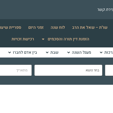
צירת קשר
שו"ת – שאל את הרב
לוח שנה
זמני היום
ספריית שיעו
הזמנת דין תורה והסכמים
רכישת זכויות
רכות
מעגל השנה
שבת
בין אדם לחברו