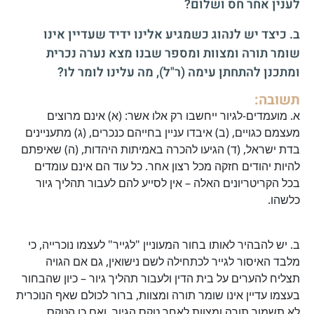
לענין אחר חס ושלום?
ב. כיצד יש לנהוג כשמגיע אלינו ידיד שעדיין אינו
שומר תורה ומצוות ומספר שבנו מצא נערה נכרית
ומתכנן להתחתן עימה (ר"ל), מה עלינו לומר לו?
תשובה:
א. מועמדים-לגיור ייחשבו רק אלו אשר: (א) אינם מרוצים
מעצמם כגויים, (ב) איבדו עניין בחייהם כנכרים, (ג) מתעניינים
בדת ישראל, (ד) הגיעו להכרה באמיתות היהדות, (ה) שאיפתם
להיות יהודים חזקה מכל רצון אחר. כל עוד הם אינם עומדים
בכל הקריטריונים האלה – אין לסייע להם לעבור תהליך גיור
כלשהו.
ב. יש להבהיר לאותו בחור המעוניין "לגייר" לעצמו נוכרייה, כי
מלבד האיסור לגייר לכתחילה לשם נישואין, גם אם הגויה
תצליח להערים על בית הדין ולעבור תהליך גיור – כיון שהבחור
בעצמו עדיין אינו שומר תורה ומצוות, ברור לכולם שאף הנוכרית
לא תשמור תורה ומצוות לאחר טקס הגיור, ואם כן הטקס