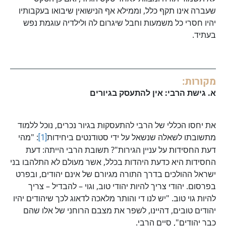
שעברה אינו תקף כלל, וממילא אף הנישואין שיבואו בעקבותיו
יהיו חסרי כל משמעות וחבל שיגרום לה ולילדיה עוגמת נפש
בעתיד.
מקורות:
א. גישת הרבי: אין להתעסק בגיורים
את יחסו הכללי של הרבי להתעסקות בגיור נכרים, נוכל ללמוד
מתשובתו לשאלה שנשאל על ידי סטודנטים ביחידות
[1]
: "מהי
דעת החסידות על עניין הגירות"? תשובת הרבי הייתה: דעת
החסידות היא כדעת היהדות בכלל, אשר מעולם לא התלהבו בני
ישראל ההולכים בדרך התורה מגיורם של אינם יהודים, ובפרט
בפרסום. יהודי צריך להיות יהודי טוב, וגוי – להבדיל – צריך
להיות גוי טוב. "יש לנו די והותר מלאכה לדאוג לכך שיהודים יהיו
יהודים טובים, דהיינו, לשפר את מצבם הרוחני של אלו שהם
כבר יהודים", סיים הרבי.