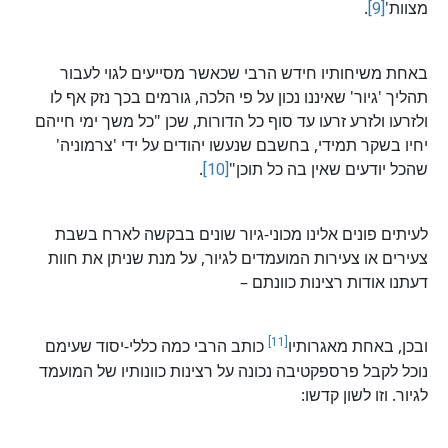
מצוות'
[9]
.
באחת משיחותיו חידש הרבי שכאשר מסייעים לגוי לעבור
תהליך 'גיור' שאיננו נכון על פי הלכה, גורמים בכך נזק אף לו
ולזרעו ולזרע זרעו עד סוף כל הדורות, שכן "כל משך ימי חייהם
יחיו בשקר תמידי, בחשבם שנעשו יהודים על ידי 'צרמוניה'
שהכל יודעים שאין בה כל תוכן"
[10]
.
לעיתים פונים אלינו מכוני-גיור שונים בבקשה לארח בשבת
צעירים או צעירות המועמדים לגיור, על מנת שניתן את חוות
דעתנו אודות רצינות כוונתם –
[11]
ובכן, באחת מאגרותיו
כותב הרבי כמה כללי-יסוד שעימם
נוכל לקבל פרספקטיבה נכונה על רצינות כוונותיו של המועמד
לגיור. וזו לשון קדשו: