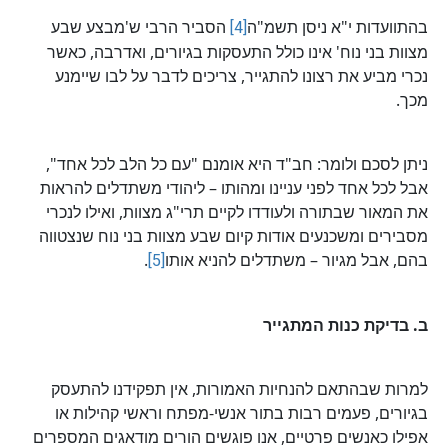
בהתוועדות י"א ניסן תשמ"ה
[4]
הסביר הרבי ש'מבצע שבע
מצוות בני נוח' אינו כולל התעסקות בגיורים, ואדרבה, כאשר
נכרי מביע את רצונו להתגייר, צריכים לדבר על לבו שיימנע
מכך.
ניתן לסכם ולומר: חב"ד היא אומנם "עם כל הלב לכל אחד",
אבל לכל אחד לפני עניינו ומהותו – ליהודי משתדלים להראות
את המאור שבתורה ולעודדו לקיים תרי"ג מצוות, ואילו לנכרי
מסבירים ומשכנעים אודות קיום שבע מצוות בני נוח שנצטווה
בהם, אבל מגיור – משתדלים להניא אותו
[5]
.
ב. בדיקת כנות המתגייר
למרות שבהתאם להנחיות האמורות, אין תפקידנו להתעסק
בגיורים, פעמים רבות בתור אנשי-מפתח וראשי קהילות או
אפילו כאנשים פרטיים, אנו פוגשים הורים מודאגים המספרים