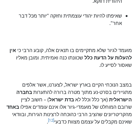
היהודית דווקא.
שאיפתו להיות יהודי עוצמתית וחזקה "יותר מכל דבר
אחר".
מועמד לגיור שלא מתקיימים בו תנאים אלה, קובע הרבי כי
אין
להעלות על הדעת כלל
שכוונתו כנה ואמיתית. ומובן מאליו
שאסור לסייע לו.
במצב הנוכחי הקיים בארץ ישראל, לצערנו, אשר אלפים
מתגיירים בסרט-נע מתוך מטרה ברורה להתערות
בחברה
הישראלית
(אך כלל וכלל לא
בדת ישראל
) – חשוב לציין
שרובם המוחלט של מועמדי-גיור אלו אינם עומדים אפילו
באחד
מהקריטריונים שהציב הרבי כהוכחה לרצינות הגירות, ובוודאי
[12]
שאינם מקבלים על עצמם מצוות כדבעי
.