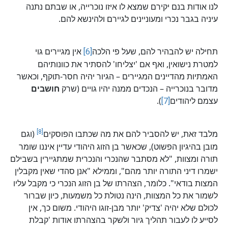
לנו אודות בנם יקירם שמצא לו איזו נוכרייה, או שבתם נתנה
עיניה בגבר נכרי ומעוניינים לגיירם ולהינשא להם.
תחילה יש להבהיר להם, שעל פי הלכה
[6]
אין מגיירים גוי
למטרת נישואין, ואף אם 'יצליחו' להסתיר את כוונותיהם
האמתיות מהדיינים המגיירים – הגיור יהיה חסר-תוקף, וכאשר
מדובר בנוכרייה – הנכדים ממנה יהיו גויים (שרק
חושבים
עצמם ליהודים
[7]
).
[8]
מלבד זאת, יש להסביר להם את מה שכתבו הפוסקים
(וגם
מובן בהיגיון הפשוט), שכאשר בן הזוג היהודי עדיין איננו שומר
תורה ומצוות, "לא מסתבר שהנכרי והנכרית שמתגיירין בשבילם
ישמרו דיני התורה יותר מהם", וממילא "אנן סהדי שאין מקבלין
המצות בודאי". כלומר, הצהרתו של בן הזוג הנכרי כי מקבל עליו
לשמור את כל המצוות, הינה נטולת כל משמעות, כיון שברור
לכולם שלא יהיה 'צדיק' יותר מבן-זוגו היהודי. משום כך, אין
לסייע לו לעבור תהליך גיור ולשקר בהצהרתו אודות 'קבלת