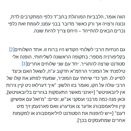
הווה אומר, הלבביות המורגלת בחב"ד כלפי המתקרבים לדת,
נכונה ורצויה אך ורק כאשר מדובר בבני עמנו; לעומת זאת כלפי
נכרים הבאים להתייהד – היחס צריך להיות שונה.
גם הנחיות הרבי לשלוחי הקודש היו ברוח זו. אחד השלוחים
[2]
בקליפורניה מספר: בתקופה הראשונה לשליחותי, הופנה אלי
סטודנט שרצה להתגייר. יחד עם שני שלוחים אחרים
[3]
טילפנתי אל המזכיר הרחמ"א חדקוב ע"ה, לשאול האם וכיצד
לסייע לו. תוך כדי שיחתי עם המזכיר, שמעתי לפתע את קולו של
הרבי עולה על הקו, ואומר בזו הלשון: "איך דערלאז ניט קיין גירות
אין ליובאוויטש" [=אינני מאשר התעסקות בגיורים בליובאוויטש],
וכאן מנה כמה מרבני ועסקני אנ"ש, וסיים: "מ'זאל עם אפשיקן
קיין וויליאמסבורג אדער צו אנדערע וואס פארנעמן זיך מיט
דעם" [=יש להפנות את הסטודנט לויליאמסבורג או למקומות
אחרים שמתעסקים בכך].