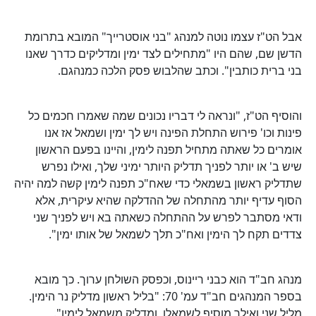
אבל הט"ז עצמו נוטה למנהג "בני אוסטרייך" המובא בתרומת
הדשן שם, שהם היו "מתחילים לצד ימין ומדליקים כדרך שאנו
בני ברית כותבין". וכתב שהלבוש פסק הלכה כמנהגם.
והוסיף הט"ז, "ונראה לי דבריו נכונים שמה שאמרו חכמים כל
פינות וכו' פירוש התחלת הפינה ויש לך ימין ושמאל אז אנו
אומרים כל שאתה מתחיל תפנה לימין, והיינו בפעם הראשון
שיש ב' או יותר לפניך תדליק היותר ימיני שלך, ואילו נפרש
שתדליק ראשון בשמאלי כדי שאח"כ תפנה לימין קשה למה יהיה
הסוף עדיף יותר מהתחלה של ההדלקה שהיא עיקרית, אלא
ודאי מסתבר לפרש על ההתחלה כשאתה בא ויש לפניך שני
צדדים תקח לך הימין ואח"כ תלך לשמאל של אותו ימין".
מנהג חב"ד הוא כבני ריינוס, וכפסק השולחן ערוך. כך מובא
בספר המנהגים חב"ד עמ' 70: "בליל ראשון מדליק נר הימין.
מליל שני ואילך מוסיף לשמאלו, ומדליק משמאל לימין".