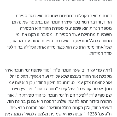
דהנה מבואר בקבלה ובחסידות שחנוכה הוא כנגד ספירת
ההוד, והדבר רמוז בכך שימי החנוכה הם במספר שמונה וכן
מספר הנרות הוא שמונה, כי ספירת ההוד היא הספירה
השמינית מתחילת עשר הספירות. ומסיבה זו תקנו את ימי
החנוכה להלל והודאה, כי הוא כנגד ספירת ההוד. עוד מבואר,
שכל אחד מימי החנוכה הוא כנגד מידה אחת הכלולה בהוד לפי
סדר המידות.
[ראה פרי עץ חיים שער חנוכה פ"ד: "סוד שמונת ימי חנוכה איהי
מקבלת אור ההוד בעצמו שלא על ידי זעיר אנפין". תהלים יהל
אור להצמח צדק עמ' יט: "וחנוכה תיקון ההוד" (וכן הוא שם עמ'
תנו). אגרות קודש ח"י עמ' קצד: "חנוכה בהוד". פרי עץ חיים
שם סוף פ"ד: "לפיכך הם ח' ימי חנוכה, כי הוד ספירת ח'". אור
התורה סידור התפילה עמ' שלח: "חנוכה הוא גם כן בחינת הוד,
דאיהי בהוד, ולכן תקנום בהלל והודאה". אור התורה בראשית
ח"ג עמ' 1238: "הבינה שהיא שמינית מלמטה למעלה ממנה אין