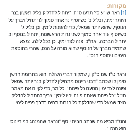
מקורות:
[1]
ראה שו"ע סי' תרעו ס"ה: "יתחיל להדליק בליל ראשון בנר
היותר ימיני, ובליל ב' כשיוסיף נר אחד סמוך לו יתחיל ויברך על
הנוסף, שהוא יותר שמאלי, כדי להפנות לימין. וכן בליל ג'
כשיוסיף עוד אחר סמוך לשני נרות הראשונות, יתחיל בנוסף ובו
יתחיל הברכה, ואח"כ יפנה לצד ימין, וכן בכל לילה. נמצא
שתמיד מברך על הנוסף שהוא מורה על הנס, שהרי בתוספת
הימים ניתוסף הנס".
וראה ט"ז שם ס"ק ו, שמקור דברי השולחן הוא בתרומת הדשן
סימן קו שכתב "דבני ריינוס מתחילין להדליק בנר יותר שמאל
ופונה לצד ימין מטעם כל פינות". כלומר, כדי לקיים את מאמר
חז"ל "כל פינות שאתה פונה יהיו לימין" צריך להתחיל להדליק
מצד שמאל כדי שהדלקת כל הנרות תהיה בדרך פנייה לימין.
והט"ז מביא מה שכתב הבית יוסף "ונראה שהמנהג בני ריינוס
הוא הנכון".