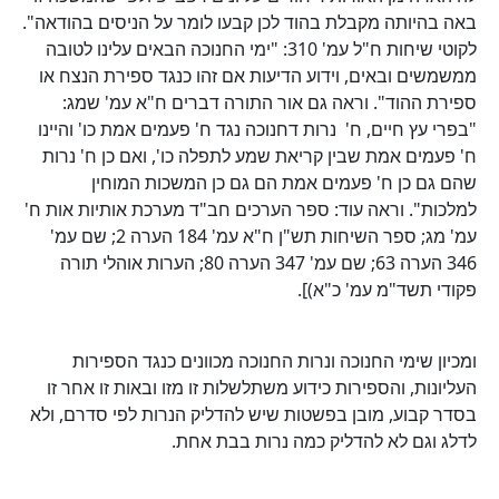
באה בהיותה מקבלת בהוד לכן קבעו לומר על הניסים בהודאה".
לקוטי שיחות ח"ל עמ' 310: "ימי החנוכה הבאים עלינו לטובה
ממשמשים ובאים, וידוע הדיעות אם זהו כנגד ספירת הנצח או
ספירת ההוד". וראה גם אור התורה דברים ח"א עמ' שמג:
"בפרי עץ חיים, ח' נרות דחנוכה נגד ח' פעמים אמת כו' והיינו
ח' פעמים אמת שבין קריאת שמע לתפלה כו', ואם כן ח' נרות
שהם גם כן ח' פעמים אמת הם גם כן המשכות המוחין
למלכות". וראה עוד: ספר הערכים חב"ד מערכת אותיות אות ח'
עמ' מג; ספר השיחות תש"ן ח"א עמ' 184 הערה 2; שם עמ'
346 הערה 63; שם עמ' 347 הערה 80; הערות אוהלי תורה
פקודי תשד"מ עמ' כ"א)].
ומכיון שימי החנוכה ונרות החנוכה מכוונים כנגד הספירות
העליונות, והספירות כידוע משתלשלות זו מזו ובאות זו אחר זו
בסדר קבוע, מובן בפשטות שיש להדליק הנרות לפי סדרם, ולא
לדלג וגם לא להדליק כמה נרות בבת אחת.