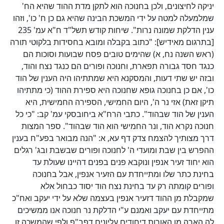
יניקה לחיצונים, ולכן בחנוכה הוא לתקן מדת ההוד שהיא הח'
שמלמעלה למטה על ידי המשכת הבינה שהיא גם כן ח' כו', וזהו
ענין הדלקת שמונה נרות". שיחות קודש תשל"ד ח"א עמ' 235
[בתרגום מאידיש]: "כתוב בקבלה ומובא בחסידות בלקוטי תורה
(ראש השנה נח, א) שהימים טובים פסח שבועות וסוכות הם
כנגד חסד גבורה תפארת, וחנוכה ופורים הם כנגד נצח והוד,
ובזה יש שתי דעות, והמסקנא היא שמתתיהו היה הענין של הוד
כו', אם כן בחנוכה גופא שחנוכה היא ספירת ההוד (כי מתתיהו
תיקן זאת) אזי נר ה', היום החמישי, הספירה החמישית, היא
הענין של הוד שבהוד". כתבי הרח"א ביחובסקי עמ' קב: "כי כל
חנוכה נקרא הוד, ונר החמישי הוא הוד שבהוד". ספר המצות
דרך מצותיך להצמח צדק דף עא, א: "הנה מבואר בפע"ח בענין
ההפרש בין שבת ומועדי ה' לחנוכה ופורים שבשבת ובג' רגלים
הוא יחוד זעיר אנפין ונוקבא פנים בפנים דהיינו שעולת עד
בחינת כתר שלו ומתייחדת עם הזעיר אנפין, אבל בחנוכה
ופורים קומתה רק עד בחינת נצח הוד יסוד כבחול אלא
שמקבלת מן ההוד דזעיר אנפין בעצמה שלא על ידי יעקב ואח"כ
מתייחדת עם יעקב ואמנם ע"י הדלקת נר חנוכה אנו ממשיכים
לה הארה מן האורות דיחודים עליונים דפב"פ ולפי שהמשכה זו