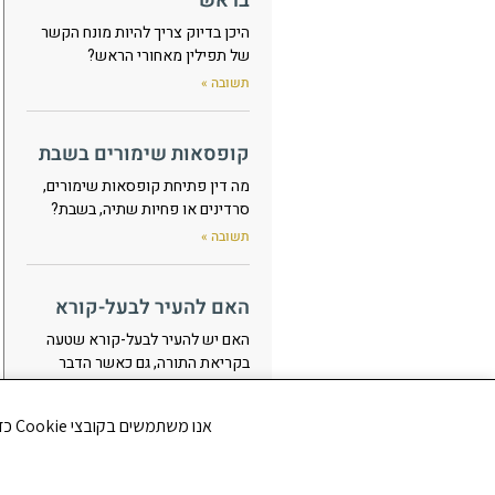
בראש
היכן בדיוק צריך להיות מונח הקשר
של תפילין מאחורי הראש?
תשובה »
קופסאות שימורים בשבת
מה דין פתיחת קופסאות שימורים,
סרדינים או פחיות שתיה, בשבת?
תשובה »
האם להעיר לבעל-קורא
האם יש להעיר לבעל-קורא שטעה
בקריאת התורה, גם כאשר הדבר
מלבין את פניו, או שצריך להימנע
מלהעיר בכדי שלא ייעלב?
אנו משתמשים בקובצי Cookie כדי לשפר את חווית הגלישה שלך ולנתח את תנועת הגולשים באתר. האם את/ה מסכים/ה לשימוש בקובצי Cookie?
תשובה »