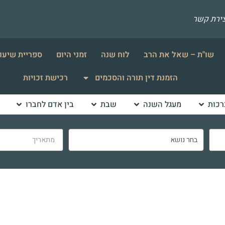
צירת קשר
שו"ת – שאל את הרב
לוח שנה
זמני היום
ספריית שיעו
הזמנת דין תורה והסכמים
רכישת זכויות
רכות
מעגל השנה
שבת
בין אדם לחברו