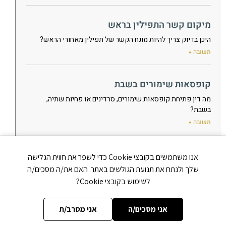
מיקום קשר התפילין בראש
היכן בדיוק צריך להיות מונח הקשר של תפילין מאחורי הראש?
תשובה »
קופסאות שימורים בשבת
מה דין פתיחת קופסאות שימורים, סרדינים או פחיות שתיה,
בשבת?
תשובה »
האם להעיר לבעל-קורא
אנו משתמשים בקובצי Cookie כדי לשפר את חווית הגלישה
האם יש להעיר לבעל-קורא שטעה בקריאת התורה, גם כאשר הדבר
שלך ולנתח את תנועת הגולשים באתר. האם את/ה מסכים/ה
מלבין את פניו, או שצריך להימנע מלהעיר בכדי שלא ייעלב?
לשימוש בקובצי Cookie?
תשובה »
אני מסכים/ה
אני מסרב/ת