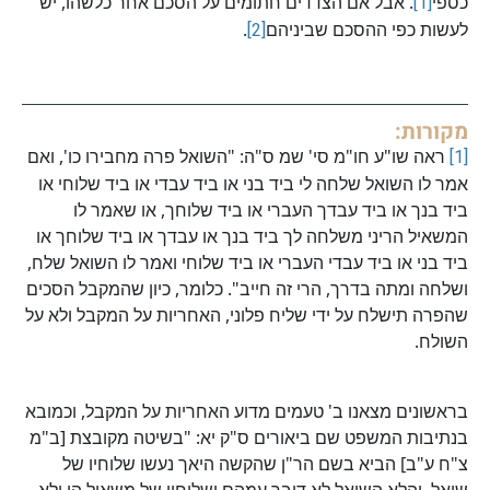
כספי
[1]
. אבל אם הצדדים חתומים על הסכם אחר כלשהו, יש
לעשות כפי ההסכם שביניהם
[2]
.
מקורות:
[1]
ראה שו"ע חו"מ סי' שמ ס"ה: "השואל פרה מחבירו כו', ואם
אמר לו השואל שלחה לי ביד בני או ביד עבדי או ביד שלוחי או
ביד בנך או ביד עבדך העברי או ביד שלוחך, או שאמר לו
המשאיל הריני משלחה לך ביד בנך או עבדך או ביד שלוחך או
ביד בני או ביד עבדי העברי או ביד שלוחי ואמר לו השואל שלח,
ושלחה ומתה בדרך, הרי זה חייב". כלומר, כיון שהמקבל הסכים
שהפרה תישלח על ידי שליח פלוני, האחריות על המקבל ולא על
השולח.
בראשונים מצאנו ב' טעמים מדוע האחריות על המקבל, וכמובא
בנתיבות המשפט שם ביאורים ס"ק יא: "בשיטה מקובצת [ב"מ
צ"ח ע"ב] הביא בשם הר"ן שהקשה היאך נעשו שלוחיו של
שואל, והלא השואל לא דיבר עמהם ושלוחיו של משאיל הן ולא