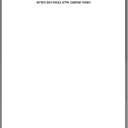
נשמח שתשובו אלינו בצאת הום הקדוש
קדיש ונר נשמה אחד לשני הורים
אבל על שני הוריו, או מי שיום השנה של שני הוריו חל באותו תאריך,
האם
להמשך לחצו כאן >>