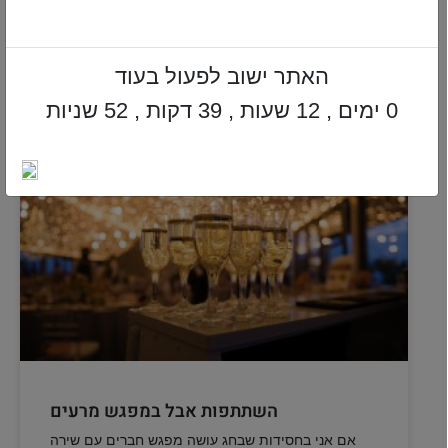
ניתוח גופת מת לצורך לימוד רפואה
אני לומד רפואה בחו"ל (מה שקוראים בארץ "רופא
משפחה"), ובשלב מסויים אנו צריכים לנתח גופה לשם
האתר ישוב לפעול בעוד
למידה. האם הדבר מותר?
תשובה »
0 ימים , 12 שעות , 39 דקות , 50 שניות
השתתפות אבל במפגש מרעים
אם אני בחסידות שבחג עושה מפגש חברים עם שירה