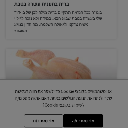
ברית בתענית עשרה בטבת
בעז"ה ככל הנראה תתקיים ברית מילה לבן של בן-דוד
שלי בעשרה בטבת שבוע הבא, במידה ולא נזכה לגילוי
משיח צדקנו ולגאולה השלמה, מה הדין בנוגע
תשובה »
אנו משתמשים בקובצי Cookie כדי לשפר את חווית הגלישה
שלך ולנתח את תנועת הגולשים באתר. האם את/ה מסכים/ה
לשימוש בקובצי Cookie?
שחיטת ליובאוויטש וחלק בית יוסף
אני מסכים/ה
אני מסרב/ת
מה הפירוש שחיטת ליובאוויטש מבחינה הלכתית (חוץ