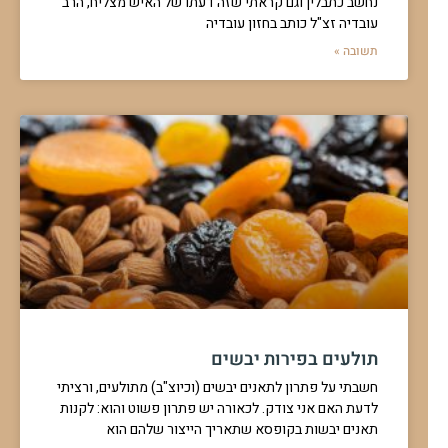
נחשב כתבלין וגם קראתי שזה דעתו של האיש מצליח, הרב
עובדיה זצ"ל כותב בחזון עובדיה
תשובה »
תולעים בפירות יבשים
חשבתי על פתרון לתאנים יבשים (וכיוצ"ב) מתולעים, ורציתי
לדעת האם אני צודק. לכאורה יש פתרון פשוט והוא: לקנות
תאנים יבשות בקופסא שתאריך הייצור שלהם הוא