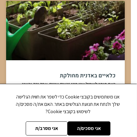
כלאיים באדנית מחולקת
האם מותר לשתול שני מיני זרעים שונים, אחד ירק והשני
תבלין [קמומיל] בעציץ מחולק? [אדניות שמצויות כיום –
אנו משתמשים בקובצי Cookie כדי לשפר את חווית הגלישה
שזה כלי אחד מחולק לשניים שמרכיבים אותו
שלך ולנתח את תנועת הגולשים באתר. האם את/ה מסכים/ה
תשובה »
לשימוש בקובצי Cookie?
אני מסכים/ה
אני מסרב/ת