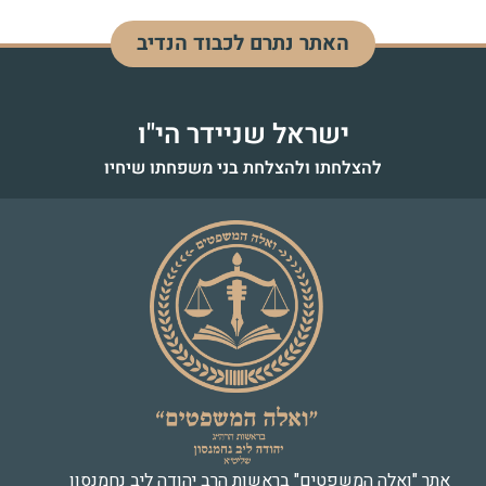
האתר נתרם לכבוד הנדיב
דוד בן מנחם
לעילוי נשמה - כ"ז אדר התשפ"ד
ישראל שניידר הי"ו
להצלחתו ולהצלחת בני משפחתו שיחיו
אתר "ואלה המשפטים" בראשות הרב יהודה ליב נחמנסון