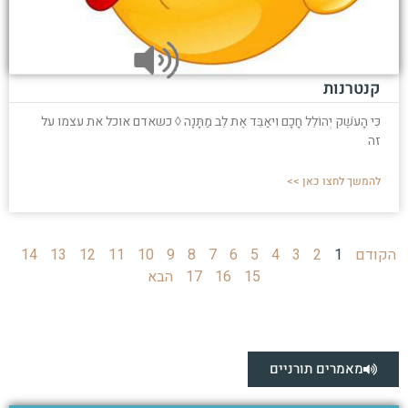
קנטרנות
כִּי הָעֹשֶׁק יְהוֹלֵל חָכָם וִיאַבֵּד אֶת לֵב מַתָּנָה ◊ כשאדם אוכל את עצמו על
זה
להמשך לחצו כאן >>
הקודם
1
2
3
4
5
6
7
8
9
10
11
12
13
14
15
16
17
הבא
מאמרים תורניים