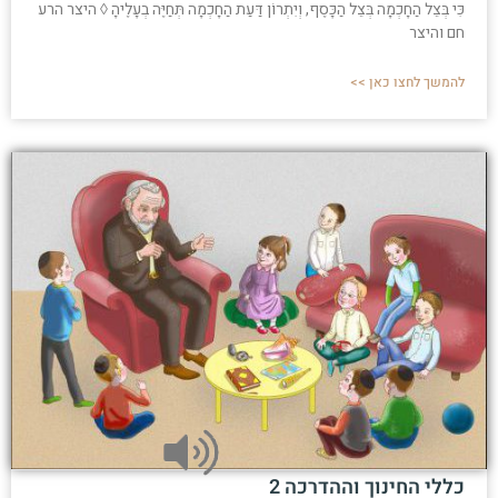
כִּי בְּצֵל הַחָכְמָה בְּצֵל הַכָּסֶף, וְיִתְרוֹן דַּעַת הַחָכְמָה תְּחַיֶּה בְעָלֶיהָ ◊ היצר הרע
חם והיצר
להמשך לחצו כאן >>
כללי החינוך וההדרכה 2