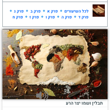
לכל השיעורים
פרק א
פרק ב
פרק ג
פרק ד
פרק ה
פרק ו
פרק ז
פרק ח
תבלין ושמו יצר הרע