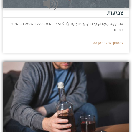
צביעות
טוֹב כַּעַס מִשְּׂחֹק כִּי בְרֹעַ פָּנִים יִיטַב לֵב ◊ היצר הרע בכלל והנפש הבהמית
בפרט
להמשך לחצו כאן >>