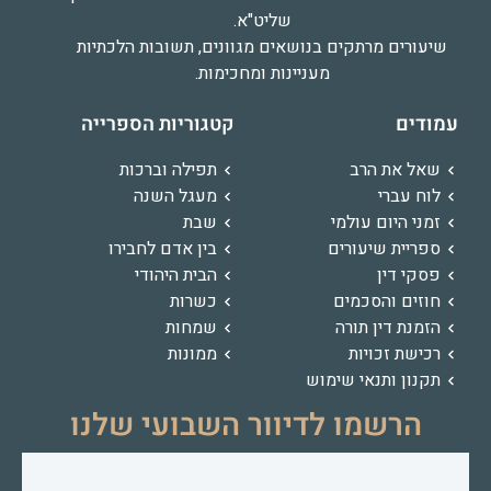
שליט"א.
שיעורים מרתקים בנושאים מגוונים, תשובות הלכתיות
מעניינות ומחכימות.
עמודים
קטגוריות הספרייה
שאל את הרב
תפילה וברכות
לוח עברי
מעגל השנה
זמני היום עולמי
שבת
ספריית שיעורים
בין אדם לחבירו
פסקי דין
הבית היהודי
חוזים והסכמים
כשרות
הזמנת דין תורה
שמחות
רכישת זכויות
ממונות
תקנון ותנאי שימוש
הרשמו לדיוור השבועי שלנו