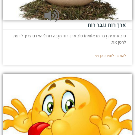
ארך רוח וגבר רוח
טוֹב אַחֲרִית דָּבָר מֵרֵאשִׁיתוֹ טוֹב אֶרֶךְ רוּחַ מִגְּבַהּ רוּחַ ◊ האדם צריך לדעת
לרסן את
להמשך לחצו כאן >>