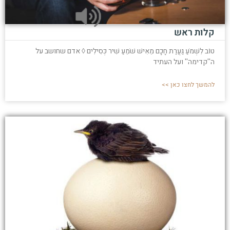
קלות ראש
טוֹב לִשְׁמֹעַ גַּעֲרַת חָכָם מֵאִישׁ שֹׁמֵעַ שִׁיר כְּסִילִים ◊ אדם שחושב על
ה''קדימה'' ועל העתיד
להמשך לחצו כאן >>