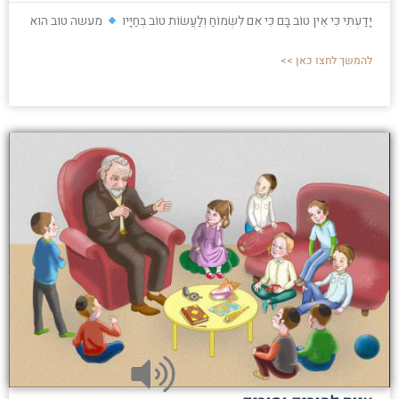
יָדַעְתִּי כִּי אֵין טוֹב בָּם כִּי אִם לִשְׂמוֹחַ וְלַעֲשׂוֹת טוֹב בְּחַיָּיו
מעשה טוב הוא
להמשך לחצו כאן >>