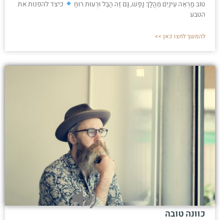
טוֹב מַרְאֵה עֵינַיִם מֵהֲלָךְ נָפֶשׁ, גַּם זֶה הֶבֶל וּרְעוּת רוּחַ
כיצד להפנות את
הטבע
להמשך לחצו כאן >>
כוונה טובה