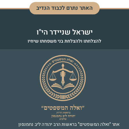
האתר נתרם לכבוד הנדיב
דוד בן מנחם
לעילוי נשמה - כ"ז אדר התשפ"ד
ישראל שניידר הי"ו
להצלחתו ולהצלחת בני משפחתו שיחיו
אתר "ואלה המשפטים" בראשות הרב יהודה ליב נחמנסון