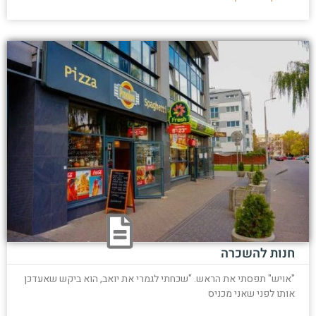
חנות להשכרה
"אויש" תפסתי את הראש. "שכחתי לגמרי את יואב, הוא ביקש שאעדכן
אותו לפני שאני מכניס