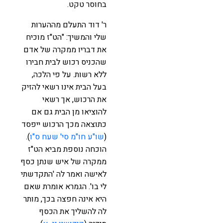
בחוסר טקט.
ר' דוד התעלם מההערות
שלי והמשיך: "הט"ז מוכיח
את דבריו ממקרה של אדם
שהכניס רכוש לבית חבירו
ללא רשות. על פי הלכה,
בעל הבית אינו רשאי להזיק
את הרכוש, אך רשאי
להוציאו מן הבית גם אם
כתוצאה מכך הרכוש ייפסד
(
שו"ע חו"מ סי' שעח ס"ו
).
הוכחה נוספת מביא הט"ז
ממקרה של איש שנתן כסף
לאישה ואמר לה 'התקדשתי
לי בו'. הגמרא אומרת שאם
היא אינה חפצה בכך, מותר
לה להשליך את הכסף