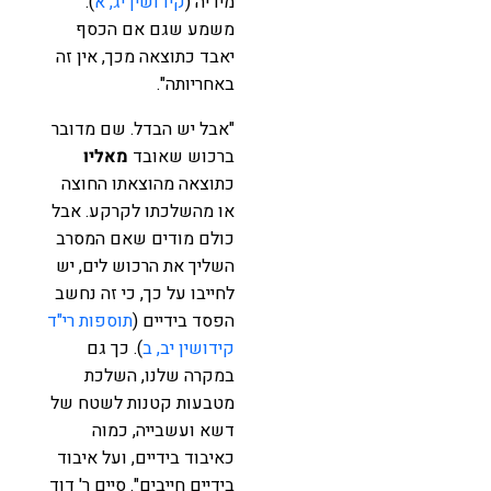
מידיה (
קידושין יג, א
).
משמע שגם אם הכסף
יאבד כתוצאה מכך, אין זה
באחריותה".
"אבל יש הבדל. שם מדובר
ברכוש שאובד
מאליו
כתוצאה מהוצאתו החוצה
או מהשלכתו לקרקע. אבל
כולם מודים שאם המסרב
השליך את הרכוש לים, יש
לחייבו על כך, כי זה נחשב
הפסד בידיים (
תוספות רי"ד
קידושין יב, ב
). כך גם
במקרה שלנו, השלכת
מטבעות קטנות לשטח של
דשא ועשבייה, כמוה
כאיבוד בידיים, ועל איבוד
בידיים חייבים". סיים ר' דוד