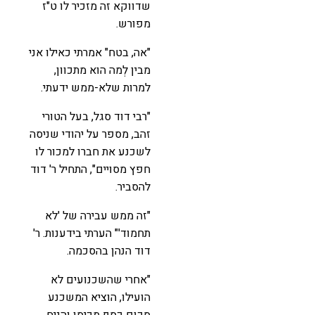
שדווקא זה מזכיר לו ט"ז
מפורש.
"אה, בטח" אמרתי כאילו אני
מבין לְמה הוא מתכוון,
למרות שלא-ממש ידעתי.
"רבי דוד סגל, בעל הטורי
זהב, מספר על יהודי שניסה
לשכנע את חברו למכור לו
חפץ מסויים", התחיל ר' דוד
להסביר.
"זה ממש עבירה של 'לא
תחמוד'" הערתי בידענות. ר'
דוד הנהן בהסכמה.
"אחרי שהשכנועים לא
הועילו, הוציא המשכנע
סכום כסף מכיסו והניח