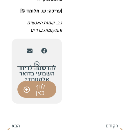
[עריכה: ש. מלומד ©️]
נ.ב. שמות האנשים
והמקומות בדויים
להרשמה לדיוור
השבועי בדואר
אלקטרוני:
לחץ
כאן
הקודם
הבא