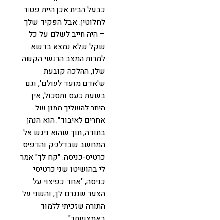
כבעל הבית אכן היית פטור
לחלוטין. אבל הפקיד שלך
– היה חייב לשלם על כל
שקל שלא נמצא בדשא.
למרות המצב הרגשי הקשה
שלו, ההלכה קובעת
ש'אדם מועד לעולם', וגם
בשעת כעס ותסכול, אין
היתר להשליך ממון של
אחרים לאיבוד". הוא הנהן
בתודה, תוך שהוא ניגש אל
המחשב שבדלפק והדפיס
כרטיס-כניסה. "קח לך" אמר
לי בהושיטו שני כרטיסי
כניסה, "אחד כפיצוי על
הצער שנגרם לך, והשני על
התורה שזכיתי ללמוד
באמצעותך"…