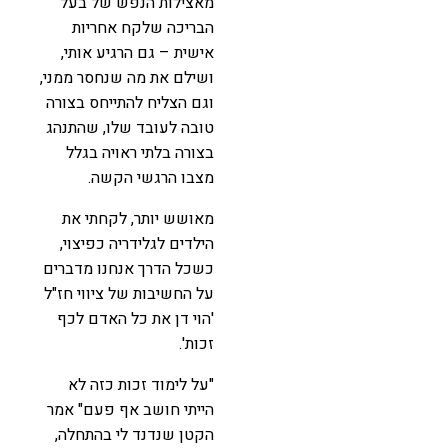
מאצילות הנפש של בעל
הבריכה שלקח אחריות
אישית – גם הרגיע אותי,
ושילם את מה שנחסר ממני,
וגם הצליח להתייחס בצורה
טובה לעובד שלו, שהתנהג
בצורה בלתי ראויה בגלל
מצבו הרגשי הקשה.
מאושש יותר, לקחתי את
הילדים לגלידריה כפיצוי,
כשכל הדרך אנחנו מדברים
על החשיבות של ציווי חז"ל
'הוי דן את כל האדם לכף
זכות'.
"על לימוד זכות כזה לא
הייתי חושב אף פעם" אמר
הקטן שנדנד לי בהתחלה,