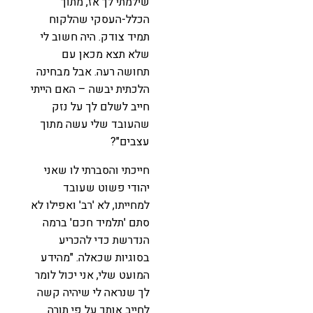
שילמתי לך אז, מתוך
הכלל-העסקי שהלקוח
תמיד צודק. היה חשוב לי
שלא תצא מכאן עם
תחושה רעה. אבל מבחינה
הלכתית יבשה – האם הייתי
חייב לשלם לך על נזק
שהעובד שלי עשה מתוך
עצבים"?
חייכתי והסברתי לו שאני
יהודי פשוט שעובד
למחייתו, לא 'רב' ואפילו לא
סתם 'תלמיד חכם' ברמה
הנדרשת כדי להכריע
בסוגיות שכאלה. "מהידע
המועט שלי, אני יכול לומר
לך שנראה לי שיהיה קשה
לחייב אותך על פי תורה