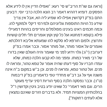
[וראה גם שו"ת הריב"ש סי' רעא: "ואפילו הדיין אין לו לידע אלא
הפסקים. דומיא דההיא דאמר רב הונא הלכה כרבי יוסי. דבעינן
התם בפ"ק דקדושין אפילו לא שמיע ליה הא, אבל אין צריך
שידע כל הויות התוספות וגליוניהם ולמירמי דיקלי ולמזקף להו.
וכמה חכמים ראינו בעינינו מפולפלים וחריפים בהויות דמעיילי
פילא בקופא דמחטא ועל כל קוץ וקוץ אומרים תלי תלים קושיות
ותרוצין. ולפום חורפא לא סלקא להו שמעתא אליבא דהלכתא.
ואומרים על אסור מותר, ועל מותר אסור. וכבר אמרו בפ"ק
דערובין (י"ג:) גלוי וידוע לפני מי שאמר והיה העולם שאין בדורו
של רבי מאיר כמותו. ומפני מה לא קבעו הלכה כמותו, שלא
עמדו חבריו על סוף דעתו שהיה אומר על טמא טהור, ומראה לו
פנים. ועל טהור טמא, ומראה לו פנים. וכן ב"ש במקום ב"ה אינה
משנה אף על גב דב"ש מחדדי טפי כדאמרינן בפ"ק דיבמות
(ט"ו:). וכבר נפסקה הלכה בסוף הוריות דסיני עדיף מעוקר
הרים. וגם מאי דאמרי' כל שאינו יודע בטיב גיטין וקדושין ר"ל
בהלכותיהן המצויות תמיד. ולא בדברים הזרים שאינם נמצאין
אלא לעתים רחוקות"].