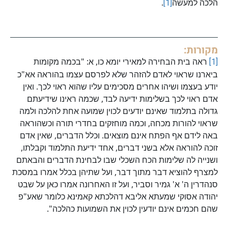
הלכה למעשה
[1]
.
מקורות:
[1]
ראה בית הבחירה למאירי יומא כו, א: "בכמה מקומות
ביארנו שראוי לאדם להזהר שלא לפרסם עצמו בהוראה אא"כ
יודע בעצמו ושיהו אחרים מסכימים עליו שהוא ראוי לכך. ואין
אדם ראוי לכך בשלימות ידיעה לבד, שכמה ראינו שידיעתם
גדולה בתלמוד שאינם יודעים לכוין שמועה אחת להלכה ולמה
שראוי להורות מכחה, וכמה מוחזקים בחדרי תורה וכשהוראה
באה לידם אף הפתח אינם מוצאים. וכלל הדברים, שאין אדם
זוכה להוראה אלא בשני דברים, אחד ידיעת התלמוד וקבלתו,
ושנייה לה שלימות הכח השכלי שבו לבחינת הדברים והבאתם
למצרף להוציא דבר מתוך דבר, ועל שתיהן בכלל אמרו במסכת
סנהדרין ה' א' גמיר וסביר, ועל זו האחרונה אמרו כאן על שבט
יהודה אסוקי שמעתא אליבא דהלכתא קאמינא כלומר שאע"פ
שהם חכמים אינם יודעין לכוין את השמועות כהלכה".