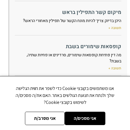
מיקום קשר התפילין בראש
היכן בדיוק צריך להיות מונח הקשר של תפילין מאחורי הראש?
תשובה »
קופסאות שימורים בשבת
מה דין פתיחת קופסאות שימורים, סרדינים או פחיות שתיה,
בשבת?
תשובה »
האם להעיר לבעל-קורא
אנו משתמשים בקובצי Cookie כדי לשפר את חווית הגלישה
האם יש להעיר לבעל-קורא שטעה בקריאת התורה, גם כאשר הדבר
שלך ולנתח את תנועת הגולשים באתר. האם את/ה מסכים/ה
מלבין את פניו, או שצריך להימנע מלהעיר בכדי שלא ייעלב?
לשימוש בקובצי Cookie?
תשובה »
אני מסכים/ה
אני מסרב/ת