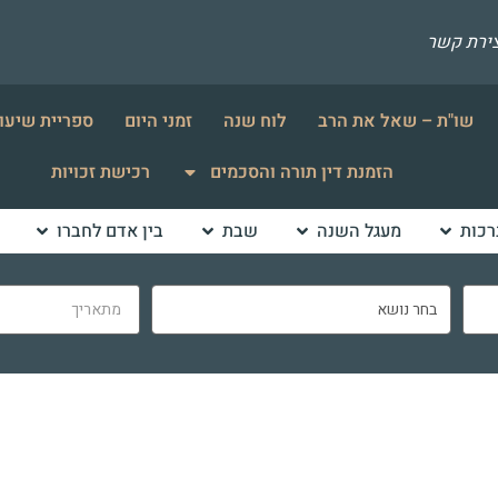
צירת קשר
שו"ת – שאל את הרב
לוח שנה
זמני היום
ספריית שיעו
הזמנת דין תורה והסכמים
רכישת זכויות
רכות
מעגל השנה
שבת
בין אדם לחברו