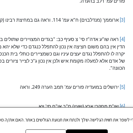
פורים עמ' רלב בהערה.
[3]
ארוממך (מנדלבוים) ח"א עמ' 114. וראה גם במחיצת רבינו (קמנצקי) עמ' מו.
[4]
ראה שו"ע אדה"ז סי' צ סעיף כב: "בגדים המצויירים שתולים בכ
הדין אין בהם משום חציצה אין נכון להתפלל כנגדם כדי שלא יהא מ
יקרה לו להתפלל נגדם יעצים עיניו וגם כשמציירים כותלי בית הכנסת 
של אדם אלא למעלה מקומת איש ולכן אין נכון ג"כ לצייר ציורי
הכוונה".
[5]
ירושלים במועדיה פורים עמ' תמב הערה 249. וראה
[6]
שו"ת מחקרי ארץ (שעיו) ח"ב או"ח סי' צא.