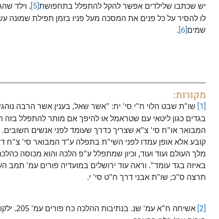
יש שכתבו שלילדים אפשר להקל להתפלל בתחפושת
[5]
. וילד שהג
לו להסיר על כל פנים את המסכה מעל פניו בזמן תפילת שמונה עש
שמים
[6]
.
מקורות:
[1]
שו"ת שבט הלוי ח"י סי' יח: "אשר שאל, בענין אשר הרבה נו
בגדים כגון ליטאי עם שטראמל או להיפך אם מותר להתפלל בזה ת
המבואר או"ח סי' צ"א שצריך כדרך שעומד לפני אנשים חשובים. ה
קובע אלא אופן עמדו לפני השי"ת בתפלה ע"ד המבואר סי' צ"ח דיח
מלך העולם ועוד ועוד, וכיון שמתפלל ע"פ הלכה והוא מכוסה כהלכה,
תרצה ס"כ; שו"ת אבני דרך ח"ט סי' י.
[2]
אשיחה ח"א עמ