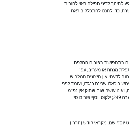
יע לחינוך לדיני תפילה ראוי להורות
רה, כדי לחנכו להתפלל ביראת
הגים בתחפושת בפורים החלפת
פלת מנחה או מעריב, עפ"י
נה לדעתי אין חיצונית המלבוש
שוב כאלו שכינה כנגדו, ועומד לפני
 ואינו עושה שום שחוק אין נפ"מ
באיזה בגד עומד". וראה עוד ירושלים במועדיה פורים עמ' תמב הערה 249; ילקוט יוסף פורים סי'
' שנ. בנתיבות ההלכה כח פורים עמ' 205. ילקוט יוסף שם. מקראי קודש (הררי)