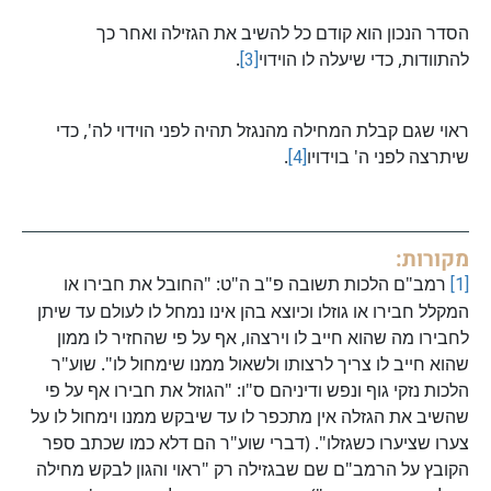
הסדר הנכון הוא קודם כל להשיב את הגזילה ואחר כך
להתוודות, כדי שיעלה לו הוידוי
[3]
.
ראוי שגם קבלת המחילה מהנגזל תהיה לפני הוידוי לה', כדי
שיתרצה לפני ה' בוידויו
[4]
.
מקורות:
[1]
רמב"ם הלכות תשובה פ"ב ה"ט: "החובל את חבירו או
המקלל חבירו או גוזלו וכיוצא בהן אינו נמחל לו לעולם עד שיתן
לחבירו מה שהוא חייב לו וירצהו, אף על פי שהחזיר לו ממון
שהוא חייב לו צריך לרצותו ולשאול ממנו שימחול לו". שוע"ר
הלכות נזקי גוף ונפש ודיניהם ס"ו: "הגוזל את חבירו אף על פי
שהשיב את הגזלה אין מתכפר לו עד שיבקש ממנו וימחול לו על
צערו שציערו כשגזלו". (דברי שוע"ר הם דלא כמו שכתב ספר
הקובץ על הרמב"ם שם שבגזילה רק "ראוי והגון לבקש מחילה