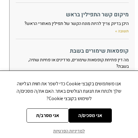
מיקום קשר התפילין בראש
היכן בדיוק צריך להיות מונח הקשר של תפילין מאחורי הראש?
תשובה »
קופסאות שימורים בשבת
מה דין פתיחת קופסאות שימורים, סרדינים או פחיות שתיה,
בשבת?
תשובה »
אנו משתמשים בקובצי Cookie כדי לשפר את חווית הגלישה
שלך ולנתח את תנועת הגולשים באתר. האם את/ה מסכים/ה
האם להעיר לבעל-קורא
לשימוש בקובצי Cookie?
האם יש להעיר לבעל-קורא שטעה בקריאת התורה, גם כאשר הדבר
מלבין את פניו, או שצריך להימנע מלהעיר בכדי שלא ייעלב?
אני מסכים/ה
אני מסרב/ת
תשובה »
למדיניות הפרטיות