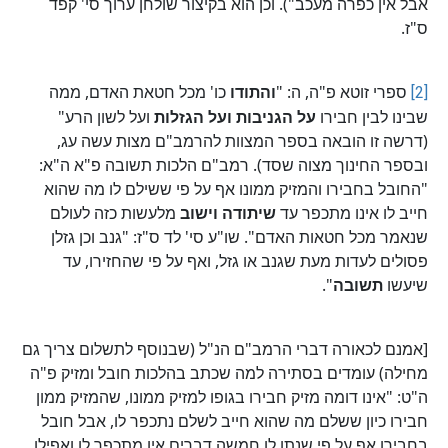
אבל אין כפרה מעכב"). וכן הוא בקיצור שולחן ערוך סי' קפד
ס"ז.
[2]
ספרי זוטא פ"ה, ה: "
והתודו
כו' מכל חטאת האדם, ממה
שבינו לבין חבירו
על הגניבות ועל הגזלות
ועל לשון הרע"
(דרשה זו הובאה בספר המצוות להרמב"ם מצות עשה עג,
ובספר החינוך מצוה שסד). רמב"ם הלכות תשובה פ"א ה"א:
"החובל בחבירו והמזיק ממונו אף על פי ששילם לו מה שהוא
חייב לו אינו מתכפר עד
שיתודה
וישוב
מלעשות כזה לעולם
שנאמר מכל חטאות האדם". שו"ע סי' לד ס"ז: "גנב וכן גזלן
פסולים לעדות מעת שגנב או גזל, ואף על פי שהחזירו, עד
שיעשו
תשובה
".
[אמנם לכאורה דברי הרמב"ם הנ"ל (שבנוסף לתשלום צריך גם
מחילה) עומדים בסתירה למה שכתב בהלכות חובל ומזיק פ"ה
ה"ט: "אינו דומה מזיק חבירו בגופו למזיק ממונו, שהמזיק ממון
חבירו כיון ששלם מה שהוא חייב לשלם נתכפר לו, אבל חובל
בחבירו אף על פי שנתן לו חמשה דברים אין מתכפר לו ואפילו