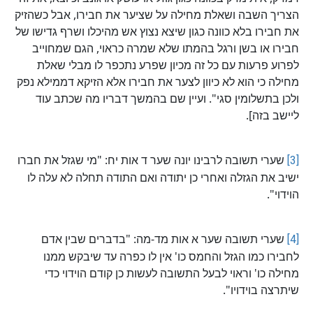
הצריך השבה ושאלת מחילה על שציער את חבירו, אבל כשהזיק
את חבירו בלא כוונה כגון שיצא נצוץ אש מהיכלו ושרף גדישו של
חבירו או בשן ורגל בהמתו שלא שמרה כראוי, הגם שמחוייב
לפרוע פרעות עם כל זה מכיון שפרע נתכפר לו מבלי שאלת
מחילה כי הוא לא כיוון לצער את חבירו אלא הזיקא דממילא נפק
ולכן בתשלומין סגי". ועיין שם בהמשך דבריו מה שכתב עוד
ליישב בזה].
[3]
שערי תשובה לרבינו יונה שער ד אות יח: "מי שגזל את חברו
ישיב את הגזלה ואחרי כן יתודה ואם התודה תחלה לא עלה לו
הוידוי".
[4]
שערי תשובה שער א אות מד-מה: "בדברים שבין אדם
לחבירו כמו הגזל והחמס כו' אין לו כפרה עד שיבקש ממנו
מחילה כו' וראוי לבעל התשובה לעשות כן קודם הוידוי כדי
שיתרצה בוידויו".