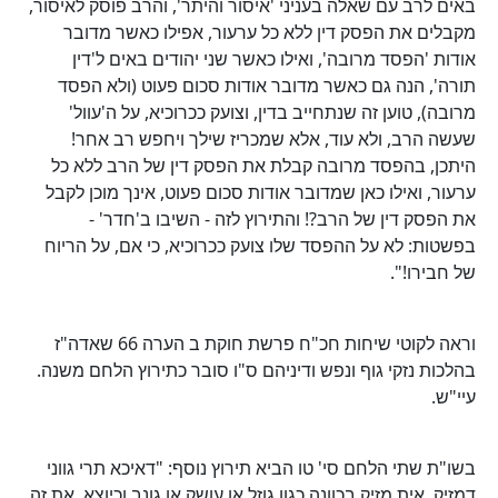
באים לרב עם שאלה בעניני 'איסור והיתר', והרב פוסק לאיסור,
מקבלים את הפסק דין ללא כל ערעור, אפילו כאשר מדובר
אודות 'הפסד מרובה', ואילו כאשר שני יהודים באים ל'דין
תורה', הנה גם כאשר מדובר אודות סכום פעוט (ולא הפסד
מרובה), טוען זה שנתחייב בדין, וצועק ככרוכיא, על ה'עוול'
שעשה הרב, ולא עוד, אלא שמכריז שילך ויחפש רב אחר!
היתכן, בהפסד מרובה קבלת את הפסק דין של הרב ללא כל
ערעור, ואילו כאן שמדובר אודות סכום פעוט, אינך מוכן לקבל
את הפסק דין של הרב?! והתירוץ לזה - השיבו ב'חדר' -
בפשטות: לא על ההפסד שלו צועק ככרוכיא, כי אם, על הריוח
של חבירו!".
וראה לקוטי שיחות חכ"ח פרשת חוקת ב הערה 66 שאדה"ז
בהלכות נזקי גוף ונפש ודיניהם ס"ו סובר כתירוץ הלחם משנה.
עיי"ש.
בשו"ת שתי הלחם סי' טו הביא תירוץ נוסף: "דאיכא תרי גווני
דמזיק, אית מזיק בכוונה כגון גוזל או עושק או גונב וכיוצא, את זה