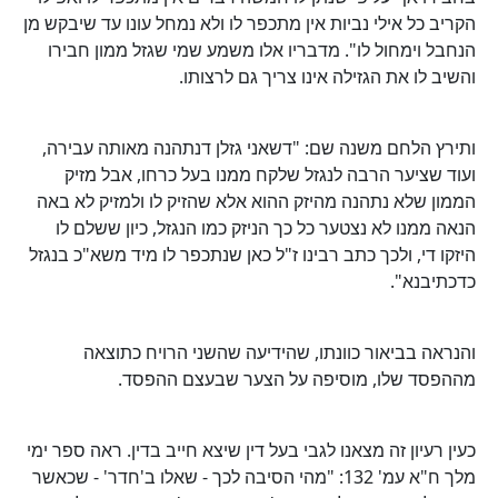
הקריב כל אילי נביות אין מתכפר לו ולא נמחל עונו עד שיבקש מן
הנחבל וימחול לו". מדבריו אלו משמע שמי שגזל ממון חבירו
והשיב לו את הגזילה אינו צריך גם לרצותו.
ותירץ הלחם משנה שם: "דשאני גזלן דנתהנה מאותה עבירה,
ועוד שציער הרבה לנגזל שלקח ממנו בעל כרחו, אבל מזיק
הממון שלא נתהנה מהיזק ההוא אלא שהזיק לו ולמזיק לא באה
הנאה ממנו לא נצטער כל כך הניזק כמו הנגזל, כיון ששלם לו
היזקו די, ולכך כתב רבינו ז"ל כאן שנתכפר לו מיד משא"כ בנגזל
כדכתיבנא".
והנראה בביאור כוונתו, שהידיעה שהשני הרויח כתוצאה
מההפסד שלו, מוסיפה על הצער שבעצם ההפסד.
כעין רעיון זה מצאנו לגבי בעל דין שיצא חייב בדין. ראה ספר ימי
מלך ח"א עמ' 132: "מהי הסיבה לכך - שאלו ב'חדר' - שכאשר