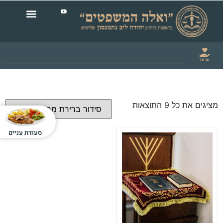
תרום
מציגים את כל ⁦9⁩ התוצאות
סעודת עניים