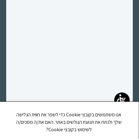
אנו משתמשים בקובצי Cookie כדי לשפר את חווית הגלישה
שלך ולנתח את תנועת הגולשים באתר. האם את/ה מסכים/ה
אתר זה משוייך לעמותת לב וחסד הוראה ומשפט ע"ר (580691673)
לשימוש בקובצי Cookie?
רחוב קפרא מנשה, 39, רחובות, מיקוד 7655452, טלפון: