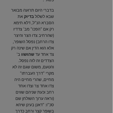
בדברי היום תרועה מבואר
שבא לשלול
בדיוק
את
הסברא הנ"ל, דלא תימא
רק אם "הפכו" מב' צדדיו
(שהרחיב צדו הצר והיצר
צדו הרחב) נפסל השופר,
אלא הוא הדין אם שינה רק
צד אחד עד
שהושוו
ב'
הצדדים זה לזה נפסל.
והטעם, משום שגם זה לא
מקרי "דרך העברתו"
מחיים, שהרי מחיים היה
צדו אחד צר וצדו אחד
רחב וכעת שניהם שווים
(וראה ערוך השולחן שם
סכ"ו: "דאנן בעינן שיהא
בשופר קצר ורחב כדרך