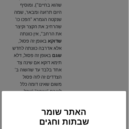
שהוא בחיים"). ומוסיף
היום תרועה ומבאר, שמה
שנקטה הגמרא "הפכו כו'
שהרחיב את הקצר וקיצר
את הרחב", אין כוונתה
שדוקא
באופן זה פסול,
אלא אדרבה כוונתה לחדש
שגם
באופן זה פסול, דלא
תימא דוקא אם שינה צד
אחד בלבד עד שהשוה ב'
הצדדים זה לזה פסול
משום שאינו דומה כלל
לצורת "שופר" (שכל
השופרות צדם אחד צר
ואחד רחב), אלא
אפילו
האתר שומר
אם רק "הפכו" שהצד
הרחב נעשה צר והצד הצר
שבתות וחגים
נעשה רחב – אף שעדיין