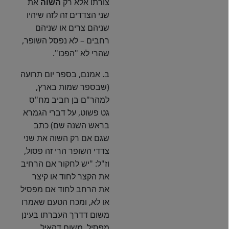
צורתו אלא רק
השוה
את
שני הצדדים זה לזה שיהיו
שניהם צרים או שניהם
רחבים – לא נפסל השופר,
שהרי לא "הפכו".
ב. אמנם, בספר יום תרועה
(שבספר שמות בארץ,
למהר"ם בן חביב מח"ס
גט פשוט, על דברי הגמרא
בראש השנה שם) כתב
שגם אם רק השוה את שני
צדדי השופר הרי זה פסול,
וז"ל: "יש לחקור אם הרחיב
את הקצר לחוד או קיצר
את הרחב לחוד אם מפסיל
או לא, ומכח הטעם שאמרו
משום דדרך העברתו בעינן
מפסיל, משום דהאיל