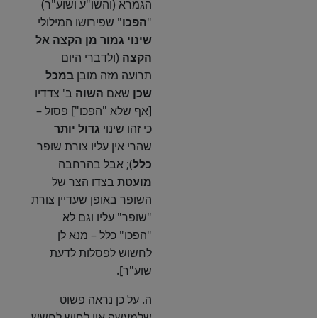
הגמרא (והשו"ע ושוע"ר)
"
הפכו
" שפירושו המילולי
שינוי גמור
מן הקצה אל
הקצה
(ולדברי היום
תרועה מזה מובן
במכל
שכן
שאם
השוה
ב' צדדיו
[אף שלא "הפכו"] פסול –
כי זהו שינוי
גדול יותר
שהרי אין עליו צורת שופר
כלל
); אבל בהרחבה
מועטת
בצדו הצר של
השופר באופן שעדיין צורת
"שופר" עליו וגם לא
"הפכו" כלל – מנא לן
לחשוש לפסלות לדעת
שוע"ר].
ה. על כן נראה פשוט
שלמעשה אין לחוש לחשש