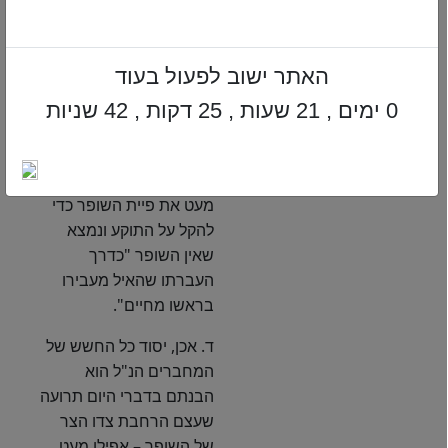
לדברי המחברים הנ"ל,
הרבה מאוד שופרות
הנמכרים כיום ותוקעים
האתר ישוב לפעול בעוד
בהם שלומי אמוני ישראל
בראש השנה, הינם בחשש
0 ימים , 21 שעות , 25 דקות , 41 שניות
פסלות לשיטת היום תרועה
והפרי מגדים ואדה"ז,
מאחר והיצרנים הרחיבו
מעט את פיית השופר כדי
להקל על התוקע ונמצא
שאין השופר "כדרך
העברתו שהאיל מעבירו
בראשו מחיים".
ד. אכן, יסוד כל החשש של
המחברים הנ"ל הוא
הבנתם בדברי היום תרועה
שעצם הרחבת צדו הצר
של השופר – אפילו מעט