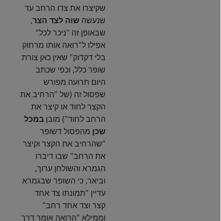
שקיצרו את צדו הרחב עד
שנעשה
שוה לצד הצר
,
שבאופן זה "ניכר לכל"
אפילו ל"רואה אותו מרחוק
בלי דקדוק" שאין כאן צורת
שופר כלל, וכפי שכתב
היום תרועה מפורש
שפסול זה (של "הרחיב את
הקצר לחוד או קיצר את
הרחב לחוד") מובן
במכל
שכן
מהפסול דשופר
"שהרחיב את הקצר וקיצר
את הרחב" שבו דיברו
הגמרא והשולחן ערוך,
וביאר, כי השופר שבגמרא
עדיין "תמונתו צד אחד
קצר וצד אחד רחב"
וממילא "הרואה אומר דרך