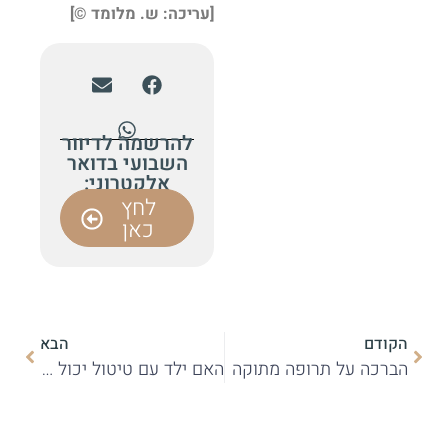
[עריכה: ש. מלומד ©]
להרשמה לדיוור
השבועי בדואר
אלקטרוני:
לחץ
כאן
הקודם
הבא
הברכה על תרופה מתוקה
האם ילד עם טיטול יכול לברך