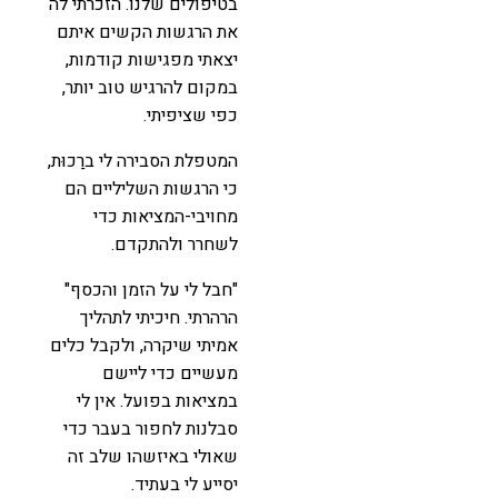
בטיפולים שלנו. הזכרתי לה
את הרגשות הקשים איתם
יצאתי מפגישות קודמות,
במקום להרגיש טוב יותר,
כפי שציפיתי.
המטפלת הסבירה לי ברַכוּת,
כי הרגשות השליליים הם
מחויבי-המציאות כדי
לשחרר ולהתקדם.
"חבל לי על הזמן והכסף"
הרהרתי. חיכיתי לתהליך
אמיתי שיקרה, ולקבל כלים
מעשיים כדי ליישם
במציאות בפועל. אין לי
סבלנות לחפור בעבר כדי
שאולי באיזשהו שלב זה
יסייע לי בעתיד.