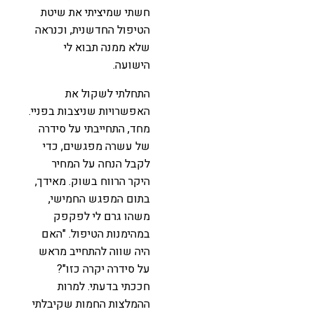
חשתי שמיציתי את שיטת
הטיפול החדשנית, וכנראה
שלא ממנה תבוא לי
הישועה.
התחלתי לשקול את
האפשרויות שניצבות בפניי.
מחד, התחייבתי על סידרה
של עשרה מפגשים, כדי
לקבל הנחה על המחיר
היקר הרווח בשוק. מאידך,
בתום המפגש החמישי,
משהו גרם לי לפקפק
במהימנות הטיפול. "האם
היה שווה להתחייב מראש
על סידרה יקרה כזו"?
חככתי בדעתי. למרות
ההמלצות החמות שקיבלתי