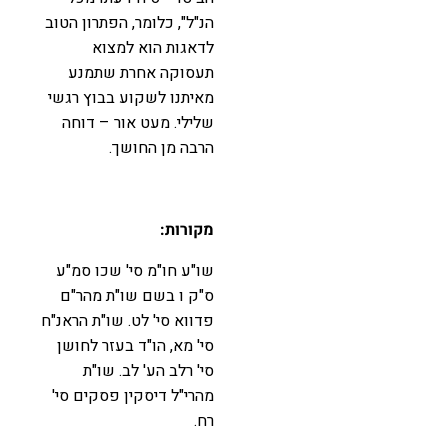
הנ"ל", כלומר, הפתרון הטוב
לדאגות הוא למצוא
תעסוקה אחרת שתמנע
מאיתנו לשקוע בבוץ רגשי
שלילי. מעט אור – דוחה
הרבה מן החושך.
מקורות:
שו"ע חו"מ סי' שכו סמ"ע
ס"ק ו בשם שו"ת מהר"ם
פדווא סי' לט. שו"ת הראנ"ח
סי' מא, הו"ד בעזר לחושן
סי' רלב הע' לב. שו"ת
מהרי"ל דיסקין פסקים סי'
רח.