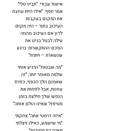
אישור עבורי. "תביני טלי"
אמר יוסף: "אילו היית עוזבת
את המקום בעקבות
העיכוב בתור – היה מקום
לדון אם העיכוב מהווה
עילה לבטל בגינו את
הסכם-ההתקשרות. ברגע
שנשארת – ויתרת".
"מה שבטוח" הרגיע אותי
שלמה מאוחר יותר, "זה
שאמנם הלך הכסף, כפרת
עוונות, אבל לפחות את
הנפש שלך חילצת בזמן
מטיפול שאינו הולם אותה".
"איזה דרמטי אתה" צחקתי.
"מי שישמע, כאילו ניצלתי
מאיזו כת מסוכנת".