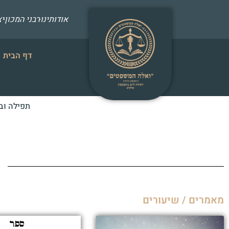
אודותינו
רבני המכון
י
דף הבית
תפילה וב
מאמרים / שיעורים