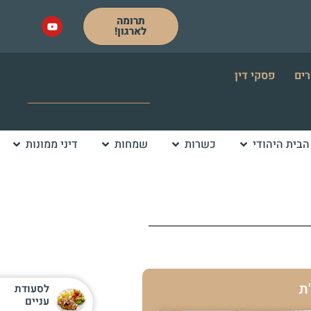
תרומה
לארגון!
רים
פסקי דין
הבית היהודי
כשרות
שמחות
דיני ממונות
ת
לסעודת
עניים