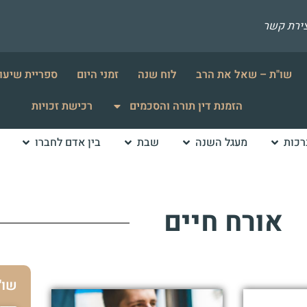
צירת קשר
שו"ת – שאל את הרב
לוח שנה
זמני היום
ספריית שיעו
הזמנת דין תורה והסכמים
רכישת זכויות
רכות
מעגל השנה
שבת
בין אדם לחברו
אורח חיים
שו"