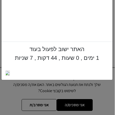
מנהג ישראל קדום לערוך לכבוד החתונה "סעודת עניים",
על מנת לשתף גם את העניים בשמחה. לקראת חתונת
הרבי מליובאוויטש, פרסם חותנו הרבי הריי"צ מודעה
בעיתון המקומי: "הרבי מליובאוויטש מודיע אשר לכבוד
חתונת בתו הוא מעניק ארוחת צהריים חינם..."
כאן באתר תוכלו לקיים את המנהג בקלות ובהידור.
בתרומה בסך 360 ₪ אנו נערוך סעודת עניים ביום החתונה
של יקיריכם.
המשתתפים בסעודה יקחו חלק בשמחתכם
האתר ישוב לפעול בעוד
ואף יתפללו לזכות החתן והכלה!!!
1 ימים , 0 שעות , 44 דקות , 7 שניות
אנו משתמשים בקובצי Cookie כדי לשפר את חווית הגלישה
תרומה
שלך ולנתח את תנועת הגולשים באתר. האם את/ה מסכים/ה
לשימוש בקובצי Cookie?
אני מסכים/ה
אני מסרב/ת