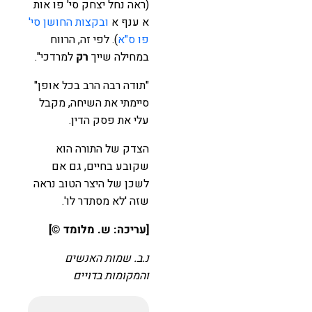
(ראה נחל יצחק סי' פו אות
א ענף א
ובקצות החושן סי'
פו ס"א
). לפי זה, הרווח
במחילה שייך
רק
למרדכי".
"תודה רבה הרב בכל אופן"
סיימתי את השיחה, מקבל
עלי את פסק הדין.
הצדק של התורה הוא
שקובע בחיים, גם אם
לשכן של היצר הטוב נראה
שזה 'לא מסתדר לו'.
[עריכה: ש. מלומד ©️]
נ.ב. שמות האנשים
והמקומות בדויים