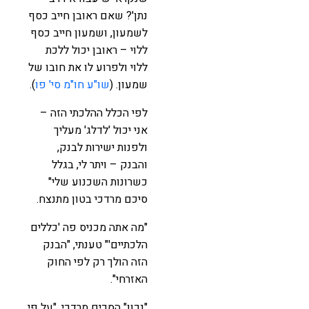
נתן'? שאם ראובן חייב כסף
לשמעון, ושמעון חייב כסף
ללוי – ראובן יכול ללכת
ללוי ולפרוע לו את חובו של
שמעון. (
שו"ע חו"מ סי' פו
).
לפי הכלל ההלכתי הזה –
אני יכול 'לדלג' מעליך
ולפנות ישירות לבנק,
והבנק – ויתר לי, בגלל
כשרונות השכנוע שלי"
סיכם מרדכי בטון מתנצח.
"מה אתה מכניס פה 'כללים
הלכתיים'" טענתי, "הבנק
הזה הולך רק לפי החוק
האזרחי".
"נכון" הסכים מרדכי, "על פי