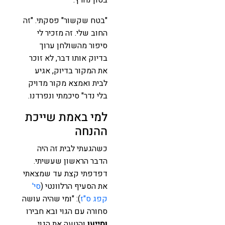
"בטח שקשור" פסקתי. "זה
החוב שלי. זה מזכיר לי
סיפור מהשולחן ערוך
בדיוק אותו דבר, לא זוכר
את המקור בדיוק, אגיע
לבית ואמצא מקור מדויק
בלי נדר" סיכמתי ונפרדנו.
למי באמת שייכת
ההנחה
כשהגעתי לבית זה היה
הדבר הראשון שעשיתי.
דפדפתי קצת עד שמצאתי
את הסעיף הרלוונטי (
סי'
קפג ס"ז
): "ומי שהיה עושה
סחורה עם הגוי ובא חבירו
וסייעו
והטעה את הגוי