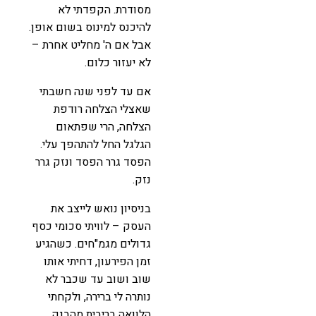
מסודרת. הקפדתי לא
להיכנס למינוס בשום אופן.
אבל אם ה' מחליט אחרת –
לא יעזור כלום.
אם עד לפני שנה חשבתי
שאצלי הצלחה רודפת
הצלחה, הרי שפתאום
הגלגל החל להתהפך עלי.
הפסד גרר הפסד ונזק גרר
נזק.
בניסיון נואש לייצב את
העסק – לוויתי סכומי כסף
גדולים מגמ"חים. כשהגיע
זמן הפירעון, דחיתי אותו
שוב ושוב עד שכבר לא
נותרה לי ברירה, ולקחתי
הלוואה בריבית מהבנק.