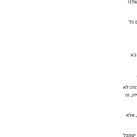
לנו.
 כל
טבע
רה לא
ה, זה
 אלא
יסתכל