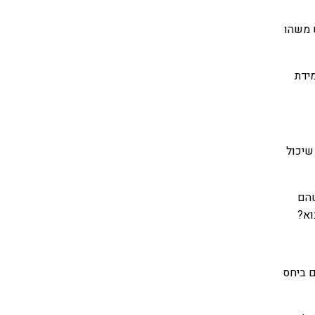
 משהו
ידת
שיכול
שהם
וא?
ם ביחס