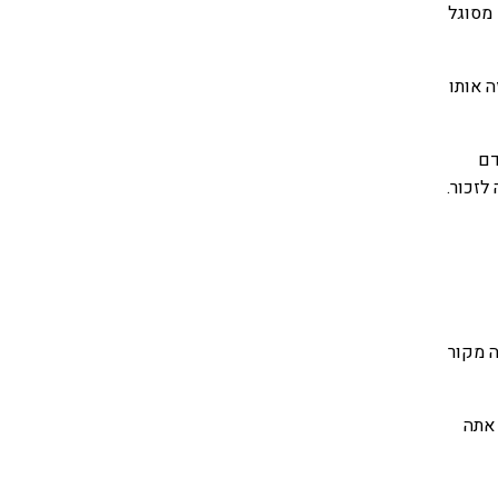
 מסוגל
ה אותו
דם
לזכור.
ה מקור
 אתה