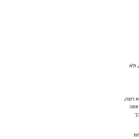
 ולא
 רוצה,
אתה
ך
ות