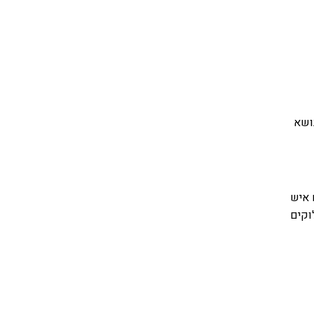
נושא
 איש
וקים