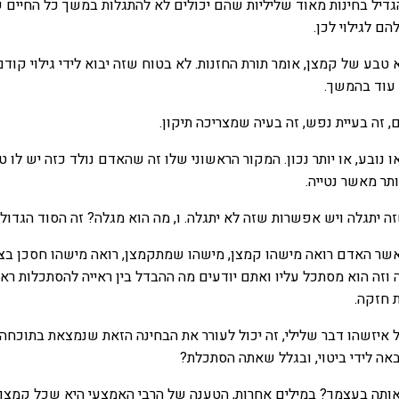
הגדיל בחינות מאוד שליליות שהם יכולים לא להתגלות במשך כל החיים ש
ם לגילוי לכן.
בע של קמצן, אומר תורת החזנות. לא בטוח שזה יבוא לידי גילוי קודם
 עוד בהמשך.
ם, זה בעיית נפש, זה בעיה שמצריכה תיקון.
או נובע, או יותר נכון. המקור הראשוני שלו זה שהאדם נולד כזה יש לו 
תר מאשר נטייה.
 יתגלה ויש אפשרות שזה לא יתגלה. ו, מה הוא מגלה? זה הסוד הגדול.
שר האדם רואה מישהו קמצן, מישהו שמתקמצן, רואה מישהו חסכן בצו
ה וזה הוא מסתכל עליו ואתם יודעים מה ההבדל בין ראייה להסתכלות ראיי
 חזקה.
איזשהו דבר שלילי, זה יכול לעורר את הבחינה הזאת שנמצאת בתוכחה,
באה לידי ביטוי, ובגלל שאתה הסתכלת?
אותה בעצמך? במילים אחרות, הטענה של הרבי האמצעי היא שכל קמצן 