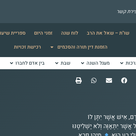
צירת קשר
שו"ת – שאל את הרב
לוח שנה
זמני היום
ספריית שיעו
הזמנת דין תורה והסכמים
רכישת זכויות
רכות
מעגל השנה
שבת
בין אדם לחברו
ָם, אִישׁ אֲשֶׁר יִתֶּן לוֹ
אֲשֶׁר יִתְאַוֶּה וְלֹא יַשְׁלִיטֶנּוּ
ָחֳלִי רָע הוּא
מיהו פרא