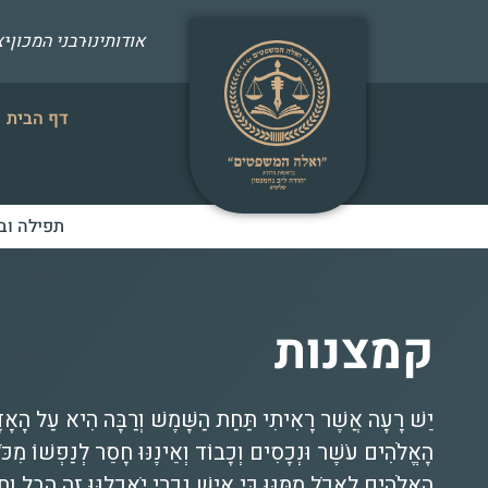
אודותינו
רבני המכון
י
דף הבית
תפילה וב
קמצנות
יֵשׁ רָעָה אֲשֶׁר רָאִיתִי תַּחַת הַשָּׁמֶשׁ וְרַבָּה הִיא עַל הָאָד
הָאֱלֹהִים עֹשֶׁר וּנְכָסִים וְכָבוֹד וְאֵינֶנּוּ חָסֵר לְנַפְשׁוֹ מִכֹּל 
הָאֱלֹהִים לֶאֱכֹל מִמֶּנּוּ כִּי אִישׁ נָכְרִי יֹאכֲלֶנּוּ זֶה הֶבֶל ו