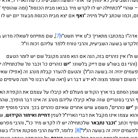
 השביעית, לא ימתין עד אחרי השעה השביעית כדעת האריז"ל, אלא 
שהרי "לכתחילה יש לו לקדש מיד בבואו מבית הכנסת" (ומה שהוסיף 
, וכמו שכתב לעיל מיניה "
ואף
אם יצא מבית הכנסת מבעוד יום יש לו
אדה"ז במכתבו מתאריך כ"ט אייר תשט"ז
[7]
, שם מתייחס לשאלה מדוע 
לקדש בשעה השביעית, והרבי טורח ללמד עליהם זכות וז"ל:
"ו אין נזהרים בזה, הנה אם הוא מנהג מקובל שם יש לומר הטעם
הרי גם בשו"ע שם דייק בלשונו: "
יש
נזהרים כו' וכבר נת' שלכתחילה י
עמים יהיה זה בשעה הנ"ל). והטעם להעדר קבלת מנהג זה (אפילו שאין
ר משום דשומר מצוה לא ידע דבר רע (ראה שו"ע רבנו סי' תנה סעיפים טו-
 שמן הסתם בני ארץ הקודש מעולם לא קיבלו על עצמם את הקפדת האר
ף הרבי בסוגריים שזה שלא קיבלו עליהם מנהג זה אינו דבר מופרך, שהרי
 "
יש
נזהרים", משמע שיש אחרים שאינם נזהרים בכך. והרבי מוסיף יתי
א עצמו אינו מקבל את דברי האריז"ל לענין
דחיית ואיחור הקידוש
, ש
סיף וכתב "
וכבר נתבאר
שלכתחילה יש לו לקדש מיד כו'", והרבי מפרש 
לפעמים יהיה זה בשעה הנ"ל"
[8]
. כלומר, לדעת הרבי מסקנת אדה"ז בשו"