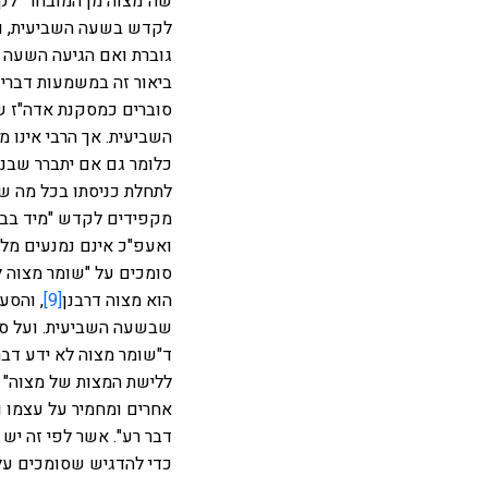
שה"מצוה מן המובחר" ל
לקדש בשעה השביעית, ו
גוברת ואם הגיעה השעה 
ביאור זה במשמעות דברי 
סוברים כמסקנת אדה"ז ש
השביעית. אך הרבי אינו 
כלומר גם אם יתברר שב
לתחלת כניסתו בכל מה ש
מקפידים לקדש "מיד בבואם
ואעפ"כ אינם נמנעים מל
סומכים על "שומר מצוה ל
הוא מצוה דרבנן
[9]
, והסע
שבשעה השביעית. ועל סברא
ד"שומר מצוה לא ידע דבר
ללישת המצות של מצוה" 
אחרים ומחמיר על עצמו ו
דבר רע". אשר לפי זה יש
כדי להדגיש שסומכים על 