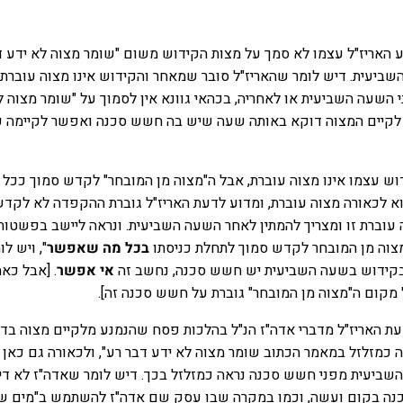
ע האריז"ל עצמו לא סמך על מצות הקידוש משום "שומר מצוה לא ידע ד
ביעית. דיש לומר שהאריז"ל סובר שמאחר והקידוש אינו מצוה עוברת 
השעה השביעית או לאחריה, בכהאי גוונא אין לסמוך על "שומר מצוה ל
רח לקיים המצוה דוקא באותה שעה שיש בה חשש סכנה ואפשר לקיימה כ
ש עצמו אינו מצוה עוברת, אבל ה"מצוה מן המובחר" לקדש סמוך ככל
 לכאורה מצוה עוברת, ומדוע לדעת האריז"ל גוברת ההקפדה לא לקד
וברת זו ומצריך להמתין לאחר השעה השביעית. ונראה ליישב בפשטות 
ומצוה מן המובחר לקדש סמוך לתחלת כניסתו
בכל מה שאפשר
", ויש לו
בקידוש בשעה השביעית יש חשש סכנה, נחשב זה
אי אפשר
. [אבל כאמ
קום ה"מצוה מן המובחר" גוברת על חשש סכנה זה].
עת האריז"ל מדברי אדה"ז הנ"ל בהלכות פסח שהנמנע מלקיים מצוה בד
כמזלזל במאמר הכתוב שומר מצוה לא ידע דבר רע", ולכאורה גם כאן
יעית מפני חשש סכנה נראה כמזלזל בכך. דיש לומר שאדה"ז לא די
נה בקום ועשה, וכמו במקרה שבו עסק שם אדה"ז להשתמש ב"מים של