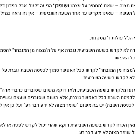
צת מצוה – שאם "מחמיר על עצמו
ושופכן
" הרי זה זלזול. אבל בנידון דיד
תעשה – שאינו מקדש עד אחר השעה השביעית – אין זה נראה כמזלזל
הנ"ל עולות ד' מסקנות:
דה לא לקדש בשעה השביעית גוברת אף על ה"מצוה מן המובחר" להסמי
כל האפשר.
ה"מצוה מן המובחר" לקדש ככל האפשר סמוך לכניסת השבת גוברת על
לא לקדש בשעה השביעית.
מנעו מלקדש בשעה השביעית, ולאו דוקא משום שסוברים כדברי אדה"ז 
לכניסת השבת ככל האפשר גוברת, אלא משום שסוברים שעצם עשיית
לכניסת השבת) יש בה משום "שומר מצוה לא ידע דבר רע" ועל כן אין ל
ואין הכרח לקדש בשעה השביעית דוקא שהרי יכול לקדש לפניה או לאח
ל שומר מצוה לא ידע דבר רע.