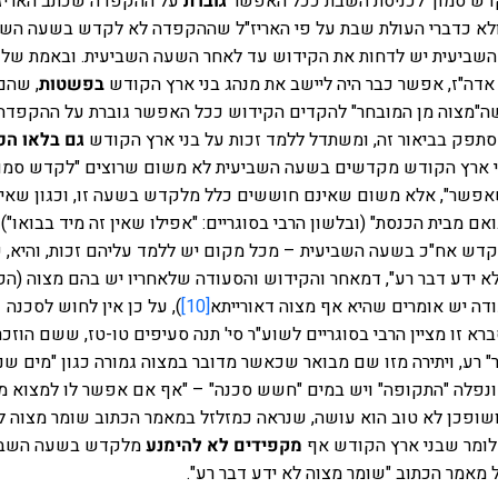
קדש סמוך לכניסת השבת ככל האפשר
גוברת
על ההקפדה שכתב האריז"
לא כדברי העולת שבת על פי האריז"ל שההקפדה לא לקדש בשעה השב
השביעית יש לדחות את הקידוש עד לאחר השעה השביעית. ובאמת שלפ
אדה"ז, אפשר כבר היה ליישב את מנהג בני ארץ הקודש
בפשטות
, שהם
ה"מצוה מן המובחר" להקדים הקידוש ככל האפשר גוברת על ההקפד
מסתפק בביאור זה, ומשתדל ללמד זכות על בני ארץ הקודש
גם בלאו הכ
ני ארץ הקודש מקדשים בשעה השביעית לא משום שרוצים "לקדש סמו
אפשר", אלא משום שאינם חוששים כלל מלקדש בשעה זו, וכגון שאי
 מבית הכנסת" (ובלשון הרבי בסוגריים: "אפילו שאין זה מיד בבואו")
קדש אח"כ בשעה השביעית – מכל מקום יש ללמד עליהם זכות, והיא,
א ידע דבר רע", דמאחר והקידוש והסעודה שלאחריו יש בהם מצוה (הק
ודה יש אומרים שהיא אף מצוה דאורייתא
[10]
), על כן אין לחוש לסכנה
 זו מציין הרבי בסוגריים לשוע"ר סי' תנה סעיפים טו-טז, ששם הוזכר
" רע, ויתירה מזו שם מבואר שכאשר מדובר במצוה גמורה כגון "מים ש
ונפלה "התקופה" ויש במים "חשש סכנה" – "אף אם אפשר לו למצוא מ
שופכן לא טוב הוא עושה, שנראה כמזלזל במאמר הכתוב שומר מצוה ל
 לומר שבני ארץ הקודש אף
מקפידים לא להימנע
מלקדש בשעה השביע
מאמר הכתוב "שומר מצוה לא ידע דבר רע".