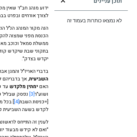
תוכן עניינים
ידוע מנהג חב"ד שאין מק
לצורך אורחים ובפרט בבת
לא נמצאו כותרות בעמוד זה
הנה מקור המנהג הנ"ל הו
הכנסת מפני שמצוה להקדי
ממשלת סמאל וכוכב מאדים
בתקוני שבת שיקדש קודם 
יקדש בצדק".
בדברי האריז"ל והמגן אב
השביעית
, אך בדבריהם 
האם
ימתין מלקדש
עד שת
ושוע"ר
[3]
נפסק שבליל שב
[=כניסת השבת
[4]
] בכל מ
לקדש בשעה השביעית כוח
לענין זה התייחס לראשו
"ואם לא קידש מבעוד יום