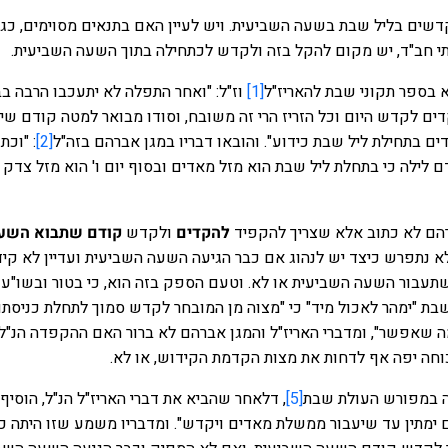
דשים בליל שבת בשעה השביעית. ויש לעיין האם בתנאים מסוימים, כגו
י חב"ד, יש מקום להקל בזה ולקדש לכתחילה בתוך השעה השביעית.
א בספר תקוני שבת להאריז"ל
[1]
וז"ל: "ואחר התפלה לא יתעכבו הרבה בב
ם לקדש היום וכל הזריז הרי זה משובח, וסודו מבואר למטה קודם שי
 בתחילת ליל שבת כידוע". והובאו דבריו במגן אברהם בזה"ל
[2]
: "וכת
לילה כי בתחלת ליל שבת הוא מזל מאדים ובסוף יום ו' הוא מזל צדק 
רהם לא כתוב אלא שצריך להקפיד
להקדים
ולקדש
קודם שתבוא השע
לא נתפרש כיצד יש לנהוג אם כבר הגיעה השעה השביעית ועדיין לא קי
עבור השעה השביעית או לא. וטעם הספק בזה הוא, כי בטור ובשו"ע
ת "ימהר לאכול מיד" כי "מצוה מן המובחר לקדש סמוך לתחלת כניסתו
ה שאפשר", ומדברי האריז"ל והמגן אברהם לא ברור האם ההקפדה הנ"ל
ה יפה אף לדחות את מצות הקדמת הקידוש, או לא.
נה במפורש העולת שבת
[5]
, דלאחר שהביא את דברי האריז"ל הנ"ל, הוסיף 
 ימתין עד שיעבור ממשלת מאדים ויקדש". ומדבריו משמע שזו היתה כו