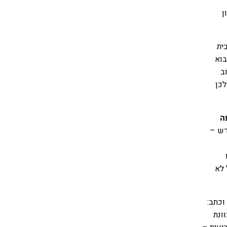
ן
ית
בוא
וב
לכן
ה
דש –
 לא
וכתב:
ונת