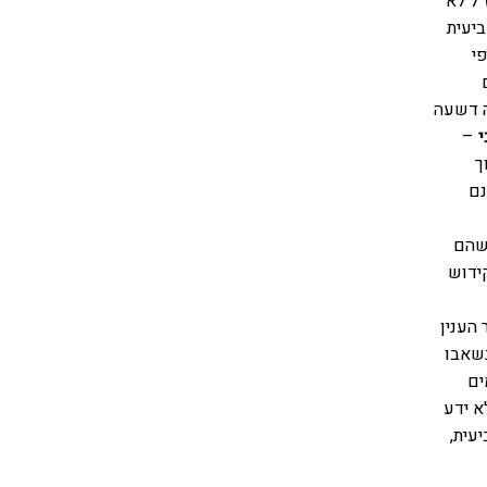
ל לא
יעית
י
ה דשעה
י
–
ך
נם
 שהם
ידוש
 הענין
נשאבו
ים
א ידע
ית,