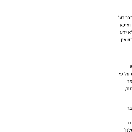
בר רע"
ואיכא
א ידע
שאין
ש
על פי
מר
ור,
בר
בר
נו"