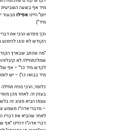
לקדש קודם שנכנסה השעה
מיד אף בשעה השביעית – 
יום" היינו
אפילו
מבעוד יום
מיד").
וכך מפרש הרבי את דברי 
הקודש לא נהגו להימנע מ
"מה שכתב שבארץ הקודש ת
שמלכתחילה לא קיבלוהו (ו
לקדש מיד כו'" – אף שלפ
מיד בבואו כו') – יש לומ
כלומר, הרבי מניח תחילה
בענין זה. לאחר מכן מוסי
עצמו הביא מנהג זה בלשון
– מדברי אדה"ז משמע שהו
לאחר שהביא את דבריו הו
דברי אדה"ז דהיינו "אף ש