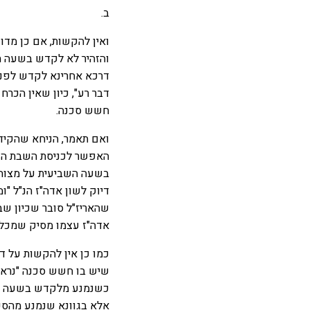
ב.
ואין להקשות, אם כן מדו
והזהיר לא לקדש בשעה הש
דרכא אחרינא לקדש לפני 
דבר רע", כיון שאין הכ
חשש סכנה.
ואם תאמר, הניחא שהקידו
האפשר לכניסת השבת הוא
בשעה השביעית על מצוה ע
דיוק לשון אדה"ז הנ"ל "
שהאריז"ל סובר שכיון ש
אדה"ז עצמו מסיק שמכל מ
כמו כן אין להקשות על ד
שיש בו חשש סכנה "נראה 
כשנמנע מלקדש בשעה השב
אלא בגוונא שנמנע מהסכ