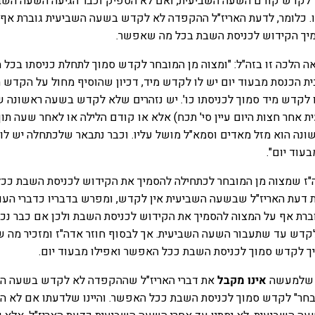
ר לקדש קודם השעה השביעית, ואם לא הספיק וכבר הגיעה השעה השב
ו. כלומר, לדעת האריז"ל ההקפדה לא לקדש בשעה השביעית גוברת אף 
מיך הקידוש לכניסת השבת בכל מה שאפשר.
ה הלכה זו בזה"ל: "ומצוה מן המובחר לקדש סמוך לתחלת כניסתו בכל 
 הכנסת מבעוד יום יש לו לקדש מיד, דכיון שהוסיף מחול על הקדש ה
 לקדש מיד סמוך לכניסתו כו'. יש נזהרים שלא לקדש בשעה ראשונה ש
ת אחר חצות היום עיין סי' תכח) אלא או קודם הלילה או לאחר שעה תוך
ונה הוא מזל מאדים וסמא"ל מושל עליו. וכבר נתבאר שלכתחלה יש לו
עוד יום".
ה"ז שמצוה מן המובחר לכתחילה להסמיך את הקידוש לכניסת השבת ככל
 דעת האריז"ל שבשעה השביעית אין לקדש, ומפרש בדבריו כדברי העו
ברת אף על המצוה להסמיך את הקידוש לכניסת השבת ולכן אם כבר נכ
קדש עד שתעבור השעה השביעית. אך לבסוף חוזר אדה"ז ומזכיר מה 
ך לקדש סמוך לכניסת השבת ככל האפשר ואפילו מבעוד יום.
ה שלמעשה
אינו מקבל
את דברי האריז"ל שההקפדה לא לקדש בשעה הש
ובחר" לקדש סמוך לכניסת השבת ככל האפשר. והיינו שלדעתו אם לא ה