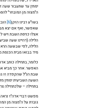
האריז"ל, שלכתחילה ימה
ימתין עד שתעבור שעה ז
ה"מצוה מן המובחר" להס
בשו"ע רבינו הזקן
[6]
הובא
שאפשר, ואף אם יצא מבית
אצלו כניסת השבת ויש לו
הלילה (דהיינו שעה שביעי
הלילה, לפי שבשעה הראש
מיד בבואו מבית הכנסת מב
כלומר, בתחילה כותב אד
האפשר. אחר כך מביא את
שבת הנ"ל שהקפדה זו גו
השעה השביעית ימתין מל
בתחילה – שלכתחילה צרי
מפשט דברי אדה"ז נרא
גוברת על ה"מצוה מן המ