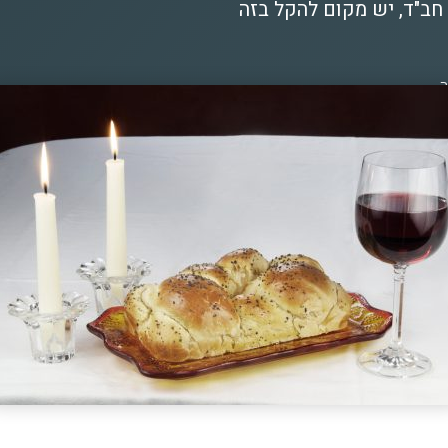
 חב"ד, יש מקום להקל בזה
ה