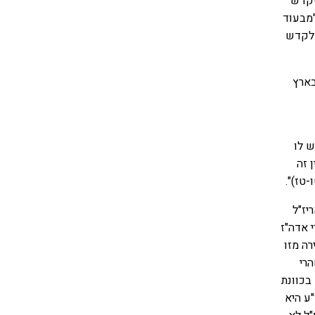
יקדש
"מבעוד
 לקדש
בארץ
ש לו
 זה
טז)".
יז"ל
 אדה"ז
רה מזו
הרי
בכוונת
ע היא