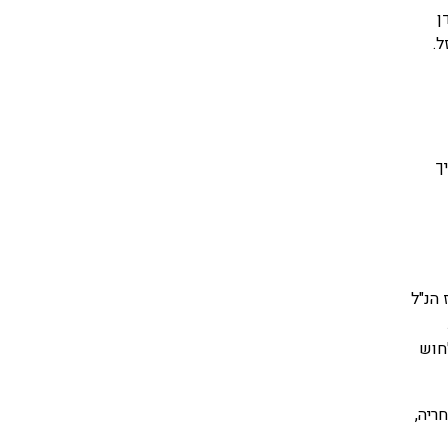
ן
.
ך
הנ"ל
חוש
ריה,