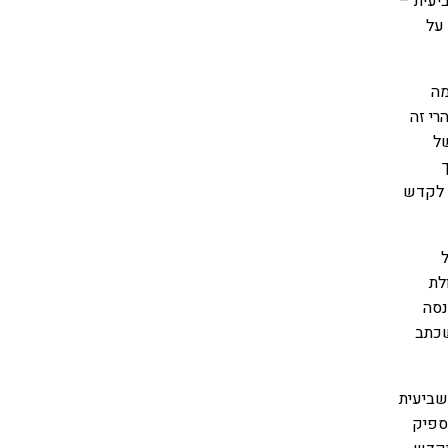
יעית –
על
מה
רי זה
ל
 לקדש
לת
נסה
שכתב
ביעית
ספיק