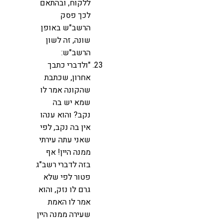
ללקוח, ובהתאם
לכך פסק
הרשב"ש באופן
שונה, זה לשון
הרשב"ש:
"ולדברי כתבך
אחרון, שכתבת
שהקונה אמר לו
שמא יש בה
נקב? והוא ענהו
אין בה נקב, לפי
שאני עתה עירתי
ממנה היין! אף
בזה לדברי רשב"ג
פטור לפי שלא
גרם לו נזק, והוא
אמר לו האמת
שעירה ממנה היין