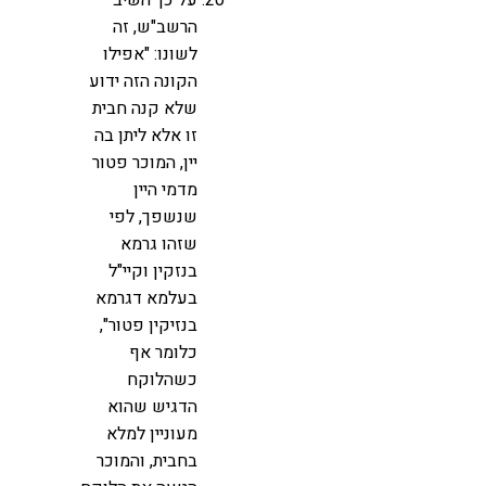
הרשב"ש, זה
לשונו: "אפילו
הקונה הזה ידוע
שלא קנה חבית
זו אלא ליתן בה
יין, המוכר פטור
מדמי היין
שנשפך, לפי
שזהו גרמא
בנזקין וקיי"ל
בעלמא דגרמא
בנזיקין פטור",
כלומר אף
כשהלוקח
הדגיש שהוא
מעוניין למלא
בחבית, והמוכר