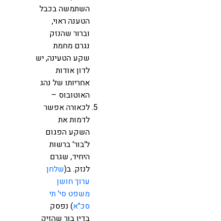
השתמשה בכבל
הטענה ראוי,
וברור שהנזק
נגרם מחמת
שקע הטעינה, יש
לדון אודות
אחריותו של נהג
האוטובוס –
לכאורה אפשר
לדמות את
השקע הפגום
ל'בור' ברשות
היחיד, שגרם
לנזק. ב(
שלחן
ערוך חושן
משפט סי' תי
סכ"א
) נפסק
בדין בור שהזיק