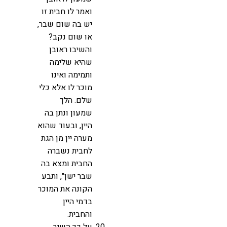
ואמר לו חבית זו
יש בה שום שבר,
או שום נקב?
והשיבו ראובן
שהיא שלימה
ותמימה ואינו
מוכר לו אלא כלי
שלם. הלך
שמעון ונתן בה
היין, ובעוד שהוא
מערה יין מן הגת
לחבית נשברה
החבית ומצא בה
שבר ישן", ותבע
הקונה את המוכר
בדמי היין
והחבית.
על כך השיב