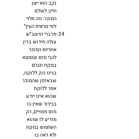
נקב הוא ישן
חייב לשלם
המוכר. וזה תלוי
לפי מראית העין".
מדברי הרשב"ש
עולה חידוש בדין
אחריות המוכר
לגבי מום שנמצא
במקח ונגרם
בגינו נזק ללוקח,
שבאופן שהמוכר
אמר ללוקח
שהוא אינו יודע
בבירור שאין בו
מום מסויים, רק
מודיע לו שהוא
השתמש במקח
ולא ראה בו