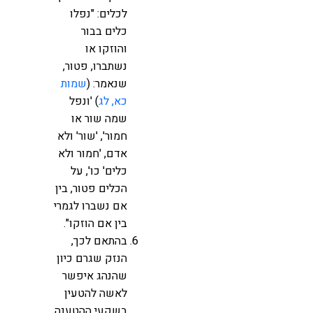
לכלים: "נפלו
כלים בבור
והוזקו או
נשתברו, פטור,
שנאמר: (
שמות
כא, לג
) 'ונפל
שמה שור או
חמור', 'שור' ולא
אדם, 'חמור ולא
כלים' כו', על
הכלים פטור, בין
אם נשברו לגמרי
בין אם הוזקו".
בהתאם לכך,
הנזק שגרם כיון
שהנהג איפשר
לאשה להטעין
בשקעי ההטענה