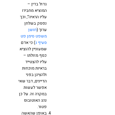
גדול בדין –
המוציא מחבירו
עליו הראיה", וכך
נפסק בשלחן
ערוך (
חושן
משפט סימן פט
סעיף ג
) כי אדם
שמעוניין להוציא
כסף מזולתו –
עליו להצטייד
בראיות מוכחות
ולהציגן בפני
הדיינים, דבר שאי
אפשר לעשות
במקרה זה. על כן
נהג האוטובוס
פטור.
באופן שהאשה