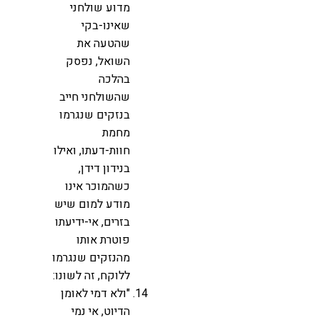
מדוע שולחני
שאינו-בקי
שהטעה את
השואל, נפסק
בהלכה
שהשולחני חייב
בנזקים שנגרמו
מחמת
חוות-דעתו, ואילו
בנידון דידן,
כשהמוכר אינו
מודע למום שיש
בזרים, אי-ידיעתו
פוטרת אותו
מהנזקים שנגרמו
ללוקח, זה לשונו:
"ולא דמי לאומן
הדיוט, אי נמי