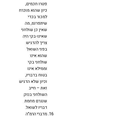
פטרו חכמים,
כיון שהוא מוכרח
למכור בכדי
שיתפרנס, מה
שאין כן שולחני
שאינו-בקי היה
צריך להדגיש
בפני השואל
שהוא אינו
שולחני בקי
וממילא אינו
בטוח בדבריו,
וכיון שלא הדגיש
זאת – חייב
השולחני בנזק
שנגרם מחמת
דבריו לשואל.
מדברי הרמ"ה