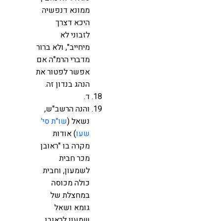
ממונא דנפשיה
היכא דצרך
לזבוני לא
מיחייב", ולא ברור
מדברי הרמ"ה אם
אפשר לפטור את
הנהג בנדון זה.
ד.
והנה הרשב"ש,
נשאל (
שו"ת סי'
שעו
) אודות
מקרה בו "ראובן
מכר חבית
לשמעון, וחבית
כולה מכוסה
במחצלת של
גומא ושאל
שמעון לראובן