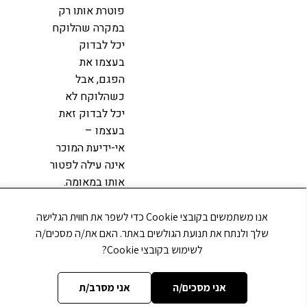
פוטרת אותו רק
במקרה שהלוקח
יכל לבדוק
בעצמו את
הפגם, אבל
כשהלוקח לא
יכל לבדוק זאת
בעצמו –
אי-ידיעת המוכר
אינה עילה לפטור
אותו במאומה.
בנדון דידן, הנהג
'מכר' לנוסעת את
אנו משתמשים בקובצי Cookie כדי לשפר את חווית הגלישה
הנסיעה כולל את
שלך ולנתח את תנועת הגולשים באתר. האם את/ה מסכים/ה
השימוש בשקעי
לשימוש בקובצי Cookie?
ההטענה, ברור גם
שכל אדם
אני מסכים/ה
אני מסרב/ת
שעולה