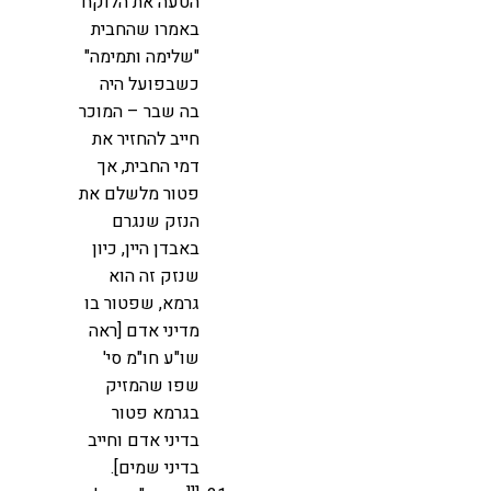
הטעה את הלוקח
באמרו שהחבית
"שלימה ותמימה"
כשבפועל היה
בה שבר – המוכר
חייב להחזיר את
דמי החבית, אך
פטור מלשלם את
הנזק שנגרם
באבדן היין, כיון
שנזק זה הוא
גרמא, שפטור בו
מדיני אדם [ראה
שו"ע חו"מ סי'
שפו שהמזיק
בגרמא פטור
בדיני אדם וחייב
בדיני שמים].