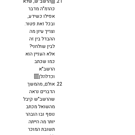
[[[הרשב"ש, שלא
כהרמ"ה מדבר
אפילו כשידע,
ובכל זאת פטור.
וצריך עיון מה
ההבדל בין זה
לבין שולחני?
אלא העניין הוא
כמו שכתב
הרשב"א
וכדלהלן]]]]
אולם, מהמשך
הדברים נראה
שהרשב"ש קיבל
מהשואל מכתב
נוסף ובו הובהר
יותר מה הייתה
תשובת המוכר