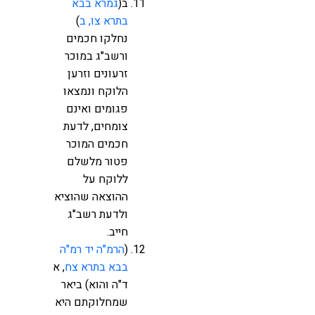
ב(
גמרא בבא
בתרא צו, ב
)
נחלקו חכמים
ורשב"ג במוכר
זרעונים וזרען
הלוקח ונמצאו
פגומים ואינם
צומחים, לדעת
חכמים המוכר
פטור מלשלם
ללוקח על
ההוצאה שהוציא
ולדעת רשב"ג
חייב.
(
הרמ"ה יד רמ"ה
בבא בתרא צח
, א
ד"ה והוא) ביאר
שמחלוקתם היא