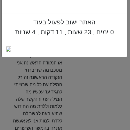
של שיעור שאנחנו לא
יכולים להעמיק בכל דבר
עד הסוף אנחנו רוצים
האתר ישוב לפעול בעוד
להגיע בסופו של דבר
0 ימים , 23 שעות , 11 דקות , 3 שניות
להבנה של קהלת אז אנחנו
מדברים לוקחים מנות מה
שנקרא במינון מתאים מכל
נושא כדי להמשיך הלאה
אז הנקודה הראשונה אני
מסכם מה שדיברתי
הנקודה הראשונה זה רק
המילה עת כל מה שרציתי
להגיד עד עכשיו מהי
המילה עת וההקשר שלה
ללמות וללדת מה החידוש
שהיא באה לבשר לנו
ללדת ולמות אני לא אעשה
את זה בהמשך השיעורים