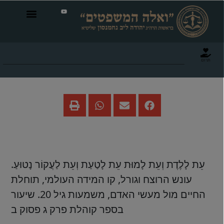
תרום
עת ללדת ועת למות
עֵת לָלֶדֶת וְעֵת לָמוּת עֵת לָטַעַת וְעֵת לַעֲקוֹר נָטוּעַ.
עונש הרוצח וגורל, קו המידה העולמי, תוחלת
החיים מול מעשי האדם, משמעות גיל 20. שיעור
בספר קוהלת פרק ג פסוק ב