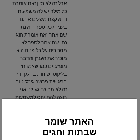
אבל זה לא נכון זאת אומרת
כל מילה יש לה משמעות
והוא קצת משלים אותנו
בעניין לכל ספר הוא נתן
שם אחר זאת אומרת הוא
נתן שם אחר לספר לא
מסכירים על כל פנים הוא
מזכיר את העניין והדבר
מופיע גם כמו שאמרתי
בליקוטי שיחות בחלק היי
בראשית פרשה גימל טוב
זה לא מה שנוגע לנו אני
רוצה להתייחס למשמעות
של העת ללדת ועת למות
לפי היסוד שהוא הניח לנו
האתר שומר
בעת כשאדם נולד שמחה
גדולה יש אנשים שלא זכו
שבתות וחגים
שיהיה להם ילדים על כל