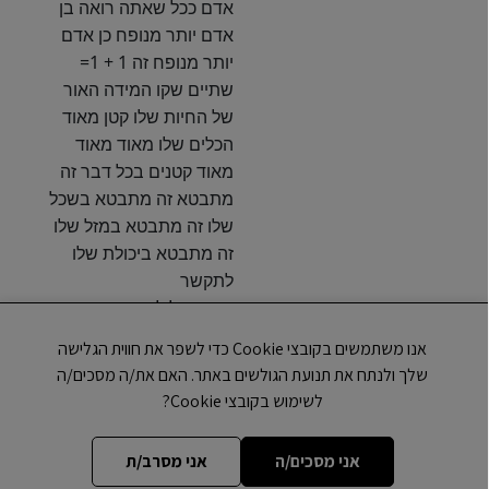
אדם ככל שאתה רואה בן
אדם יותר מנופח כן אדם
יותר מנופח זה 1 + 1=
שתיים שקו המידה האור
של החיות שלו קטן מאוד
הכלים שלו מאוד מאוד
מאוד קטנים בכל דבר זה
מתבטא זה מתבטא בשכל
שלו זה מתבטא במזל שלו
זה מתבטא ביכולת שלו
לתקשר
אתה יכול לראות בן אדם
שנראה חכם בעל משרה
אנו משתמשים בקובצי Cookie כדי לשפר את חווית הגלישה
ובבעיות הכי קטנות הוא לא
שלך ולנתח את תנועת הגולשים באתר. האם את/ה מסכים/ה
מצליח להסתדר אתה
לשימוש בקובצי Cookie?
מנסה ל אחרי מקור הבעיה
מתברר שמרוב אגו אני לא
אני מסכים/ה
אני מסרב/ת
יודע אם אתה נתקלת