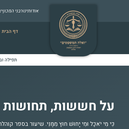
אודותינו
רבני המכון
י
דף הבית
תפילה וב
על חששות, תחושות ו
כִּי מִי יֹאכַל וּמִי יָחוּשׁ חוּץ מִמֶּנִּי. שיעור בספר 