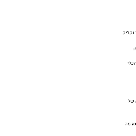
 וקליק
ק
כלי
 של
א מה