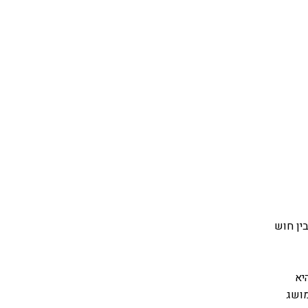
ין חוש
יא
מושג