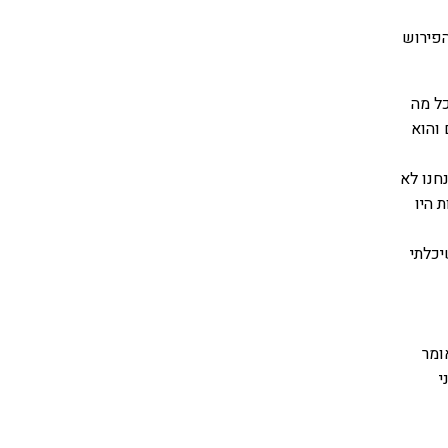
הפירוש
ל מה
והוא
חנו לא
 היו
יכלתי
ומר
י