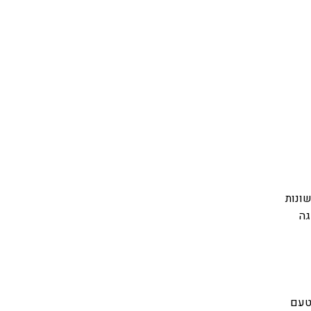
ונות
גה
ר טעם