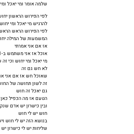
שלמה אומר ומי יאכל ומי 
לפי הפירוש הראשון יחוש
להרגיש מי יאכל ומי יחוש
לפי הפירוש הראש הראשו
המשמעות של המילה יחו
אז אם אני אמרתי
אוכל אז אני משתמש ב-1 החושים חוש הטעם אז מה זה
מי יאכל ומי יחוש וכי זה 
לא חש גם זה
שאוכל חש אז אם אני או
זה לשון תחושה של החוש 
גם יאכל זה חוש
הטעם אז מה הכפיל כאן ש
ובין כישרון יש אדם שנק
חוש יש לי חוש
בנושא הזה יש לי חוש ויש
שליחות יש לי כישרון יש 