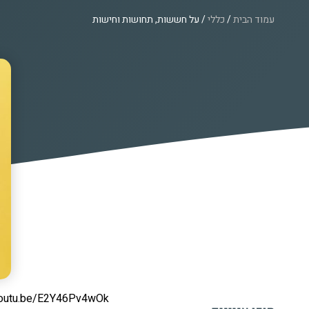
עמוד הבית
/
כללי
/ על חששות, תחושות וחישות
/youtu.be/E2Y46Pv4wOk