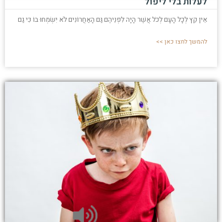
לעלות בלי ליפול
אֵין קֵץ לְכָל הָעָם לְכֹל אֲשֶׁר הָיָה לִפְנֵיהֶם גַּם הָאַחֲרוֹנִים לֹא יִשְׂמְחוּ בוֹ כִּי גַם
להמשך לחצו כאן >>