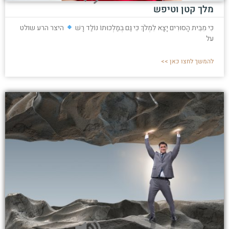
מלך קטן וטיפש
כִּי מִבֵּית הָסוּרִים יָצָא לִמְלֹךְ כִּי גַּם בְּמַלְכוּתוֹ נוֹלַד רָשׁ
היצר הרע שולט
על
להמשך לחצו כאן >>