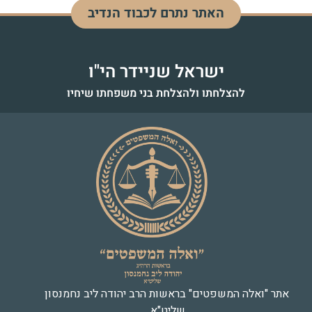
האתר נתרם לכבוד הנדיב
דוד בן מנחם
לעילוי נשמה - כ"ז אדר התשפ"ד
ישראל שניידר הי"ו
להצלחתו ולהצלחת בני משפחתו שיחיו
אתר "ואלה המשפטים" בראשות הרב יהודה ליב נחמנסון
שליט"א.