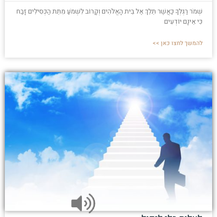
שְׁמֹר רַגְלְךָ כַּאֲשֶׁר תֵּלֵךְ אֶל בֵּית הָאֱלֹהִים וְקָרוֹב לִשְׁמֹעַ מִתֵּת הַכְּסִילִים זָבַח
כִּי אֵינָם יוֹדְעִים
להמשך לחצו כאן >>