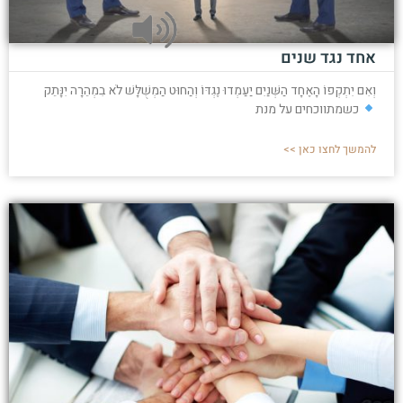
אחד נגד שנים
וְאִם יִתְקְפוֹ הָאֶחָד הַשְּׁנַיִם יַעַמְדוּ נֶגְדּוֹ וְהַחוּט הַמְשֻׁלָּשׁ לֹא בִמְהֵרָה יִנָּתֵק
כשמתווכחים על מנת
להמשך לחצו כאן >>