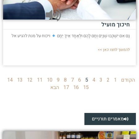
חיכוך מועיל
גַּם אִם יִשְׁכְּבוּ שְׁנַיִם וְחַם לָהֶם וּלְאֶחָד אֵיךְ יֵחָם
ויכוח על מנת להגיע אל
להמשך לחצו כאן >>
הקודם
1
2
3
4
5
6
7
8
9
10
11
12
13
14
15
16
17
הבא
מאמרים תורניים