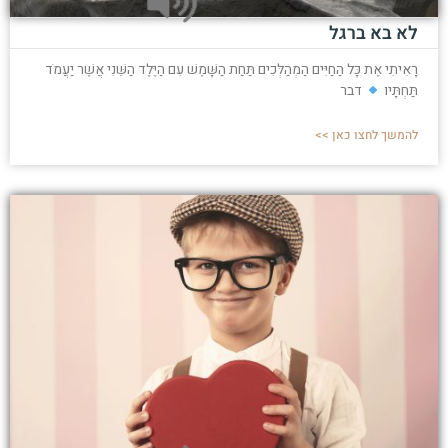
לא בא ברגל
רָאִיתִי אֶת כָּל הַחַיִּים הַמְהַלְּכִים תַּחַת הַשָּׁמֶשׁ עִם הַיֶּלֶד הַשֵּׁנִי אֲשֶׁר יַעֲמֹד
תַּחְתָּיו
דבר
להמשך לחצו כאן >>