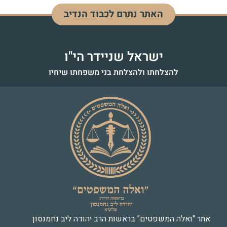
האתר נתרם לכבוד הנדיב
דוד בן מנחם
לעילוי נשמה - כ"ז אדר התשפ"ד
ישראל שניידר הי"ו
להצלחתו ולהצלחת בני משפחתו שיחיו
אתר "ואלה המשפטים" בראשות הרב יהודה ליב נחמנסון