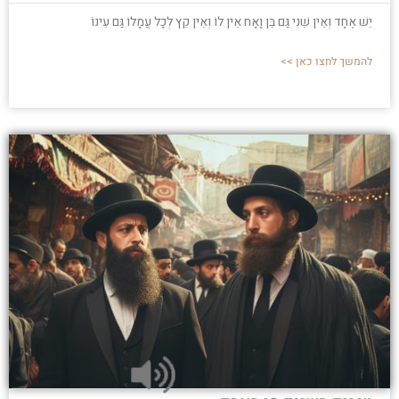
יֵשׁ אֶחָד וְאֵין שֵׁנִי גַּם בֵּן וָאָח אֵין לוֹ וְאֵין קֵץ לְכָל עֲמָלוֹ גַּם עֵינוֹ
להמשך לחצו כאן >>