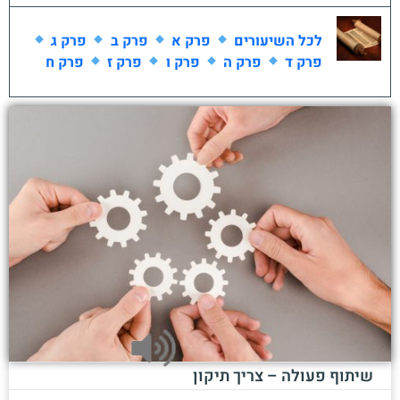
לכל השיעורים
פרק א
פרק ב
פרק ג
פרק ד
פרק ה
פרק ו
פרק ז
פרק ח
שיתוף פעולה – צריך תיקון