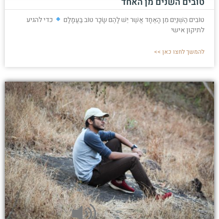
טובים השנים מן האחד
טוֹבִים הַשְּׁנַיִם מִן הָאֶחָד אֲשֶׁר יֵשׁ לָהֶם שָׂכָר טוֹב בַּעֲמָלָם
כדי להגיע
לתיקון אישי
להמשך לחצו כאן >>