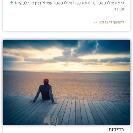
כִּי אִם יִפֹּלוּ הָאֶחָד יָקִים אֶת חֲבֵרוֹ וְאִילוֹ הָאֶחָד שֶׁיִּפּוֹל וְאֵין שֵׁנִי לַהֲקִימוֹ
עבודת
להמשך לחצו כאן >>
בדידות