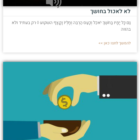
לא לאכול בחושך
גַּם כָּל יָמָיו בַּחֹשֶׁךְ יֹאכֵל וְכָעַס הַרְבֵּה וְחָלְיוֹ וָקָצֶף השקוע ◊ רק בעתיד ולא
בהווה
להמשך לחצו כאן >>