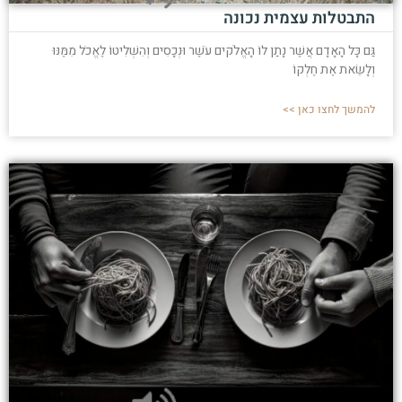
התבטלות עצמית נכונה
גַּם כָּל הָאָדָם אֲשֶׁר נָתַן לוֹ הָאֱלֹקים עֹשֶׁר וּנְכָסִים וְהִשְׁלִיטוֹ לֶאֱכֹל מִמֶּנּוּ
וְלָשֵׂאת אֶת חֶלְקוֹ
להמשך לחצו כאן >>